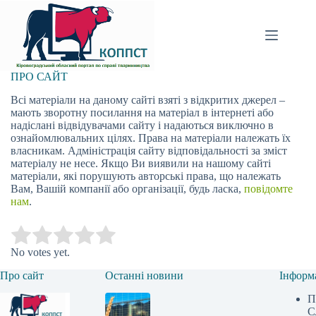
Перейти
до
вмісту
ПРО САЙТ
Всі матеріали на даному сайті взяті з відкритих джерел –
мають зворотну посилання на матеріал в інтернеті або
надіслані відвідувачами сайту і надаються виключно в
ознайомлювальних цілях. Права на матеріали належать їх
власникам. Адміністрація сайту відповідальності за зміст
матеріалу не несе. Якщо Ви виявили на нашому сайті
матеріали, які порушують авторські права, що належать
Вам, Вашій компанії або організації, будь ласка,
повідомте
нам
.
Submit Rating
Rate this item:
No votes yet.
Про сайт
Останні новини
Інформ
П
С