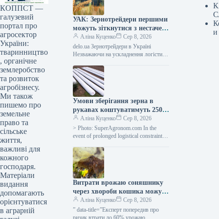
К
КОППСТ —
С
галузевий
УАК: Зернотрейдери першими
К
портал про
можуть зіткнутися з нестачею
и
агросектор
грошових коштів через
Аліна Куценко
Сер 8, 2026
України:
проблеми з логістикою —
delo.ua Зернотрейдери в Україні
тваринництво
АГРОПОЛІТ
Незважаючи на ускладнення логістики
, органічне
через атаки на портову
землеробство
інфраструктуру, український
агросектор наразі не показує ознак
та розвиток
масштабної
агробізнесу.
Ми також
Умови зберігання зерна в
пишемо про
рукавах коштуватимуть 250-
земельне
450 грн/т за наявності
Аліна Куценко
Сер 8, 2026
право та
логістичних труднощів —
> Photo: SuperAgronom.com In the
сільське
SuperAgronom.com
event of prolonged logistical constraints,
життя,
Ukrainian agricultural companies are
важливі для
preparing to increase grain storage
кожного
volumes…
господаря.
Матеріали
Витрати врожаю соняшнику
видання
через хвороби кошика можуть
допомагають
сягати 60% — фахівець —
Аліна Куценко
Сер 8, 2026
орієнтуватися
КУРКУЛЬ
” data-title=”Експерт попередив про
в аграрній
ризик втрати до 60% урожаю