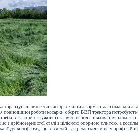
гарантує не лише чистий зріз, чистий корм та максимальний зах
ля повноцінної роботи косарки оберти ВВП трактора потребуют
треби в тяговій потужності та зменшення споживання пального. 
цію з дрібнозернистої сталі з цілісною опорною плитою, а косиль
 карбіду вольфраму, що зазвичай зустрічається лише у професійн