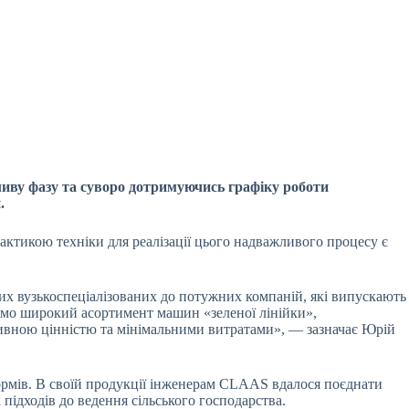
ливу фазу та суворо дотримуючись графіку роботи
.
рактикою техніки для реалізації цього надважливого процесу є
ких вузькоспеціалізованих до потужних компаній, які випускають
уємо широкий асортимент машин «зеленої лінійки»,
живною цінністю та мінімальними витратами», — зазначає Юрій
кормів. В своїй продукції інженерам CLAAS вдалося поєднати
 підходів до ведення сільського господарства.