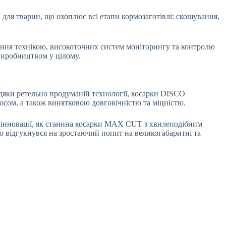
 для тварин, що охоплює всі етапи кормозаготівлі: скошування,
ння технікою, високоточних систем моніторингу та контролю
 виробництвом у цілому.
дяки ретельно продуманій технології, косарки DISCO
сом, а також винятковою довговічністю та міцністю.
кі інновації, як станина косарки MAX CUT з хвилеподібним
відгукнувся на зростаючий попит на великогабаритні та