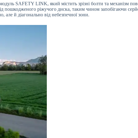
 модуль SAFETY LINK, який містить зрізні болти та механізм по
 від пошкодженого ріжучого диска, таким чином запобігаючи серй
, але й діагонально від небезпечної зони.