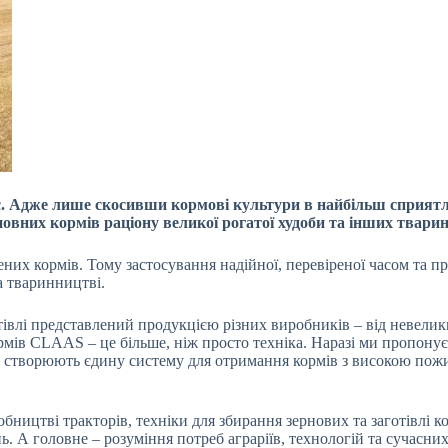
час. Адже лише скосивши кормові культури в найбільш сприят
новних кормів раціону великої рогатої худоби та інших тварин
них кормів. Тому застосування надійної, перевіреної часом та п
а тваринництві.
тівлі представлений продукцією різних виробників – від невели
кормів CLAAS – це більше, ніж просто техніка. Наразі ми пропон
влі створюють єдину систему для отримання кормів з високою по
ництві тракторів, техніки для збирання зернових та заготівлі 
ь. А головне – розуміння потреб аграріїв, технологій та сучасних