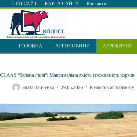
Перейти
ПРО САЙТ
КАРТА САЙТУ
Контакти
до
вмісту
ГОЛОВНА
АГРОНОВИНИ
АГРОБІЗНЕС
CLAAS “Зелена лінія”: Максимальна якість і поживність кормів
Злата Зайченко
29.05.2026
Розвиток агробізнесу