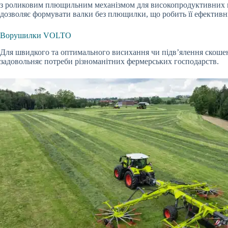
з роликовим плющильним механізмом для високопродуктивних к
дозволяє формувати валки без плющилки, що робить її ефективн
Ворушилки VOLTO
Для швидкого та оптимального висихання чи підв’ялення скош
задовольняє потреби різноманітних фермерських господарств.