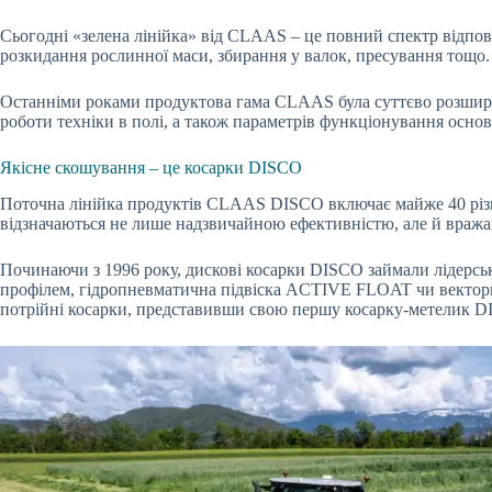
Сьогодні «зелена лінійка» від CLAAS – це повний спектр відпов
розкидання рослинної маси, збирання у валок, пресування тощо.
Останніми роками продуктова гама CLAAS була суттєво розшире
роботи техніки в полі, а також параметрів функціонування основ
Якісне скошування – це косарки DISCO
Поточна лінійка продуктів CLAAS DISCO включає майже 40 різн
відзначаються не лише надзвичайною ефективністю, але й вража
Починаючи з 1996 року, дискові косарки DISCO займали лідерськ
профілем, гідропневматична підвіска ACTIVE FLOAT чи векторн
потрійні косарки, представивши свою першу косарку-метелик DI