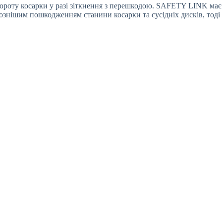
вороту косарки у разі зіткнення з перешкодою. SAFETY LINK має
ознішим пошкодженням станини косарки та сусідніх дисків, тоді