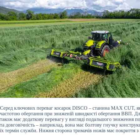
Серед ключових переваг косарок DISCO – станина MAX CUT, яка 
частотою обертання при зниженій швидкості обертання ВВП. Д
також має додаткову перевагу у вигляді подальшого зниження по
та довговічність – наприклад, вона має болтову гнучку конструк
їх термін служби. Нижня сторона тримачів ножів має покриття з