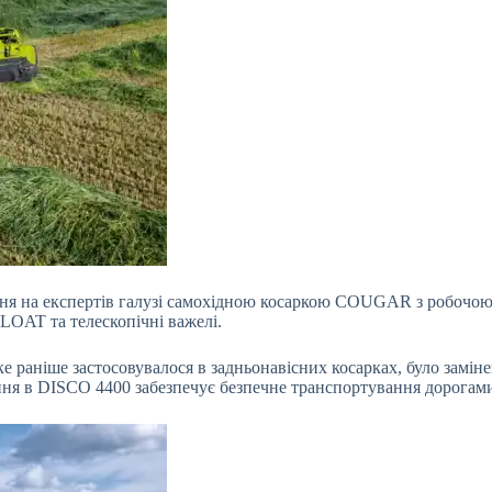
ення на експертів галузі самохідною косаркою COUGAR з робоч
LOAT та телескопічні важелі.
ке раніше застосовувалося в задньонавісних косарках, було замі
ання в DISCO 4400 забезпечує безпечне транспортування дорогам