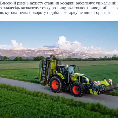
Високий рівень захисту станини косарки забезпечує унікальний
заздалегідь визначену точку розриву, яка ізолює приводний вал
як кутова точка повороту піднімає косарку не лише горизонтально