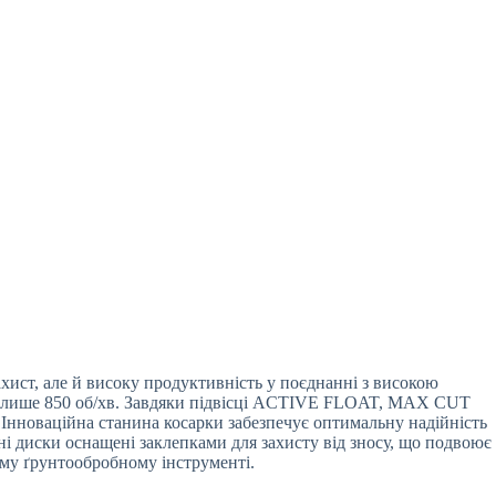
ист, але й високу продуктивність у поєднанні з високою
ь лише 850 об/хв. Завдяки підвісці ACTIVE FLOAT, MAX CUT
Інноваційна станина косарки забезпечує оптимальну надійність
ні диски оснащені заклепками для захисту від зносу, що подвоює
ому ґрунтообробному інструменті.