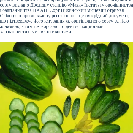
сорту визнано Дослідну станцію «Маяк» Інституту овочівництва
і баштанництва НААН. Сорт Ніжинський місцевий отримав
Свідоцтво про державну реєстрацію – це своєрідний документ,
що підтверджує його існування як оригінального сорту, за тією
ж назвою, з тими ж морфолого-ідентифікаційними
характеристиками і властивостями