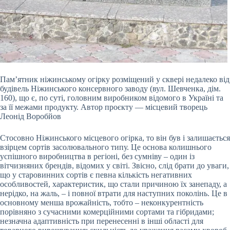
Пам’ятник ніжинському огірку розміщений у сквері недалеко від
будівель Ніжинського консервного заводу (вул. Шевченка, дім.
160), що є, по суті, головним виробником відомого в Україні та
за її межами продукту. Автор проєкту — місцевий творець
Леонід Воробйов
Стосовно Ніжинського місцевого огірка, то він був і залишається
взірцем сортів засолювального типу. Це основа колишнього
успішного виробництва в регіоні, без сумніву – один із
вітчизняних брендів, відомих у світі. Звісно, слід брати до уваги,
що у старовинних сортів є певна кількість негативних
особливостей, характеристик, що стали причиною їх занепаду, а
нерідко, на жаль, – і повної втрати для наступних поколінь. Це в
основному менша врожайність, тобто – неконкурентність
порівняно з сучасними комерційними сортами та гібридами;
незначна адаптивність при перенесенні в інші області для