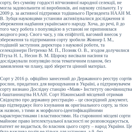
сорту, без сумніву гордості вітчизняної народної селекції, не
могла задовольнити ні виробників, ані наукову спільноту. І у
2009 р. за активної підтримки тодішнього Президента НААН М.
В. Зубця науковцями установи активізувалися дослідження зі
збереження надбання українського народу. Хоча, до речі, й до
того часу робота з популяцією в установі не припинялася
жодного року. Свого часу, у пік епіфітотії, вагомий внесок у
збереження та підтримання сорту зробили Жовнер І. М.,
тодішній заступник директора з наукової роботи, та
селекціонери Петренко М. П., Позняк О. В., згодом долучилися
Птуха Н. І., Несин В. М. Щороку висівали насіння та
досліджували популяцію поза тематичним планом, без
замовлення чи плану, щоб зберегти цінний матеріал.
Сорт у 2016 р. офіційно занесений до Державного реєстру сортів
рослин, придатних для вирощування в Україні, а підтримувачем
сорту визнано Дослідну станцію «Маяк» Інституту овочівництва
і баштанництва НААН. Сорт Ніжинський місцевий отримав
Свідоцтво про державну реєстрацію – це своєрідний документ,
що підтверджує його існування як оригінального сорту, за тією
ж назвою, з тими ж морфолого-ідентифікаційними
характеристиками і властивостями. На старовинні місцеві сорти
майнове право інтелектуальної власності не розповсюджується,
патент не видається, бо власник цього сорту – народ України. Це
була важлива подія не тільки для установи, а й, без