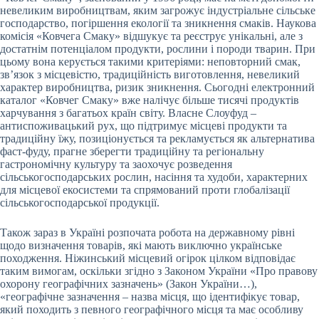
невеликим виробництвам, яким загрожує індустріальне сільське
господарство, погіршення екології та зникнення смаків. Наукова
комісія «Ковчега Смаку» відшукує та реєструє унікальні, але з
достатнім потенціалом продукти, рослини і породи тварин. При
цьому вона керується такими критеріями: неповторний смак,
зв’язок з місцевістю, традиційність виготовлення, невеликий
характер виробництва, ризик зникнення. Сьогодні електронний
каталог «Ковчег Смаку» вже налічує більше тисячі продуктів
харчування з багатьох країн світу. Власне Слоуфуд –
антиспоживацький рух, що підтримує місцеві продукти та
традиційну їжу, позиціонується та рекламується як альтернатива
фаст-фуду, прагне зберегти традиційну та регіональну
гастрономічну культуру та заохочує розведення
сільськогосподарських рослин, насіння та худоби, характерних
для місцевої екосистеми та спрямований проти глобалізації
сільськогосподарської продукції.
Також зараз в Україні розпочата робота на державному рівні
щодо визначення товарів, які мають виключно українське
походження. Ніжинський місцевий огірок цілком відповідає
таким вимогам, оскільки згідно з Законом України «Про правову
охорону географічних зазначень» (Закон України…),
«географічне зазначення – назва місця, що ідентифікує товар,
який походить з певного географічного місця та має особливу