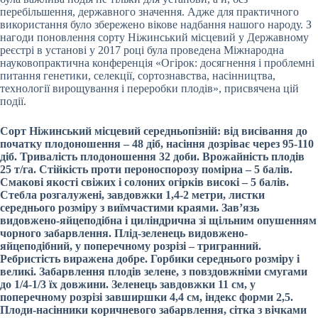
перебільшення, державного значення. Адже для практичного
використання було збережено вікове надбання нашого народу. З
нагоди поновлення сорту Ніжинський місцевий у Державному
реєстрі в установі у 2017 році була проведена Міжнародна
науковопрактична конференція «Огірок: досягнення і проблемні
питання генетики, селекції, сортознавства, насінництва,
технології вирощування і переробки плодів», присвячена цій
події.
Сорт Ніжинський місцевий середньопізній: від висівання до
початку плодоношення – 48 діб, насіння дозріває через 95-110
діб. Тривалість плодоношення 32 доби. Врожайність плодів
25 т/га. Стійкість проти пероноспорозу помірна – 5 балів.
Смакові якості свіжих і солоних огірків високі – 5 балів.
Стебла розгалужені, завдовжки 1,4-2 метри, листки
середнього розміру з виїмчастими краями. Зав’язь
видовжено-яйцеподібна і циліндрична зі щільним опушенням
чорного забарвлення. Плід-зеленець видовжено-
яйцеподібний, у поперечному розрізі – тригранний.
Ребристість виражена добре. Горбики середнього розміру і
великі. Забарвлення плодів зелене, з повздовжніми смугами
до 1/4-1/3 їх довжини. Зеленець завдовжки 11 см, у
поперечному розрізі завширшки 4,4 см, індекс форми 2,5.
Плоди-насінники коричневого забарвлення, сітка з вічками