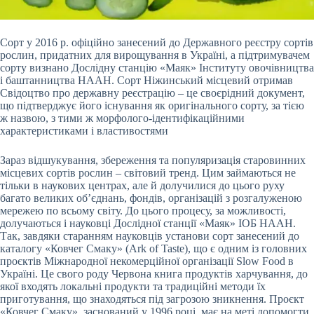
Сорт у 2016 р. офіційно занесений до Державного реєстру сортів
рослин, придатних для вирощування в Україні, а підтримувачем
сорту визнано Дослідну станцію «Маяк» Інституту овочівництва
і баштанництва НААН. Сорт Ніжинський місцевий отримав
Свідоцтво про державну реєстрацію – це своєрідний документ,
що підтверджує його існування як оригінального сорту, за тією
ж назвою, з тими ж морфолого-ідентифікаційними
характеристиками і властивостями
Зараз відшукування, збереження та популяризація старовинних
місцевих сортів рослин – світовий тренд. Цим займаються не
тільки в наукових центрах, але й долучилися до цього руху
багато великих об’єднань, фондів, організацій з розгалуженою
мережею по всьому світу. До цього процесу, за можливості,
долучаються і науковці Дослідної станції «Маяк» ІОБ НААН.
Так, завдяки старанням науковців установи сорт занесений до
каталогу «Ковчег Смаку» (Ark of Taste), що є одним із головних
проєктів Міжнародної некомерційної організації Slow Food в
Україні. Це свого роду Червона книга продуктів харчування, до
якої входять локальні продукти та традиційні методи їх
приготування, що знаходяться під загрозою зникнення. Проєкт
«Ковчег Смаку», заснований у 1996 році, має на меті допомогти