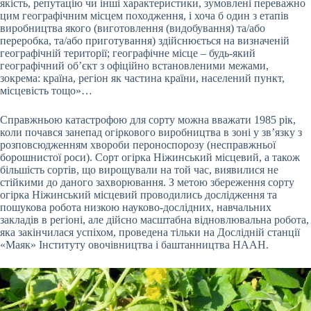
якість, репутацію чи інші характеристики, зумовлені переважно
цим географічним місцем походження, і хоча б один з етапів
виробництва якого (виготовлення (видобування) та/або
переробка, та/або приготування) здійснюється на визначеній
географічній території; географічне місце – будь-який
географічний об’єкт з офіційно встановленими межами,
зокрема: країна, регіон як частина країни, населений пункт,
місцевість тощо»…
Справжньою катастрофою для сорту можна вважати 1985 рік,
коли почався занепад огіркового виробництва в зоні у зв’язку з
розповсюдженням хвороби пероноспорозу (несправжньої
борошнистої роси). Сорт огірка Ніжинський місцевий, а також
більшість сортів, що вирощували на той час, виявилися не
стійкими до даного захворювання. З метою збереження сорту
огірка Ніжинський місцевий проводились дослідження та
пошукова робота низкою науково-дослідних, навчальних
закладів в регіоні, але дійсно масштабна відновлювальна робота,
яка закінчилася успіхом, проведена тільки на Дослідній станції
«Маяк» Інституту овочівництва і баштанництва НААН.