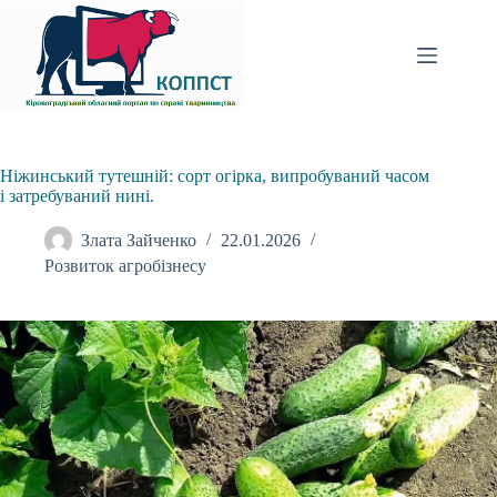
Перейти
до
вмісту
Ніжинський тутешній: сорт огірка, випробуваний часом
і затребуваний нині.
Злата Зайченко
22.01.2026
Розвиток агробізнесу