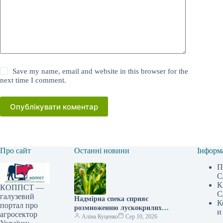
Save my name, email and website in this browser for the
next time I comment.
Опублікувати коментар
Про сайт
Останні новини
Інформ
П
С
К
КОППСТ —
С
галузевий
Надмірна спека сприяє
К
портал про
розмноженню лускокрилих
и
агросектор
шкідників, ставлячи під
Аліна Куценко
Сер 10, 2026