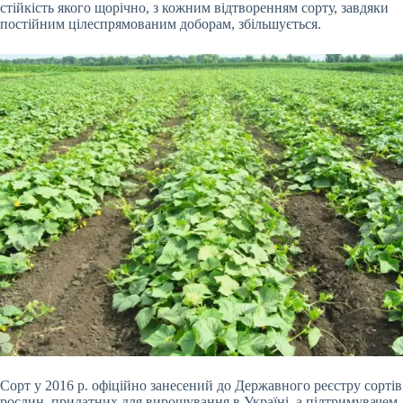
стійкість якого щорічно, з кожним відтворенням сорту, завдяки
постійним цілеспрямованим доборам, збільшується.
Сорт у 2016 р. офіційно занесений до Державного реєстру сортів
рослин, придатних для вирощування в Україні, а підтримувачем