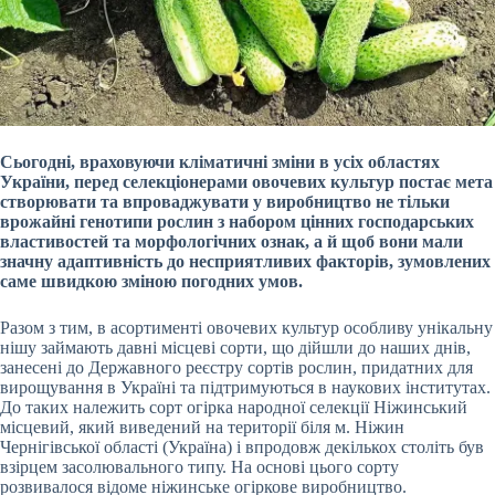
Сьогодні, враховуючи кліматичні зміни в усіх областях
України, перед селекціонерами овочевих культур постає мета
створювати та впроваджувати у виробництво не тільки
врожайні генотипи рослин з набором цінних господарських
властивостей та морфологічних ознак, а й щоб вони мали
значну адаптивність до несприятливих факторів, зумовлених
саме швидкою зміною погодних умов.
Разом з тим, в асортименті овочевих культур особливу унікальну
нішу займають давні місцеві сорти, що дійшли до наших днів,
занесені до Державного реєстру сортів рослин, придатних для
вирощування в Україні та підтримуються в наукових інститутах.
До таких належить сорт огірка народної селекції Ніжинський
місцевий, який виведений на території біля м. Ніжин
Чернігівської області (Україна) і впродовж декількох століть був
взірцем засолювального типу. На основі цього сорту
розвивалося відоме ніжинське огіркове виробництво.