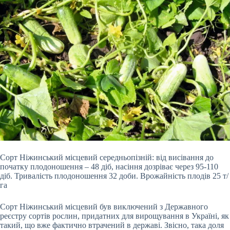
Сорт Ніжинський місцевий середньопізній: від висівання до
початку плодоношення – 48 діб, насіння дозріває через 95-110
діб. Тривалість плодоношення 32 доби. Врожайність плодів 25 т/
га
Сорт Ніжинський місцевий був виключений з Державного
реєстру сортів рослин, придатних для вирощування в Україні, як
такий, що вже фактично втрачений в державі. Звісно, така доля