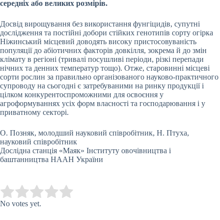
середніх або великих розмірів.
Досвід вирощування без використання фунгіцидів, супутні
дослідження та постійні добори стійких генотипів сорту огірка
Ніжинський місцевий доводять високу пристосовуваність
популяції до абіотичних факторів довкілля, зокрема й до змін
клімату в регіоні (тривалі посушливі періоди, різкі перепади
нічних та денних температур тощо). Отже, старовинні місцеві
сорти рослин за правильно організованого науково-практичного
супроводу на сьогодні є затребуваними на ринку продукції і
цілком конкурентоспроможними для освоєння у
агроформуваннях усіх форм власності та господарювання і у
приватному секторі.
О. Позняк, молодший науковий співробітник, Н. Птуха,
науковий співробітник
Дослідна станція «Маяк» Інституту овочівництва і
баштанництва НААН України
Submit Rating
Rate this item:
No votes yet.