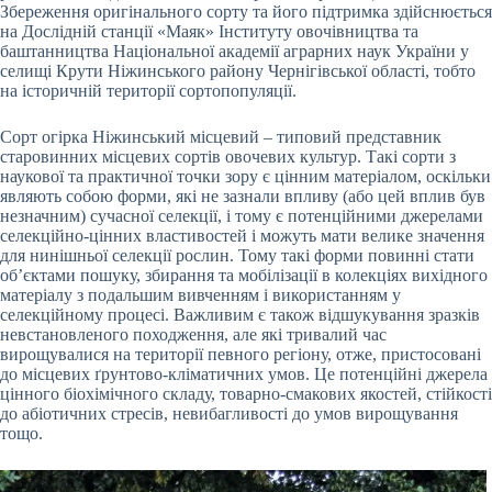
Збереження оригінального сорту та його підтримка здійснюється
на Дослідній станції «Маяк» Інституту овочівництва та
баштанництва Національної академії аграрних наук України у
селищі Крути Ніжинського району Чернігівської області, тобто
на історичній території сортопопуляції.
Сорт огірка Ніжинський місцевий – типовий представник
старовинних місцевих сортів овочевих культур. Такі сорти з
наукової та практичної точки зору є цінним матеріалом, оскільки
являють собою форми, які не зазнали впливу (або цей вплив був
незначним) сучасної селекції, і тому є потенційними джерелами
селекційно-цінних властивостей і можуть мати велике значення
для нинішньої селекції рослин. Тому такі форми повинні стати
об’єктами пошуку, збирання та мобілізації в колекціях вихідного
матеріалу з подальшим вивченням і використанням у
селекційному процесі. Важливим є також відшукування зразків
невстановленого походження, але які тривалий час
вирощувалися на території певного регіону, отже, пристосовані
до місцевих ґрунтово-кліматичних умов. Це потенційні джерела
цінного біохімічного складу, товарно-смакових якостей, стійкості
до абіотичних стресів, невибагливості до умов вирощування
тощо.