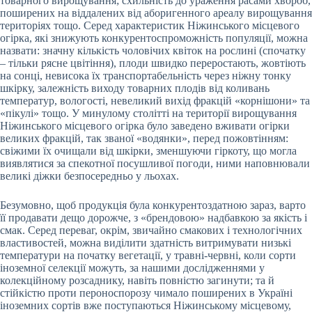
товарного вирощування; схильність до ураження расами хвороб,
поширених на віддалених від аборигенного ареалу вирощування
територіях тощо. Серед характеристик Ніжинського місцевого
огірка, які знижують конкурентоспроможність популяції, можна
назвати: значну кількість чоловічих квіток на рослині (спочатку
– тільки рясне цвітіння), плоди швидко переростають, жовтіють
на сонці, невисока їх транспортабельність через ніжну тонку
шкірку, залежність виходу товарних плодів від коливань
температур, вологості, невеликий вихід фракцій «корнішони» та
«пікулі» тощо. У минулому столітті на території вирощування
Ніжинського місцевого огірка було заведено вживати огірки
великих фракцій, так званої «водянки», перед пожовтінням:
свіжими їх очищали від шкірки, зменшуючи гіркоту, що могла
виявлятися за спекотної посушливої погоди, ними наповнювали
великі діжки безпосередньо у льохах.
Безумовно, щоб продукція була конкурентоздатною зараз, варто
її продавати дещо дорожче, з «брендовою» надбавкою за якість і
смак. Серед переваг, окрім, звичайно смакових і технологічних
властивостей, можна виділити здатність витримувати низькі
температури на початку вегетації, у травні-червні, коли сорти
іноземної селекції можуть, за нашими дослідженнями у
колекційному розсаднику, навіть повністю загинути; та й
стійкістю проти пероноспорозу чимало поширених в Україні
іноземних сортів вже поступаються Ніжинському місцевому,