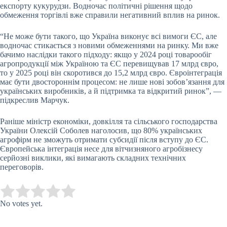
експорту кукурудзи. Водночас політичні рішення щодо
обмеження торгівлі вже справили негативний вплив на ринок.
“Не може бути такого, що Україна виконує всі вимоги ЄС, але
водночас стикається з новими обмеженнями на ринку. Ми вже
бачимо наслідки такого підходу: якщо у 2024 році товарообіг
агропродукції між Україною та ЄС перевищував 17 млрд євро,
то у 2025 році він скоротився до 15,2 млрд євро. Євроінтеграція
має бути двостороннім процесом: не лише нові зобов’язання для
українських виробників, а й підтримка та відкритий ринок”, —
підкреслив Марчук.
Раніше міністр економіки, довкілля та сільського господарства
України Олексій Соболев наголосив, що 80% українських
агрофірм не зможуть отримати субсидії після вступу до ЄС.
Європейська інтеграція несе для вітчизняного агробізнесу
серйозні виклики, які вимагають складних технічних
переговорів.
Submit Rating
Rate this item:
No votes yet.