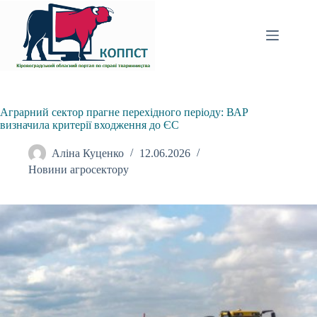
Перейти
до
вмісту
Аграрний сектор прагне перехідного періоду: ВАР
визначила критерії входження до ЄС
Аліна Куценко
12.06.2026
Новини агросектору