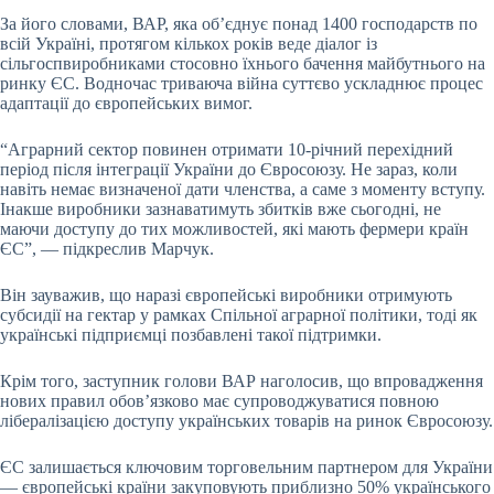
За його словами, ВАР, яка об’єднує понад 1400 господарств по
всій Україні, протягом кількох років веде діалог із
сільгоспвиробниками стосовно їхнього бачення майбутнього на
ринку ЄС. Водночас триваюча війна суттєво ускладнює процес
адаптації до європейських вимог.
“Аграрний сектор повинен отримати 10-річний перехідний
період після інтеграції України до Євросоюзу. Не зараз, коли
навіть немає визначеної дати членства, а саме з моменту вступу.
Інакше виробники зазнаватимуть збитків вже сьогодні, не
маючи доступу до тих можливостей, які мають фермери країн
ЄС”, — підкреслив Марчук.
Він зауважив, що наразі європейські виробники отримують
субсидії на гектар у рамках Спільної аграрної політики, тоді як
українські підприємці позбавлені такої підтримки.
Крім того, заступник голови ВАР наголосив, що впровадження
нових правил обов’язково має супроводжуватися повною
лібералізацією доступу українських товарів на ринок Євросоюзу.
ЄС залишається ключовим торговельним партнером для України
— європейські країни закуповують приблизно 50% українського