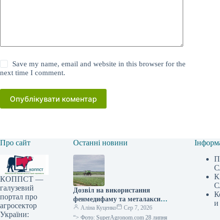
Save my name, email and website in this browser for the
next time I comment.
Опублікувати коментар
Про сайт
Останні новини
Інформ
П
С
К
КОППСТ —
С
галузевий
Дозвіл на використання
К
портал про
фенмедифаму та металаксилу
и
агросектор
в ЄС продовжено —
Аліна Куценко
Сер 7, 2026
України:
SuperAgronom.com
“> Фото: SuperAgronom.com 28 липня