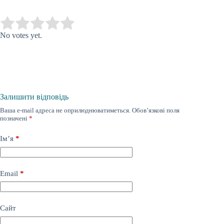
Submit Rating
Rate this item:
No votes yet.
Залишити відповідь
Ваша e-mail адреса не оприлюднюватиметься.
Обов’язкові поля
позначені
*
Ім’я
*
Email
*
Сайт