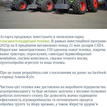
Астарта продовжує інвестувати в оновлення парку
сільськогосподарської техніки
. В рамках інвестиційної програми
2025р на її придбання заплановано понад 21 млн доларів США.
Наразі вже законтрактовано 150 одиниць нової техніки, зокрема
важкі трактори, оприскувачі, самохідні бурякозбиральні
комбайни, посівні комплекси, сівалки точного висіву,
ґрунтообробні агрегати та інша техніка.
Про це пише propozitsiya.com з посиланням на допис на facebook
сторінці Astarta-Kyiv.
Частина цієї техніки вже
доставлена на виробничі підприємства
агропромхолдингу та буде активно залучена у весняно польових
роботах поточного сезону. Це дозволить значно підвищити
ефективність агровиробництва та оптимізувати процеси
обробки ґрунту та збору врожаю, а також зберегти здоров’я