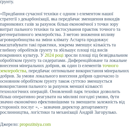
ґрунту.
«Придбання сучасної техніки є одним з елементом нашої
стратегії з декарбонізації, яка передбачає зменшення викидів
парникових газів за рахунок більш економічної з точки зору
витрат пального техніки та застосування практик точного та
регенеративного землеробства. З метою зниження впливу
агровиробництва на зміни клімату Астарта продовжує
масштабувати такі практики, зокрема зменшує кількість та
глибину обробітків ґрунту та збільшує площі під висів
покривних культур. У
2024 році
зросли площі під безвідвальним
обробітком ґрунту та сидератами. Диференційоване та локальне
внесення мінеральних добрив, як один із елементів
точного
землеробства
, передбачає оптимальне використання мінеральних
добрив. За умови локального внесення добрив одночасно із
основним обробітком ґрунту також суттєво зменшується
використання пального за рахунок меншої кількості
технологічних операцій. Оновлений парк техніки дозволить
більш оперативно реагувати на мінливі погодні умови, бути
значно економічно ефективнішими та зменшити залежність від
сторонніх послуг », – зазначив директор департаменту
рослинництва, логістики та механізації Андрій Загорулько.
Джерело:
propozitsiya.com