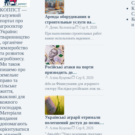
С
К
КОППСТ —
С
галузевий
Аренда оборудования и
К
портал про
строительные услуги на
и
агросектор
Lunbix
Денис Коломієць
Сер 8, 2026
України:
При выполнении строительных работ
тваринництво
важно использовать надежное
, органічне
оборудование и сотрудничать с
землеробство
опытными специалистами. Именно
поэтому многие заказчики выбирают
та розвиток
маркетплейс Lunbix,…
агробізнесу.
Ми також
Російські атаки на порти
пишемо про
призводять до
земельне
багатомільярдних збитків для
Аліна Куценко
Сер 8, 2026
право та
України: один удар сягає 30
delo.ua Фінансування для аграрного
сільське
мільйонів доларів —
сектору Наслідки російських атак на
життя,
портову інфраструктуру України
АГРОПОЛІТ
важливі для
можуть сягати прямих збитків у
кожного
десятки мільйонів доларів.…
господаря.
Матеріали
Українські аграрії отримали
видання
полегшений доступ до позик
допомагають
за програмою «5-7-9%» для
Аліна Куценко
Сер 8, 2026
орієнтуватися
весняних польових робіт та
” data-title=”Уряд розширив програму
в аграрній