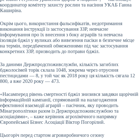
координатор комітету захисту рослин та насіння УКАБ Ганна
Каширіна.
Окрім цього, використання фальсифікатів, недотримання
виконання інструкції із застосування ЗЗР, невчасне
інформування про їх внесення з боку аграріїв та невчасна
ізоляція бджіл у вуликах або вивезення пасіки в безпечне місце
на термін, передбачений обмеженнями під час застосування
конкретних ЗЗР, призводить до потрави бджіл.
За даними Держпродспоживслужби, кількість загиблих
бджолосімей торік склала 1048, зокрема через отруєння
пестицидами — 8, у той час як 2018 року ця кількість сягала 12
800, а вже 2020 року — 473.
«Насамперед рівень смертності бджіл знизився завдяки щорічній
інформаційній кампанії, спрямованій на налагодження
ефективної взаємодії аграрій – пасічник, яку проводить
Мінагрополітики разом із Держпродспоживслужбою та
асоціаціями», – каже керівник агрохімічного напрямку
Європейської Бізнес Асоціації Віктор Погорілий.
Цьогоріч перед стартом агровиробничого сезону