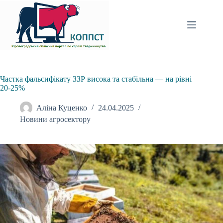
Перейти
до
вмісту
Частка фальсифікату ЗЗР висока та стабільна — на рівні
20-25%
Аліна Куценко
24.04.2025
Новини агросектору