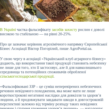
В Україні
частка фальсифікату
засобів захисту
рослин є доволі
високою та стабільною — на рівні 20-25%.
Про це зазначає керівник агрохімічного напрямку Європейської
Бізнес Асоціації Віктор Погорілий, пише AgroPortal.ua.
У свою чергу в асоціації «Український клуб аграрного бізнесу»
додають, що використання такої продукції становить небезпеку
не лише для того, хто її застосовує, але й для навколишнього
середовища та потенційних споживачів обробленої
сільськогосподарської продукції
.
«Фальсифіковані ЗЗР – це суміш неперевірених небезпечних
речовин невідомого походження, яка може мати не лише
короткострокові негативні наслідки для довкілля та здоров’я
людини, а й продовжувати завдавати шкоди в довгостроковій
перспективі залежно від терміну розпаду таких невідомих
речовин і ступеня ураження здоров’я людини», — наголошує