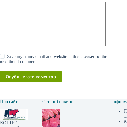
Save my name, email and website in this browser for the
next time I comment.
Опублікувати коментар
Про сайт
Останні новини
Інформ
П
С
К
КОППСТ —
С