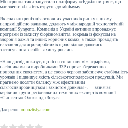
Мінагрополітики запустило платформу «єБджільництво», що
має звести кількість отруєнь до мінімуму.
Якісна синхронізація основних учасників ринку в цьому
напрямі дійсно важлива, додають у міжнародній технологічній
компанії Syngenta. Компанія в Україні активно впроваджує
програми із захисту біорізноманіття, зокрема із фокусом на
здоров’я бджіл та інших корисних комах, а також проводить
навчання для агровиробників щодо відповідального
застосування засобів захисту рослин.
«Наш досвід показує, що тісна співпраця між аграріями,
пасічниками та виробниками ЗЗР сприяє збереженню
природних екосистем, а це своєю чергою забезпечує стабільність
урожаїв і підвищує якість сільськогосподарської продукції. Ми
прагнемо досягти балансу між ефективним
сільгоспвиробництвом і захистом довкілля», — зазначає
керівник групи регіональних технічних експертів компанії
«Сингента» Олександр Зозуля.
Джерело:
propozitsiya.com
Submit Rating
Rate this item: