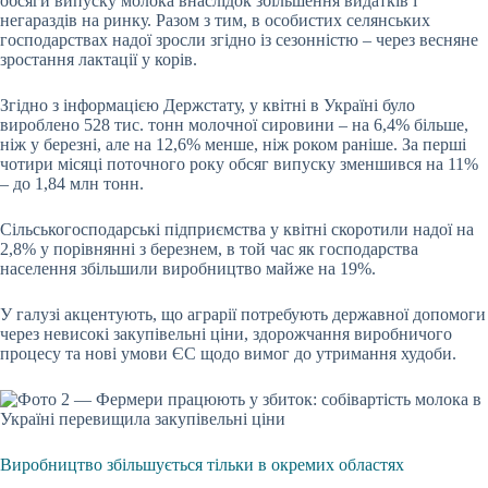
обсяги випуску молока внаслідок збільшення видатків і
негараздів на ринку. Разом з тим, в особистих селянських
господарствах надої зросли згідно із сезонністю – через весняне
зростання лактації у корів.
Згідно з інформацією Держстату, у квітні в Україні було
вироблено 528 тис. тонн молочної сировини – на 6,4% більше,
ніж у березні, але на 12,6% менше, ніж роком раніше. За перші
чотири місяці поточного року обсяг випуску зменшився на 11%
– до 1,84 млн тонн.
Сільськогосподарські підприємства у квітні скоротили надої на
2,8% у порівнянні з березнем, в той час як господарства
населення збільшили виробництво майже на 19%.
У галузі акцентують, що аграрії потребують державної допомоги
через невисокі закупівельні ціни, здорожчання виробничого
процесу та нові умови ЄС щодо вимог до утримання худоби.
Виробництво збільшується тільки в окремих областях