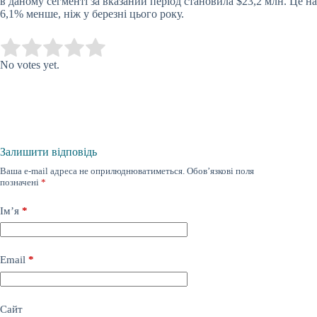
в даному сегменті за вказаний період становила $23,2 млн. Це на
6,1% менше, ніж у березні цього року.
Submit Rating
Rate this item:
No votes yet.
Залишити відповідь
Ваша e-mail адреса не оприлюднюватиметься.
Обов’язкові поля
позначені
*
Ім’я
*
Email
*
Сайт