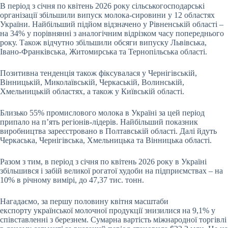
В період з січня по квітень 2026 року сільськогосподарські
організації збільшили випуск молока-сировини у 12 областях
України. Найбільший підйом відзначено у Рівненській області –
на 34% у порівнянні з аналогічним відрізком часу попереднього
року. Також відчутно збільшили обсяги випуску Львівська,
Івано-Франківська, Житомирська та Тернопільська області.
Позитивна тенденція також фіксувалася у Чернігівській,
Вінницькій, Миколаївській, Черкаській, Волинській,
Хмельницькій областях, а також у Київській області.
Близько 55% промислового молока в Україні за цей період
припало на п’ять регіонів-лідерів. Найбільший показник
виробництва зареєстровано в Полтавській області. Далі йдуть
Черкаська, Чернігівська, Хмельницька та Вінницька області.
Разом з тим, в період з січня по квітень 2026 року в Україні
збільшився і забій великої рогатої худоби на підприємствах – на
10% в річному вимірі, до 47,37 тис. тонн.
Нагадаємо, за першу половину квітня масштаби
експорту української молочної продукції знизилися на 9,1% у
співставленні з березнем. Сумарна вартість міжнародної торгівлі