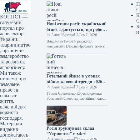
П
С
К
КОППСТ —
С
галузевий
Нові атаки росії: український
К
портал про
бізнес адаптується, що робити
и
агросектор
далі
Аліна Куценко
Сер 7, 2026
України:
Владислав Головін редактор-
тваринництво
консультант Delo.ua Ярослава Тюпка
, органічне
кореспондент Російський обстріл
землеробство
знищив два логістичних комплекси
"Епіцентру" /
та розвиток
агробізнесу.
Ми також
Готельний бізнес в умовах
пишемо про
війни: ключові тренди 2026
земельне
року
Аліна Куценко
Сер 7, 2026
право та
Тетяна Єрмоленко Кореспондентка
сільське
Готельний бізнес під час війни: головні
життя,
тенденції у 2026 році / Depositphotos
важливі для
Повномасштабне вторгнення завдало
кожного
українському готельному
господаря.
Матеріали
Росія зруйнувала склад
видання
“Укрпошти” в місті
допомагають
Павлоград: є жертви та
Аліна Куценко
Сер 6, 2026