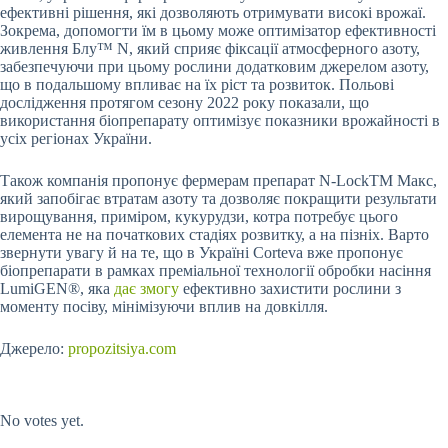
ефективні рішення, які дозволяють отримувати високі врожаї.
Зокрема, допомогти їм в цьому може оптимізатор ефективності
живлення Блу™ N, який сприяє фіксації атмосферного азоту,
забезпечуючи при цьому рослини додатковим джерелом азоту,
що в подальшому впливає на їх ріст та розвиток. Польові
дослідження протягом сезону 2022 року показали, що
використання біопрепарату оптимізує показники врожайності в
усіх регіонах України.
Також компанія пропонує фермерам препарат N-LockТМ Макс,
який запобігає втратам азоту та дозволяє покращити результати
вирощування, приміром, кукурудзи, котра потребує цього
елемента не на початкових стадіях розвитку, а на пізніх. Варто
звернути увагу й на те, що в Україні Corteva вже пропонує
біопрепарати в рамках преміальної технології обробки насіння
LumiGEN®, яка
дає змогу
ефективно захистити рослини з
моменту посіву, мінімізуючи вплив на довкілля.
Джерело:
propozitsiya.com
Submit Rating
Rate this item:
No votes yet.