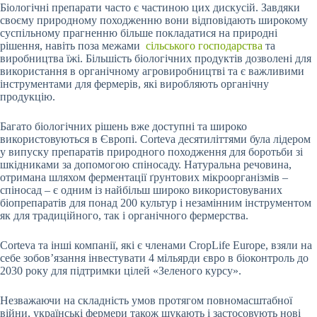
Біологічні препарати часто є частиною цих дискусій. Завдяки
своєму природному походженню вони відповідають широкому
суспільному прагненню більше покладатися на природні
рішення, навіть поза межами
сільського господарства
та
виробництва їжі. Більшість біологічних продуктів дозволені для
використання в органічному агровиробництві та є важливими
інструментами для фермерів, які виробляють органічну
продукцію.
Багато біологічних рішень вже доступні та широко
використовуються в Європі. Corteva десятиліттями була лідером
у випуску препаратів природного походження для боротьби зі
шкідниками за допомогою спіносаду. Натуральна речовина,
отримана шляхом ферментації ґрунтових мікроорганізмів –
спіносад – є одним із найбільш широко використовуваних
біопрепаратів для понад 200 культур і незамінним інструментом
як для традиційного, так і органічного фермерства.
Corteva та інші компанії, які є членами CropLife Europe, взяли на
себе зобов’язання інвестувати 4 мільярди євро в біоконтроль до
2030 року для підтримки цілей «Зеленого курсу».
Незважаючи на складність умов протягом повномасштабної
війни, українські фермери також шукають і застосовують нові