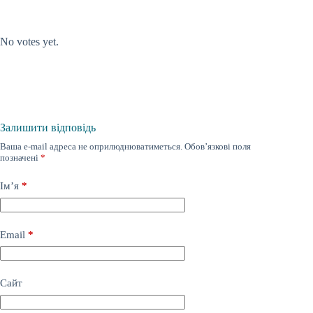
Submit Rating
Rate this item:
No votes yet.
Залишити відповідь
Ваша e-mail адреса не оприлюднюватиметься.
Обов’язкові поля
позначені
*
Ім’я
*
Email
*
Сайт