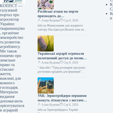
К
КОППСТ —
С
галузевий
Російські атаки на порти
К
портал про
призводять до
и
агросектор
багатомільярдних збитків для
Аліна Куценко
Сер 8, 2026
України:
України: один удар сягає 30
delo.ua Фінансування для аграрного
тваринництво
мільйонів доларів —
сектору Наслідки російських атак на
, органічне
портову інфраструктуру України
АГРОПОЛІТ
землеробство
можуть сягати прямих збитків у
десятки мільйонів доларів.…
та розвиток
агробізнесу.
Ми також
Українські аграрії отримали
пишемо про
полегшений доступ до позик
земельне
за програмою «5-7-9%» для
Аліна Куценко
Сер 8, 2026
право та
весняних польових робіт та
” data-title=”Уряд розширив програму
сільське
господарських потреб —
доступних кредитів для фермерів”
життя,
data-
KURKUL
важливі для
url=”https://kurkul.com/news/41873-
кожного
uryad-rozshiriv-programu-dostupnih-
господаря.
kreditiv-dlya-fermeriv”>
Матеріали
УАК: Зернотрейдери першими
видання
можуть зіткнутися з нестачею
допомагають
грошових коштів через
Аліна Куценко
Сер 8, 2026
орієнтуватися
проблеми з логістикою —
delo.ua Зернотрейдери в Україні
в аграрній