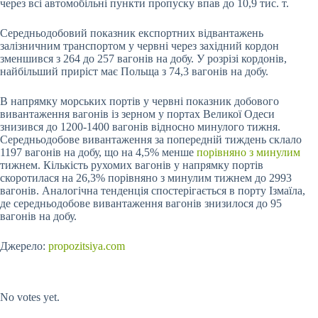
через всі автомобільні пункти пропуску впав до 10,9 тис. т.
Cередньодобовий показник експортних відвантажень
залізничним транспортом у червні через західний кордон
зменшився з 264 до 257 вагонів на добу. У розрізі кордонів,
найбільший приріст має Польща з 74,3 вагонів на добу.
В напрямку морських портів у червні показник добового
вивантаження вагонів із зерном у портах Великої Одеси
знизився до 1200-1400 вагонів відносно минулого тижня.
Середньодобове вивантаження за попередній тиждень склало
1197 вагонів на добу, що на 4,5% менше
порівняно з минулим
тижнем. Кількість рухомих вагонів у напрямку портів
скоротилася на 26,3% порівняно з минулим тижнем до 2993
вагонів. Аналогічна тенденція спостерігається в порту Ізмаїла,
де середньодобове вивантаження вагонів знизилося до 95
вагонів на добу.
Джерело:
propozitsiya.com
Submit Rating
Rate this item:
No votes yet.