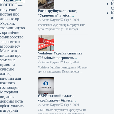
К
КОППСТ —
С
галузевий
Росія зруйнувала склад
К
портал про
“Укрпошти” в місті
и
агросектор
Павлоград: є жертви та
Аліна Куценко
Сер 6, 2026
України:
постраждалий
Російський удар знищив сортувальне
тваринництво
депо "Укрпошти" у Павлограді /
, органічне
Укрпошта Російські війська здійснили
землеробство
атаку на Павлоград, що на
Дніпропетровщині, зруйнувавши
та розвиток
агробізнесу.
Ми також
Vodafone Україна сплатить
пишемо про
702 мільйони гривень
земельне
дивідендів — Delo.ua
Аліна Куценко
Сер 6, 2026
право та
Vodafone Україна розподілить 702 млн
сільське
грн як дивіденди / Depositphotos
життя,
Компанія ВФ Україна, що оперує під
важливі для
брендом Vodafone Україна, має…
кожного
господаря.
Матеріали
ЄБРР готовий надати
видання
українському бізнесу
допомагають
фінансування обсягом 300
Аліна Куценко
Сер 6, 2026
орієнтуватися
мільйонів євро, повідомляє
ЄБРР може підтримати кредитування
в аграрній
українського бізнесу / Depositphotos