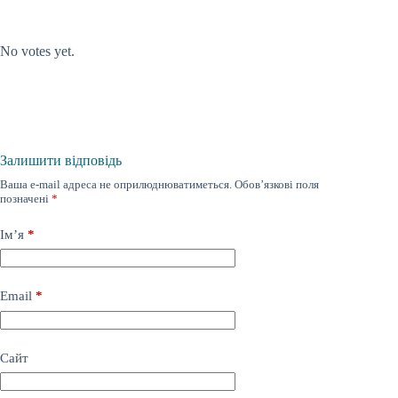
Submit Rating
Rate this item:
No votes yet.
Залишити відповідь
Ваша e-mail адреса не оприлюднюватиметься.
Обов’язкові поля
позначені
*
Ім’я
*
Email
*
Сайт