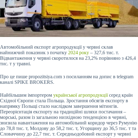
Автомобільний експорт агропродукції у червні склав
найнижчий показник з початку
2024 року
– 327,6 тис. т.
Відвантаження у червні скоротилося на 23,2% порівняно з 426,4
тис. т у травні.
Про це пише propozitsiya.com з посиланням на допис в telegram
каналі SPIKE BROKERS.
Найбільшим імпортером
української агропродукції
серед країн
Східної Європи стала Польща. Зростання обсягів експорту в
напрямку Польщі стало наслідком завершення мітингів.
Переорієнтація експорту на традиційні шляхи постачання –
морські, разом із загальною низхідною тенденцією в червні,
знизила навантаження на автомобільний коридор через Румунію
до 78,8 тис. т, Молдову до 58,2 тис. т, Угорщину до 36,5 тис. т та
Словаччину до 22,7 тис. т. Середньодобовий експорт у червні