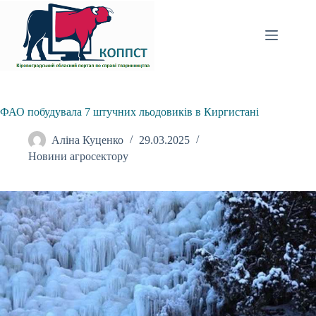
Перейти
до
вмісту
ФАО побудувала 7 штучних льодовиків в Киргистані
Аліна Куценко
29.03.2025
Новини агросектору