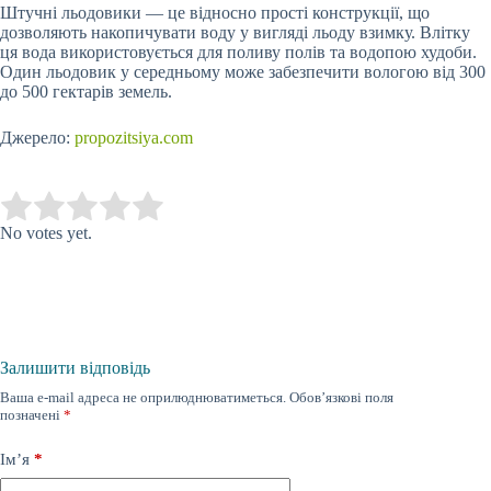
Штучні льодовики — це відносно прості конструкції, що
дозволяють накопичувати воду у вигляді льоду взимку. Влітку
ця вода використовується для поливу полів та водопою худоби.
Один льодовик у середньому може забезпечити вологою від 300
до 500 гектарів земель.
Джерело:
propozitsiya.com
Submit Rating
Rate this item:
No votes yet.
Залишити відповідь
Ваша e-mail адреса не оприлюднюватиметься.
Обов’язкові поля
позначені
*
Ім’я
*