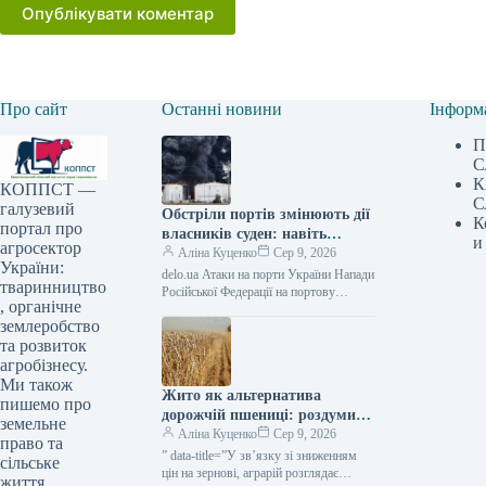
Опублікувати коментар
Про сайт
Останні новини
Інформ
П
С
К
КОППСТ —
С
галузевий
Обстріли портів змінюють дії
К
портал про
власників суден: навіть
и
агросектор
подвійна плата за перевезення
Аліна Куценко
Сер 9, 2026
України:
не змушує кораблі
delo.ua Атаки на порти України Напади
тваринництво
повертатися в Україну —
Російської Федерації на портову
, органічне
інфраструктуру України створюють
АГРОПОЛІТ
землеробство
небезпеки не тільки для вивезення
сільськогосподарської продукції,
та розвиток
агробізнесу.
Ми також
Жито як альтернатива
пишемо про
дорожчій пшениці: роздуми
земельне
фермера — КУРКУЛЬ
Аліна Куценко
Сер 9, 2026
право та
” data-title=”У зв’язку зі зниженням
сільське
цін на зернові, аграрій розглядає
життя,