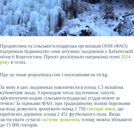
Продовольча та сільськогосподарська організація ООН (ФАО)
підтримала будівництво семи штучних льодовиків у Баткенській
області Киргизстану. Проєкт реалізували наприкінці осені
2024
року
в селах.
Про це пише propozitsiya.com з посиланням на vb.kg.
За зиму в цих льодовиках накопичилося понад 1,5 мільйона
кубометрів льоду. З приходом тепла лід починає танути,
забезпечуючи водою сільськогосподарські угіддя нижче за
течією. За оцінками ФАО, при традиційному поливі борознами
ця вода дозволить
зрошувати понад 1 750
гектарів землі
, що
приблизно дорівнює площі 2 451 футбольного поля. Якщо
застосувати сучасні
системи зрошення
, площу можна збільшити
до 15 000 гектарів.