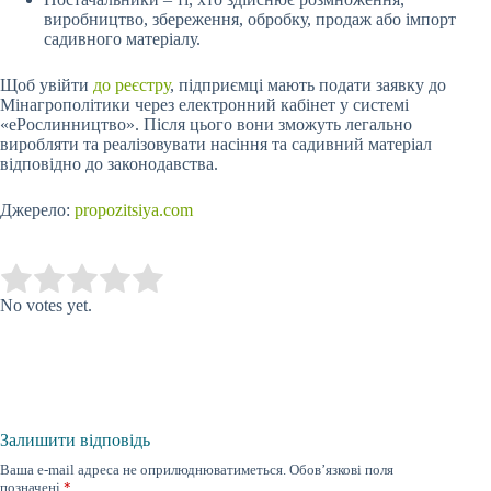
виробництво, збереження,
обробку, продаж або імпорт
садивного матеріалу.
Щоб увійти
до реєстру
, підприємці мають подати заявку до
Мінагрополітики через електронний кабінет у системі
«еРослинництво». Після цього вони зможуть легально
виробляти та реалізовувати насіння та садивний матеріал
відповідно до законодавства.
Джерело:
propozitsiya.com
Submit Rating
Rate this item:
No votes yet.
Залишити відповідь
Ваша e-mail адреса не оприлюднюватиметься.
Обов’язкові поля
позначені
*