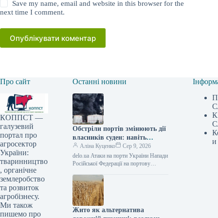
Save my name, email and website in this browser for the
next time I comment.
Опублікувати коментар
Про сайт
Останні новини
Інформ
П
С
К
КОППСТ —
С
галузевий
Обстріли портів змінюють дії
К
портал про
власників суден: навіть
и
агросектор
подвійна плата за перевезення
Аліна Куценко
Сер 9, 2026
України:
не змушує кораблі
delo.ua Атаки на порти України Напади
тваринництво
повертатися в Україну —
Російської Федерації на портову
, органічне
інфраструктуру України створюють
АГРОПОЛІТ
землеробство
небезпеки не тільки для вивезення
сільськогосподарської продукції,
та розвиток
агробізнесу.
Ми також
Жито як альтернатива
пишемо про