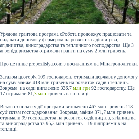
Урядова грантова програма єРобота продовжує працювати та
надавати допомогу фермером на розвиток садівництва,
ягідництва, виноградарства та тепличного господарства. Ще 3
агропідприємства отримали гранти на суму 2 млн гривень.
Про це пише propozitsiya.com з посиланням на
Мінагрополітики.
Загалом цьогоріч 109 господарств отримали державну допомогу
на суму майже 418 млн гривень на розвиток садів і теплиць.
Зокрема, на сади виплачено 336,7
млн грн
92 господарству. Ще
17 отримали 81,
3 млн
гривень на теплиці.
Всього з початку дії програми виплачено 467 млн гривень 118
суб’єктам господарювання. Зокрема, майже 371,7 млн гривень
отримали 99 господарства на розвиток садівництва, ягідництва
та виноградарства та 95,3 млн гривень – 19 підприємців на
теплиці.