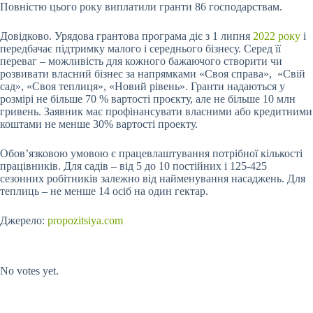
Повністю цього року виплатили гранти 86 господарствам.
Довідково. Урядова грантова програма діє з 1 липня
2022 року
і
передбачає підтримку малого і середнього бізнесу. Серед її
переваг – можливість для кожного бажаючого створити чи
розвивати власний бізнес за напрямками «Своя справа», «Свій
сад», «Своя теплиця», «Новий рівень». Гранти надаються у
розмірі не більше 70 % вартості проєкту, але не більше 10 млн
гривень. Заявник має профінансувати власними або кредитними
коштами не менше 30% вартості проекту.
Обов’язковою умовою є працевлаштування потрібної кількості
працівників. Для садів – від 5 до 10 постійних і 125-425
сезонних робітників залежно від найменування насаджень. Для
теплиць – не менше 14 осіб на один гектар.
Джерело:
propozitsiya.com
Submit Rating
Rate this item:
No votes yet.
Submit Rating
Rate this item: