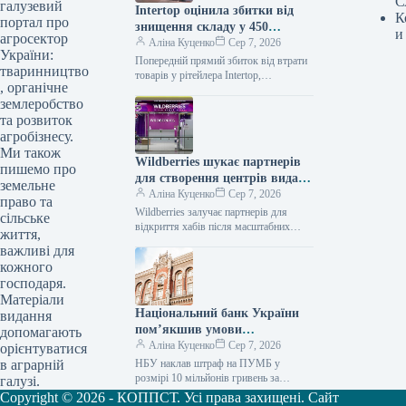
С
галузевий
Intertop оцінила збитки від
К
портал про
знищення складу у 450
и
агросектор
мільйонів гривень
Аліна Куценко
Сер 7, 2026
України:
Попередній прямий збиток від втрати
тваринництво
товарів у рітейлера Intertop,
, органічне
спричинений знищенням основного
землеробство
логістичного центру внаслідок
російської атаки, становить 450
та розвиток
мільйонів
агробізнесу.
Ми також
Wildberries шукає партнерів
пишемо про
для створення центрів видачі
земельне
після атак на складські
Аліна Куценко
Сер 7, 2026
право та
приміщення
Wildberries залучає партнерів для
сільське
відкриття хабів після масштабних
життя,
ударів по складах Російський онлайн-
важливі для
рітейлер Wildberries розпочав
кожного
експериментальне впровадження нової
господаря.
Матеріали
Національний банк України
видання
пом’якшив умови
допомагають
кредитування для
Аліна Куценко
Сер 7, 2026
орієнтуватися
підприємств та
НБУ наклав штраф на ПУМБ у
в аграрній
сільгоспвиробників через
розмірі 10 мільйонів гривень за
галузі.
недотримання вимог фінансового
російські обстріли.
Copyright © 2026 - КОППСТ. Усі права захищені. Сайт