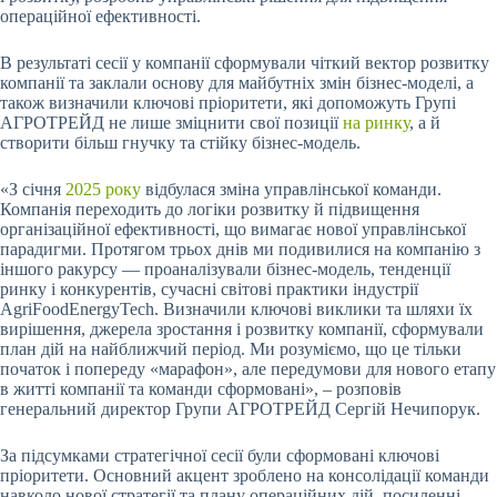
операційної ефективності.
В результаті сесії у компанії сформували чіткий вектор розвитку
компанії та заклали основу для майбутніх змін бізнес-моделі, а
також визначили ключові пріоритети, які допоможуть Групі
АГРОТРЕЙД не лише зміцнити свої позиції
на ринку
, а й
створити більш гнучку та стійку бізнес-модель.
«З січня
2025 року
відбулася зміна управлінської команди.
Компанія переходить до логіки розвитку й підвищення
організаційної ефективності, що вимагає нової управлінської
парадигми. Протягом трьох днів ми подивилися на компанію з
іншого ракурсу — проаналізували бізнес-модель, тенденції
ринку і конкурентів, сучасні світові практики індустрії
AgriFoodEnergyTech. Визначили ключові виклики та шляхи їх
вирішення, джерела зростання і розвитку компанії, сформували
план дій на найближчий період. Ми розуміємо, що це тільки
початок і попереду «марафон», але передумови для нового етапу
в житті компанії та команди сформовані», – розповів
генеральний директор Групи АГРОТРЕЙД Сергій Нечипорук.
За підсумками стратегічної сесії були сформовані ключові
пріоритети. Основний акцент зроблено на консолідації команди
навколо нової стратегії та плану операційних дій, посиленні