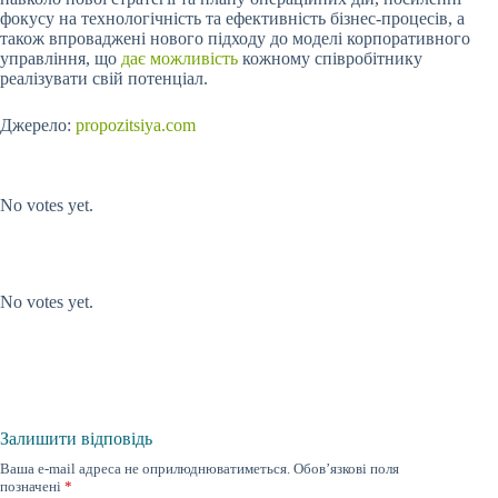
фокусу на технологічність та ефективність бізнес-процесів, а
також впроваджені нового підходу до моделі корпоративного
управління, що
дає можливість
кожному співробітнику
реалізувати свій потенціал.
Джерело:
propozitsiya.com
Submit Rating
Rate this item:
No votes yet.
Submit Rating
Rate this item:
No votes yet.
Залишити відповідь
Ваша e-mail адреса не оприлюднюватиметься.
Обов’язкові поля
позначені
*