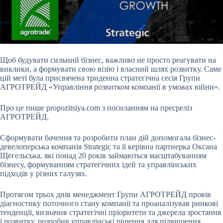
Щоб будувати сильний бізнес, важливо не просто реагувати на
виклики, а формувати свою візію і власний шлях розвитку. Саме
цій меті була присвячена триденна стратегічна сесія Групи
АГРОТРЕЙД «Управління розвитком компанії в умовах війни».
Про це пише propozitsiya.com з посиланням на пресреліз
АГРОТРЕЙД.
Сформувати бачення та розробити план дій допомогала бізнес-
девелоперська компанія Strategic та її керівна партнерка Оксана
Щегельська, які понад 20 років займаються масштабуванням
бізнесу,
формуванням стратегічних ідей та управлінських
підходів у різних галузях.
Протягом трьох днів менеджмент Групи АГРОТРЕЙД провів
діагностику поточного стану компанії та проаналізував ринкові
тенденції, визначив стратегічні пріоритети та джерела зростання
і розвитку, розробив управлінські рішення для підвищення