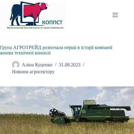
Перейти
до
вмісту
Група АГРОТРЕЙД розпочала перші в історії компанії
жнива технічної коноплі
Аліна Куценко
31.08.2023
Новини агросектору