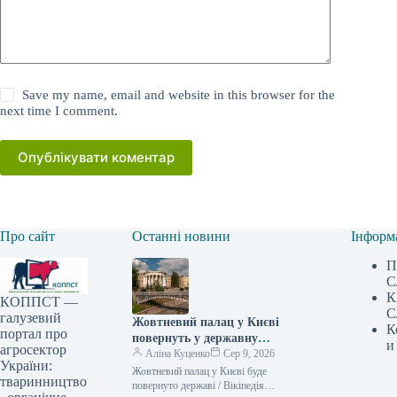
Save my name, email and website in this browser for the
next time I comment.
Опублікувати коментар
Про сайт
Останні новини
Інформ
П
С
К
КОППСТ —
С
галузевий
Жовтневий палац у Києві
К
портал про
повернуть у державну
и
агросектор
власність – рішення суду –
Аліна Куценко
Сер 9, 2026
України:
Delo.ua
Жовтневий палац у Києві буде
тваринництво
повернуто державі / Вікіпедія