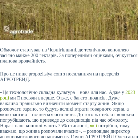
Обмолот стартував на Чернігівщині, де технічною коноплею
засіяно майже 200 гектарів. За попередніми оцінками, очікується
планова врожайність.
Про це пише propozitsiya.com з посиланням на пресреліз
АГРОТРЕЙД.
«Ця технологічно складна культура – нова для нас. Адже у
2023
році
ми
її посіяли вперше. Отже, є багато нюансів. Дуже
важливо правильно визначити момент старту жнив. Якщо
розпочати зарано, то будуть великі втрати товарного зерна, а
якщо запізно – почнеться осипання. До того ж стебло і волокна
погрубішають, що призведе до складнощів під час обмолоту.
Наразі наші коноплі мають 75% стиглості,
як і
потрібно, тому
вважаю, що жнива розпочали вчасно», – розповідає директор
агропромислового департаменту Групи АГРОТРЕЙД Олександр