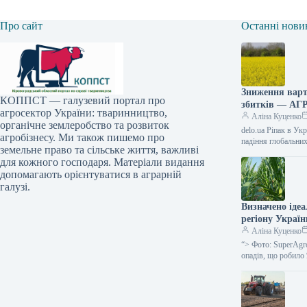
Про сайт
Останні нови
Зниження варт
КОППСТ — галузевий портал про
збитків — А
агросектор України: тваринництво,
Аліна Куценко
органічне землеробство та розвиток
delo.ua Ріпак в Ук
агробізнесу. Ми також пишемо про
падіння глобальни
земельне право та сільське життя, важливі
для кожного господаря. Матеріали видання
допомагають орієнтуватися в аграрній
галузі.
Визначено ідеа
регіону Украї
Аліна Куценко
“> Фото: SuperAgr
опадів, що робило