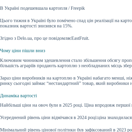
В Україні подешевшала картопля / Freepik
Цього тижня в Україні було помічено спад цін реалізації на карт
показник вартості знизився на 15%.
Згідно з
Delo
.
ua
, про це повідомляє
EastFruit.
Чому ціни пішли вниз
Ключовим чинником здешевлення стало збільшення обсягу пропоз
більшість аграріїв продають картоплю з необладнаних місць збері
Зараз ціни виробників на картоплю в Україні набагато менші, н
ринку сьогодні займає “нестандартний” товар, який виробники 
Динаміка вартості
Н
айбільші
ціни на овоч були в 2025 році
.
Ціна
впродовж першої п
Усереднений рівень ціни
відмічався в
2024
році:
ціна
знаходилас
Мінімальний рівень цінової політики
був зафіксований в
2023
р