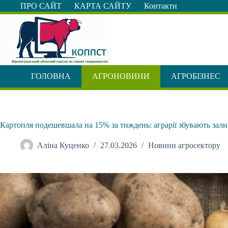
Перейти
ПРО САЙТ
КАРТА САЙТУ
Контакти
до
вмісту
ГОЛОВНА
АГРОНОВИНИ
АГРОБІЗНЕС
Картопля подешевшала на 15% за тиждень: аграрії збувають зал
Аліна Куценко
27.03.2026
Новини агросектору