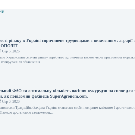
ни
ості ріпаку в Україні спричинене труднощами з вивезенням: аграрії
ГРОПОЛІТ
Сер 6, 2026
раїні Український сегмент ріпаку перебуває під значним тиском через припинення морськ
х котирувань та збільшення…
льний ФАО та оптимальну кількість насіння кукурудзи на силос для 
ни, як повідомив фахівець SuperAgronom.com.
Сер 6, 2026
onom.com Традиційно Західна Україна славилася своїм помірним кліматом і достатньою 
 її зоною достатнього зволоження.…