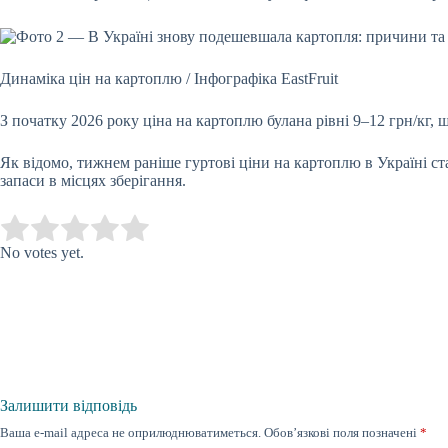
Динаміка цін на картоплю / Інфографіка EastFruit
З початку 2026 року ц
іна
на картоплю була
на рівні 9–12 грн/кг,
Як відомо, тижнем раніше
гуртові ціни на картоплю
в Україні
ст
запаси в місцях зберігання
.
Submit Rating
Rate this item:
No votes yet.
Залишити відповідь
Ваша e-mail адреса не оприлюднюватиметься.
Обов’язкові поля позначені
*