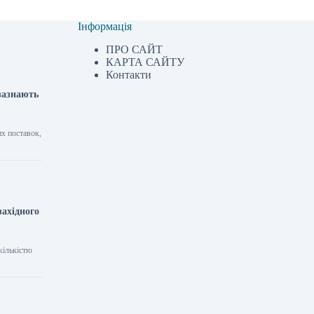
Інформація
ПРО САЙТ
КАРТА САЙТУ
Контакти
 зазнають
их поставок,
західного
кількістю