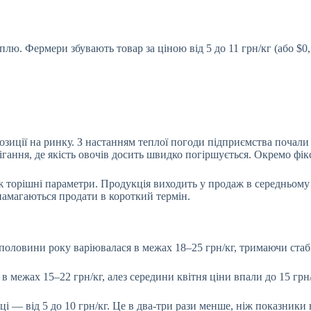
оплю. Фермери збувають товар за ціною від 5 до 11 грн/кг (або
$0
иції на ринку. З настанням теплої погоди підприємства почали 
гання, де якість овочів досить швидко погіршується. Окремо фіксу
іж торішні параметри. Продукція виходить у продаж в середньому
намагаються продати в короткий термін.
оловини року варіювалася в межах 18–25 грн/кг, тримаючи стабі
я
в межах 15–22 грн/кг
, але
з середини квітня
ціни впали до
15 грн/
оці
— від 5 до 10 грн/кг. Це в два-три рази менше, ніж показники