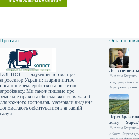
Опублікувати коментар
Про сайт
Останні нови
Логістичний за
КОППСТ — галузевий портал про
Аліна Куценко
агросектор України: тваринництво,
Уряд розробляє зах
органічне землеробство та розвиток
Корецький провів 
агробізнесу. Ми також пишемо про
земельне право та сільське життя, важливі
для кожного господаря. Матеріали видання
допомагають орієнтуватися в аграрній
галузі.
Через брак во
житу — Super
Аліна Куценко
> Фото: SuperAgro