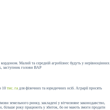
а кордоном. Малий та середній агробізнес будуть у нерівноцінних
к, заступник голови ВАР
о 10
тис. га
для фізичних та юридичних осіб. Аграрії просять
Умови земельного ринку, закладені у вітчизняне законодавство,
и, більше року працюють у збиток, бо не мають змоги продати