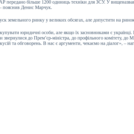
АР передано більше 1200 одиниць техніки для ЗСУ. У вищеназван
 – пояснив Денис Марчук.
пуск земельного ринку у великих обсягах, але допустити на рино
ть купувати юридичні особи, але якщо їх засновниками є українці
ми звернулися до Прем’єр-міністра, до профільного комітету, до
искусій та обговорень. В нас є аргументи, чекаємо на діалог», – 