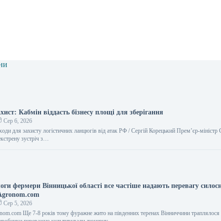
ни
хист: Кабмін віддасть бізнесу площі для зберігання
Сер 6, 2026
оди для захисту логістичних ланцюгів від атак РФ / Сергій Корецький Прем’єр-міністр 
екстрену зустріч з…
логи фермери Вінницької області все частіше надають перевагу силос
Agronom.com
Сер 5, 2026
nom.com Ще 7-8 років тому фуражне жито на південних теренах Вінниччини траплялося 