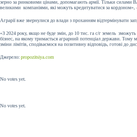
зерно за ринковими цінами, допомагають армії. Тільки силами В
великими компаніями, які можуть кредитуватися за кордоном»,
Аграрії вже звернулися до влади з проханням відтермінувати за
«З 2024 року, якщо не буде змін, до 10 тис. га с/г земель зможу
бізнес, на якому тримається аграрний потенціал держави. Тому 
зміни лімітів, сподіваємося на позитивну відповідь, готові до д
Джерело:
propozitsiya.com
Submit Rating
Rate this item:
No votes yet.
Submit Rating
Rate this item:
No votes yet.