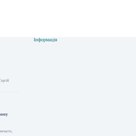
Інформація
Сергій
ному
нечасто,