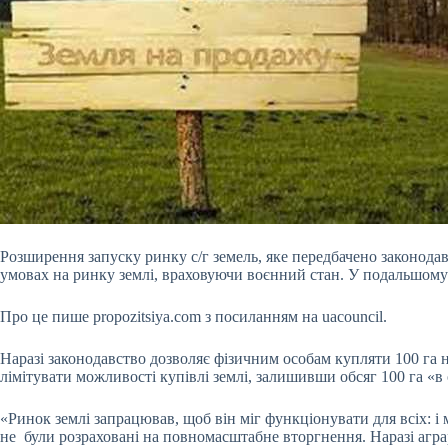
Розширення запуску ринку с/г земель, яке передбачено законода
умовах на ринку землі, враховуючи воєнний стан. У подальшому
Про це пише propozitsiya.com з посиланням на uacouncil.
Наразі законодавство дозволяє фізичним особам купляти 100 га н
лімітувати можливості купівлі землі, залишивши обсяг 100 га «в 
«Ринок землі запрацював, щоб він міг функціонувати для всіх: і 
не були розраховані на повномасштабне вторгнення. Наразі агра