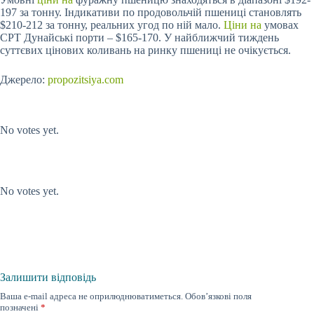
197 за тонну. Індикативи по продовольчій пшениці становлять
$210-212 за тонну, реальних угод по ній мало.
Ціни на
умовах
СРТ Дунайські порти – $165-170. У найближчий тиждень
суттєвих цінових коливань на ринку пшениці не очікується.
Джерело:
propozitsiya.com
Submit Rating
Rate this item:
No votes yet.
Submit Rating
Rate this item:
No votes yet.
Залишити відповідь
Ваша e-mail адреса не оприлюднюватиметься.
Обов’язкові поля
позначені
*