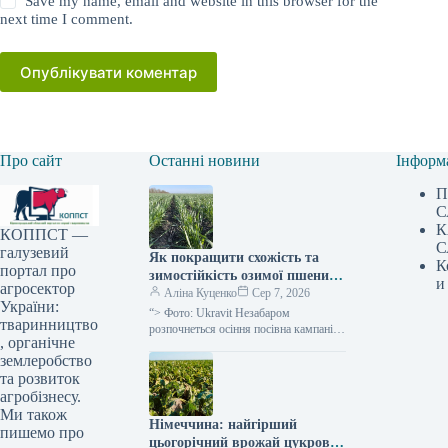
Save my name, email and website in this browser for the
next time I comment.
Опублікувати коментар
Про сайт
Останні новини
Інформ
П
С
К
КОППСТ —
С
галузевий
Як покращити схожість та
К
портал про
зимостійкість озимої пшениці,
и
агросектор
роз’яснили в Ukravit —
Аліна Куценко
Сер 7, 2026
України:
SuperAgronom.com
“> Фото: Ukravit Незабаром
тваринництво
розпочнеться осіння посівна кампанія
, органічне
для зернових культур озимих. Тому,
землеробство
паралельно з традиційним
підживленням, спеціалісти компанії
та розвиток
Ukravit
агробізнесу.
Ми також
Німеччина: найгірший
пишемо про
цьогорічний врожай цукрових