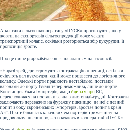
Аналітики сільгоспкооперативу «ПУСК» прогнозують, що у
жовтні на експортерів сільгоспродукції може чекати
транспортний колапс, оскільки розгорнеться збір кукурудзи, її
пропозиція зросте.
Про це пише propozitsiya.com з посиланням на uacouncil.
«Наразі трейдери стримують контрактацію пшениці, оскільки
очікують вал кукурудзи, який може призвести до логістичного
колапсу. Одеські порти працюють нестабільно, поставки
вагонами до порту Ізмаїл тепер неможливі, лише до портів
Констанци. Увага
імпортерів, якщо
йдеться про
ЄС,
переключилася на поставки зерна в листопаді-грудні. Контракти
заключають переважно на фуражну пшеницю: на неї є певний
попит з боку європейських імпортерів, зростає попит з країн
Азії. Проте більшість ключових експортерів тримає ціну на
продовольчу пшеницю», – зазначають в кооперативі «ПУСК».
Умовні
ціни на
фуражну пшеницю знаходяться в діапазоні $192-