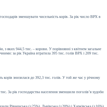
осподарів зменшувати чисельність корів. За рік число ВРХ в
, з яких 944,5 тис. – корови. У порівнянні з квітнем загальне
ними: за рік Україна втратила 395 тис. голів ВРХ і 209 тис.
 корів знизилася до 392,3 тис. голів. У той же час у річному
2 тис. За рік господарства населення зменшили поголів’я худоби
азали Рівненська (+25%), Львівська (+20%) і Харківська (+16%)