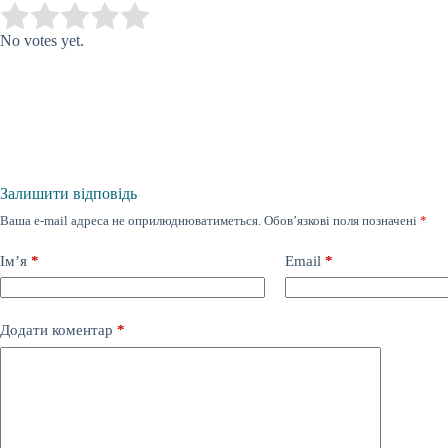
Submit Rating
Rate this item:
No votes yet.
Залишити відповідь
Ваша e-mail адреса не оприлюднюватиметься.
Обов’язкові поля позначені
*
Ім’я
*
Email
*
Додати коментар
*