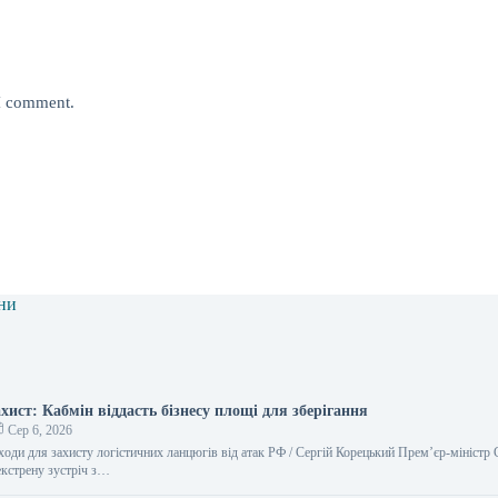
 I comment.
ни
хист: Кабмін віддасть бізнесу площі для зберігання
Сер 6, 2026
оди для захисту логістичних ланцюгів від атак РФ / Сергій Корецький Прем’єр-міністр 
екстрену зустріч з…