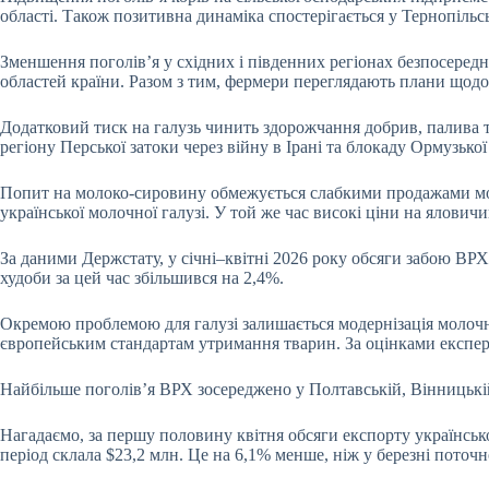
області. Також позитивна динаміка спостерігається у Тернопільс
Зменшення поголів’я у східних і південних регіонах безпосередн
областей країни. Разом з тим, фермери переглядають плани щодо
Додатковий тиск на галузь чинить здорожчання добрив, палива та
регіону Перської затоки через війну в Ірані та блокаду Ормузької
Попит на молоко-сировину обмежується слабкими продажами моло
української молочної галузі. У той же час високі ціни на ялови
За даними Держстату, у січні–квітні 2026 року обсяги забою ВРХ
худоби за цей час збільшився на 2,4%.
Окремою проблемою для галузі залишається модернізація молочни
європейським стандартам утримання тварин. За оцінками експерт
Найбільше поголів’я ВРХ зосереджено у Полтавській, Вінницькій
Нагадаємо, за першу половину квітня обсяги експорту української
період склала $23,2 млн. Це на 6,1% менше, ніж у березні поточн