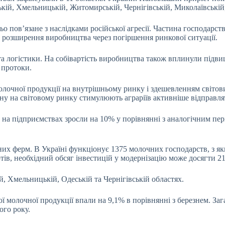
ькій, Хмельницькій, Житомирській, Чернігівській, Миколаївській,
ьо пов’язане з наслідками російської агресії. Частина господарс
 розширення виробництва через погіршення ринкової ситуації.
 логістики. На собівартість виробництва також вплинули підвищен
 протоки.
чної продукції на внутрішньому ринку і здешевленням світових
чину на світовому ринку стимулюють аграріїв активніше відправля
 на підприємствах зросли на 10% у порівнянні з аналогічним пер
х ферм. В Україні функціонує 1375 молочних господарств, з яки
ів, необхідний обсяг інвестицій у модернізацію може досягти 21
, Хмельницькій, Одеській та Чернігівській областях.
 молочної продукції впали на 9,1% в порівнянні з березнем. Зага
ого року.