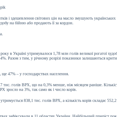
pik
ків і здешевлення світових цін на масло
змушують українських г
удобу на бійню або продають її за кордон.
а.
оку в Україні утримувалося 1,78 млн голів великої рогатої худоби
,4%. Разом з тим, у річному розрізі показники залишаються критич
 ще 47% – у господарствах населення.
 тис. голів ВРХ, що на 0,3% менше, ніж місяцем раніше. Кількість
Х зросло на 3%, так само як і число корів.
тримується 838,1 тис. голів ВРХ, а кількість корів складає 552,
твах зафіксували в 11 областях України. Найбільший приріст пок