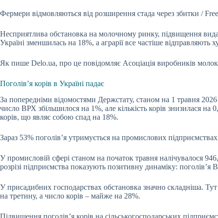
Фермери відмовляються від розширення стада через збитки / Free
Несприятлива обстановка на молочному ринку, підвищення видат
Україні зменшилась на 18%, а аграрії все частіше відправляють х
Як пише Delo.ua, про це повідомляє Асоціація виробників молок
Поголів’я корів в Україні падає
За попередніми відомостями Держстату, станом на 1 травня 2026 р
число ВРХ збільшилося на 1%, але кількість корів знизилася на 0
корів, що являє собою спад на 18%.
Зараз 53% поголів’я утримується на промислових підприємствах,
У промисловій сфері станом на початок травня налічувалося 946,7
розрізі підприємства показують позитивну динаміку: поголів’я ВР
У присадибних господарствах обстановка значно складніша. Тут у
на третину, а число корів – майже на 28%.
Підвищення поголів’я корів на сільськогосподарських підприємс