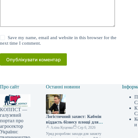
Save my name, email and website in this browser for the
next time I comment.
Опублікувати коментар
Про сайт
Останні новини
Інформ
П
С
К
КОППСТ —
С
галузевий
Логістичний захист: Кабмін
К
портал про
віддасть бізнесу площі для
и
агросектор
зберігання
Аліна Куценко
Сер 6, 2026
України:
Уряд розробляє заходи для захисту
тваринництво