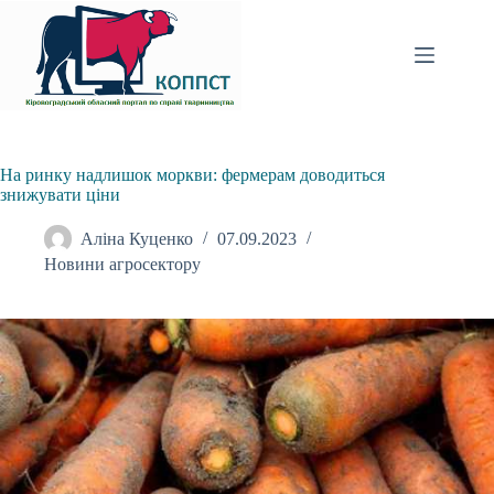
Перейти
до
вмісту
На ринку надлишок моркви: фермерам доводиться
знижувати ціни
Аліна Куценко
07.09.2023
Новини агросектору