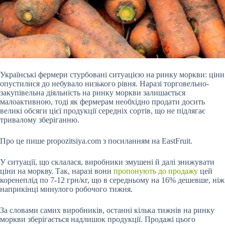
Українські фермери стурбовані ситуацією на ринку моркви: ціни
опустилися до небувало низького рівня. Наразі торговельно-
закупівельна діяльність на ринку моркви залишається
малоактивною, тоді як фермерам необхідно продати досить
великі обсяги цієї продукції середніх
сортів, що не підлягає
тривалому зберіганню.
Про це пише propozitsiya.com з посиланням на EastFruit.
У ситуації, що склалася, виробники змушені й далі знижувати
ціни на моркву. Так, наразі вони
пропонують до продажу
цей
коренеплід по 7-12 грн/кг, що в середньому на 16% дешевше, ніж
наприкінці минулого робочого тижня.
За словами самих виробників, останні кілька тижнів на ринку
моркви зберігається надлишок продукції. Продажі цього