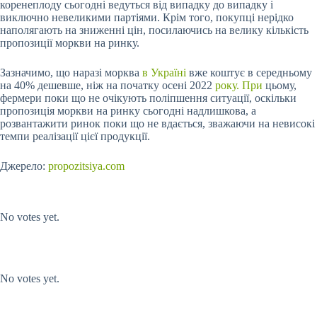
коренеплоду сьогодні ведуться від випадку до випадку і
виключно невеликими партіями. Крім того, покупці нерідко
наполягають на зниженні цін, посилаючись на велику кількість
пропозиції моркви на ринку.
Зазначимо, що наразі морква
в Україні
вже коштує в середньому
на 40% дешевше, ніж на початку осені 2022
року. При
цьому,
фермери поки що не очікують поліпшення ситуації, оскільки
пропозиція моркви на ринку сьогодні надлишкова, а
розвантажити ринок поки що не вдається, зважаючи на невисокі
темпи реалізації цієї продукції.
Джерело:
propozitsiya.com
Submit Rating
Rate this item:
No votes yet.
Submit Rating
Rate this item:
No votes yet.