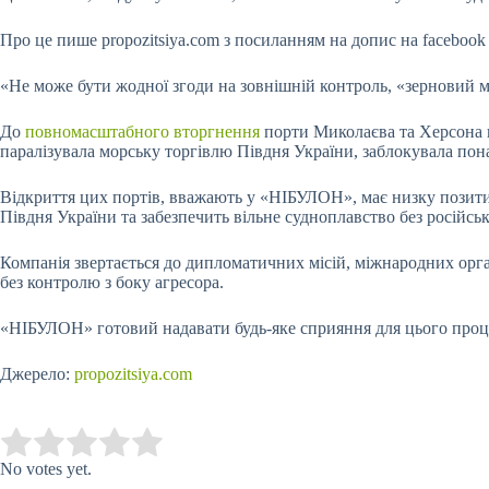
Про це пише propozitsiya.com з посиланням на допис на facebook 
«Не може бути жодної згоди на зовнішній контроль, «зерновий 
До
повномасштабного вторгнення
порти Миколаєва та Херсона ві
паралізувала морську торгівлю Півдня України, заблокувала пона
Відкриття цих портів, вважають у «НІБУЛОН», має низку позитив
Півдня України та забезпечить вільне судноплавство без російськ
Компанія звертається до дипломатичних місій, міжнародних орган
без контролю з боку агресора.
«НІБУЛОН» готовий надавати будь-яке сприяння для цього процес
Джерело:
propozitsiya.com
Submit Rating
Rate this item:
No votes yet.