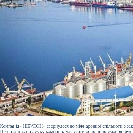
Компанія «НІБУЛОН» звернулася до міжнародної спільноти з зак
Це питання, на думку компанії, має стати основною умовою будь