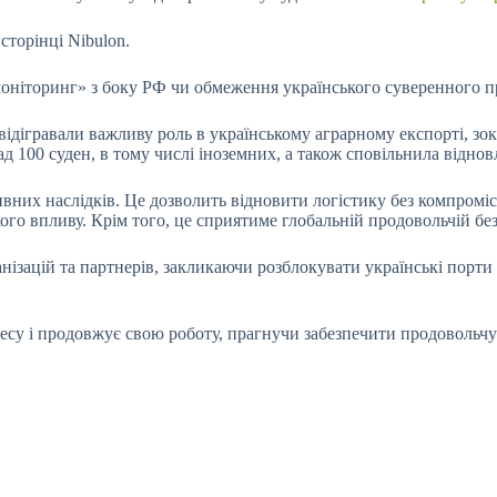
сторінці Nibulon.
моніторинг» з боку РФ чи обмеження українського
суверенного п
дігравали важливу роль в українському аграрному експорті, зокр
д 100 суден, в тому числі іноземних, а також сповільнила віднов
них наслідків. Це дозволить відновити логістику без компроміс
ого впливу. Крім того, це сприятиме глобальній продовольчій без
ізацій та партнерів, закликаючи розблокувати українські порти н
у і продовжує свою роботу, прагнучи забезпечити продовольчу бе