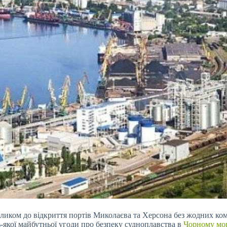
ликом до відкриття портів Миколаєва та Херсона без жодних ком
-якої майбутньої угоди про безпеку судноплавства в
Чорному мо