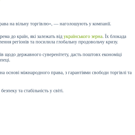
рава на вільну торгівлю», — наголошують у компанії.
ема до країн, які залежать від
українського зерна
. Їх блокада
лення регіонів та посилила глобальну продовольчу кризу.
ів щодо державного суверенітету, дасть поштовх економіці
пеці.
а основі міжнародного права, з гарантіями свободи торгівлі та
зпеку та стабільність у світі.