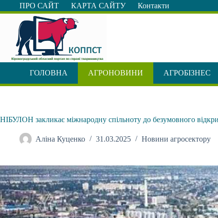
Перейти
ПРО САЙТ
КАРТА САЙТУ
Контакти
до
вмісту
ГОЛОВНА
АГРОНОВИНИ
АГРОБІЗНЕС
НІБУЛОН закликає міжнародну спільноту до безумовного відкри
Аліна Куценко
31.03.2025
Новини агросектору