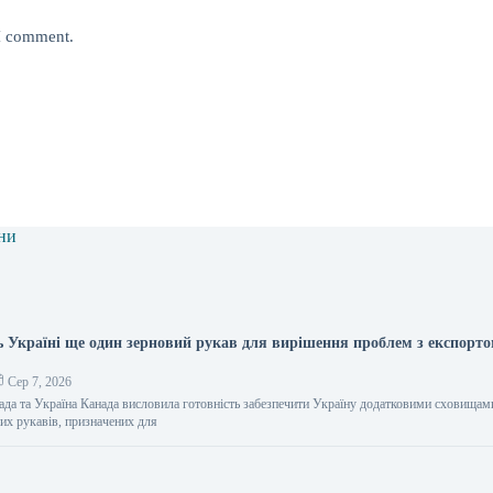
 I comment.
ни
ь Україні ще один зерновий рукав для вирішення проблем з експорт
Сер 7, 2026
нада та Україна Канада висловила готовність забезпечити Україну додатковими сховищам
них рукавів, призначених для