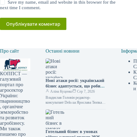
Save my name, email and website in this browser for the
next time I comment.
Опублікувати коментар
Про сайт
Останні новини
Інформ
П
С
К
КОППСТ —
С
галузевий
Нові атаки росії: український
К
портал про
бізнес адаптується, що робити
и
агросектор
далі
Аліна Куценко
Сер 7, 2026
України:
Владислав Головін редактор-
тваринництво
консультант Delo.ua Ярослава Тюпка
, органічне
кореспондент Російський обстріл
землеробство
знищив два логістичних комплекси
"Епіцентру" /
та розвиток
агробізнесу.
Ми також
Готельний бізнес в умовах
пишемо про