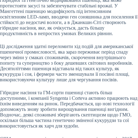
гібридної та генетично модифікованої пшениці, яка може
протистояти засусі та забезпечувати стабільні врожаї. У
Мангеттені пшеницю модифікують під інтенсивним
освітленням LED-ламп, вводячи ген соняшника для посилення її
стійкості до недостачі вологи, а в Джанкшн-Сіті створюють
гібридне насіння, яке, як очікується, дасть більшу
продуктивність в непростих умовах Великих рівнин.
Ці дослідження здатні переломити хід подій для американської
пшеничної промисловості, яка зараз переживає період спаду
через зміни у смаках споживачів, скорочення внутрішнього
попиту та суперництво з боку дешевших світових виробників.
Десятиліттями пшениця відставала від таких культур, як
кукурудза і соя, і фермери часто зменшували її посівні площі,
використовуючи культуру лише для чергування посівів.
Гібридне насіння та ГМ-сорти пшениці стають більш
доступними, і компанії Syngenta і Corteva активно працюють над
їхнім виведенням на ринок. Передбачається, що нові технології
допоможуть знову зробити вирощування пшениці вигідним.
Водночас, деякі споживачі зберігають скептицизм щодо ГМО,
оскільки більша частина генетично зміненої кукурудзи та сої
використовується як харч для худоби.