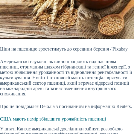
Ціни на пшеницю зростатимуть до середини березня / Pixabay
Американські науковці активно працюють над насінням
пшениці, отриманим шляхом гібридизації та генної
інженерії, з
метою збільшення урожайності та відновлення рентабельності її
культивування. Новітні технології мають потенціал врятувати
американський сектор пшениці, який втрачає лідерські позиції
на міжнародній арені та зазнає зменшення внутрішнього
споживання.
Про це повідомляє Delo.ua з посиланням на інформацію Reuters.
США мають намір збільшити урожайність пшениці
У штаті Канзас американські дослідники зайняті розробкою