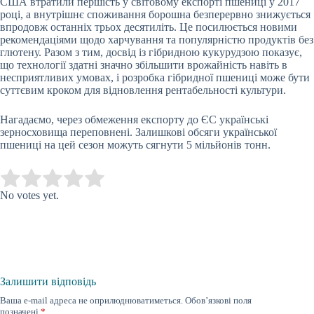
США втратили першість у світовому експорті пшениці у 2017
році, а внутрішнє споживання борошна безперервно знижується
впродовж останніх трьох десятиліть. Це посилюється новими
рекомендаціями щодо харчування та популярністю продуктів без
глютену. Разом з тим, досвід із гібридною кукурудзою показує,
що технології здатні значно збільшити врожайність навіть в
несприятливих умовах, і розробка гібридної пшениці може бути
суттєвим кроком для відновлення рентабельності культури.
Нагадаємо, через обмеження експорту до ЄС українські
зерносховища переповнені. Залишкові обсяги української
пшениці на цей сезон можуть сягнути 5 мільйонів тонн.
Submit Rating
Rate this item:
No votes yet.
Залишити відповідь
Ваша e-mail адреса не оприлюднюватиметься.
Обов’язкові поля
позначені
*