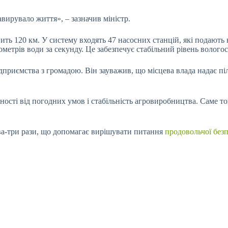
вирувало життя», – зазначив міністр.
ить 120 км. У систему входять 47 насосних станцій, які подають
убометрів води за секунду. Це забезпечує стабільний рівень волог
дприємства з громадою. Він зауважив, що місцева влада надає піл
ості від погодних умов і стабільність агровиробництва. Саме то
ва-три рази, що допомагає вирішувати питання
продовольчої без