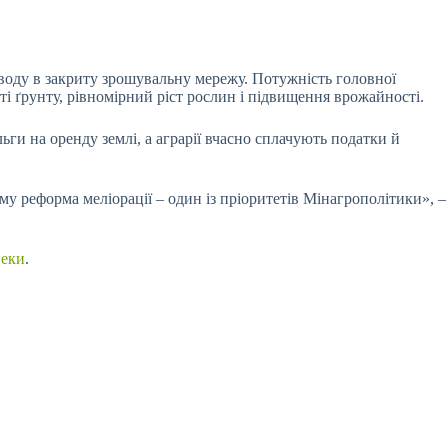
 воду в закриту зрошувальну
мережу. Потужність головної
ості ґрунту, рівномірний ріст рослин і підвищення врожайності.
ьги на оренду землі, а аграрії вчасно сплачують податки й
му реформа меліорації – один із пріоритетів Мінагрополітики», –
пеки
.