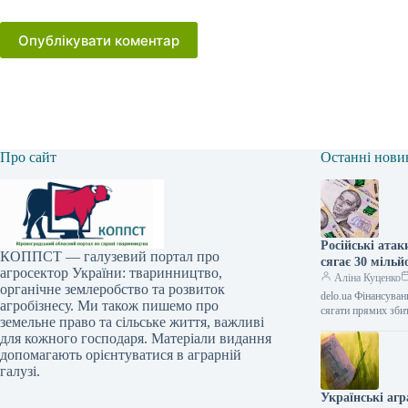
Опублікувати коментар
Про сайт
Останні нови
Російські атак
КОППСТ — галузевий портал про
сягає 30 міль
агросектор України: тваринництво,
Аліна Куценко
органічне землеробство та розвиток
delo.ua Фінансува
агробізнесу. Ми також пишемо про
сягати прямих зби
земельне право та сільське життя, важливі
для кожного господаря. Матеріали видання
допомагають орієнтуватися в аграрній
галузі.
Українські аг