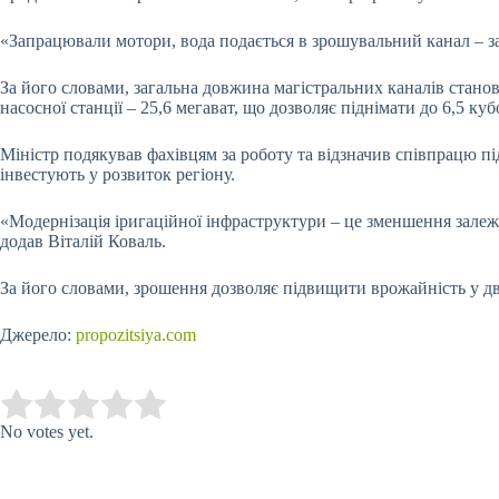
«Запрацювали мотори, вода подається в зрошувальний канал – за
За його словами, загальна довжина магістральних каналів станов
насосної станції – 25,6 мегават, що дозволяє піднімати до 6,5 к
Міністр подякував фахівцям за роботу та відзначив співпрацю пі
інвестують у розвиток регіону.
«Модернізація іригаційної інфраструктури – це зменшення залежн
додав Віталій Коваль.
За його словами, зрошення дозволяє підвищити врожайність у д
Джерело:
propozitsiya.com
Submit Rating
Rate this item:
No votes yet.