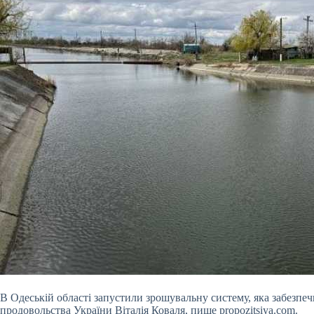
В Одеській області запустили зрошувальну систему, яка забезпеч
продовольства України Віталія Коваля, пише propozitsiya.com.