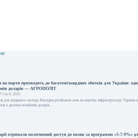
ни
и на порти призводять до багатомільярдних збитків для України: оди
йонів доларів — АГРОПОЛІТ
Сер 8, 2026
ння для аграрного сектору Наслідки російських атак на портову інфраструктуру України
тків у десятки мільйонів доларів.…
рарії отримали полегшений доступ до позик за програмою «5-7-9%» д