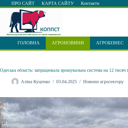
Перейти
ПРО САЙТ
КАРТА САЙТУ
Контакти
до
вмісту
ГОЛОВНА
АГРОНОВИНИ
АГРОБІЗНЕС
Одеська область: запрацювала зрошувальна система на 12 тисяч 
Аліна Куценко
03.04.2025
Новини агросектору