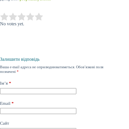
Submit Rating
Rate this item:
No votes yet.
Залишити відповідь
Ваша e-mail адреса не оприлюднюватиметься.
Обов’язкові поля
позначені
*
Ім’я
*
Email
*
Сайт