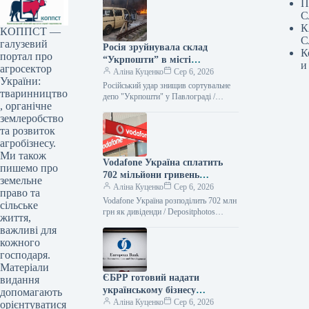
П
С
К
КОППСТ —
С
галузевий
Росія зруйнувала склад
К
портал про
“Укрпошти” в місті
и
агросектор
Павлоград: є жертви та
Аліна Куценко
Сер 6, 2026
України:
постраждалий
Російський удар знищив сортувальне
тваринництво
депо "Укрпошти" у Павлограді /
, органічне
Укрпошта Російські війська здійснили
землеробство
атаку на Павлоград, що на
Дніпропетровщині, зруйнувавши
та розвиток
агробізнесу.
Ми також
Vodafone Україна сплатить
пишемо про
702 мільйони гривень
земельне
дивідендів — Delo.ua
Аліна Куценко
Сер 6, 2026
право та
Vodafone Україна розподілить 702 млн
сільське
грн як дивіденди / Depositphotos
життя,
Компанія ВФ Україна, що оперує під
важливі для
брендом Vodafone Україна, має…
кожного
господаря.
Матеріали
ЄБРР готовий надати
видання
українському бізнесу
допомагають
фінансування обсягом 300
Аліна Куценко
Сер 6, 2026
орієнтуватися