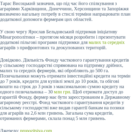
Тарас Висоцький зазначив, що під час його спілкування з
аграріями Харківщини, Донеччини, Херсонщини та Запоріжжя
визначено нагальну потребу в стислі терміни напрацювати план
додаткової допомоги фермерам цих областей.
У свою чергу Ярослав Бельдовський підтримав ініціативу
Мінагрополітики – протягом місяця розробити і презентувати
додаткові пільгові програми підтримки для
малих та середніх
аграріїв з прифронтових та деокупованих територій.
Довідково. Діяльність Фонду часткового гарантування кредитів
у сільському господарстві спрямована на підтримку дрібних,
малих та середніх фермерів, які обробляють до 500 га.
Позичальники можуть отримати інвестиційні кредити на термін
до 7 років, кредити для купівлі землі до 10 років, та обігові
кошти на строк до 3 років з максимальною сумою кредиту на
одного позичальника – 30
млн грн
. Щоб отримати доступ до
гарантій Фонду, фермер має бути зареєстрованим в Державному
аграрному реєстрі. Фонд часткового гарантування кредитів у
сільському господарстві вже видав гарантії банкам на позики
для аграріїв на 2,6 млн гривень. Загальна сума кредитів,
отриманих фермерами, склала понад 5 млн гривень.
Джерело:
propozitsiya.com