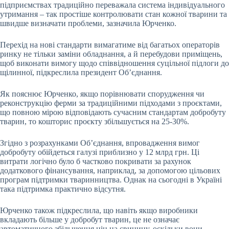
підприємствах традиційно переважала система індивідуального
утримання – так простіше контролювати стан кожної тварини та
швидше визначати проблеми, зазначила Юрченко.
Перехід на нові стандарти вимагатиме від багатьох операторів
ринку не тільки заміни обладнання, а й перебудови приміщень,
щоб виконати вимогу щодо співвідношення суцільної підлоги до
щілинної, підкреслила президент Об’єднання.
Як пояснює Юрченко, якщо порівнювати спорудження чи
реконструкцію ферми за традиційними підходами з проєктами,
що повною мірою відповідають сучасним стандартам добробуту
тварин, то кошторис проєкту збільшується на 25-30%.
Згідно з розрахунками Об’єднання, впровадження вимог
добробуту обійдеться галузі приблизно у 12 млрд грн. Ці
витрати логічно було б частково покривати за рахунок
додаткового фінансування, наприклад, за допомогою цільових
програм підтримки тваринництва. Однак на сьогодні в Україні
така підтримка практично відсутня.
Юрченко також підкреслила, що навіть якщо виробники
вкладають більше у добробут тварин, це не означає
автоматичного збільшення цін на свинину, оскільки вони