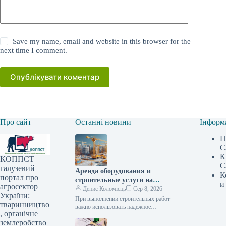
Save my name, email and website in this browser for the
next time I comment.
Опублікувати коментар
Про сайт
Останні новини
Інформ
П
С
К
КОППСТ —
С
галузевий
Аренда оборудования и
К
портал про
строительные услуги на
и
агросектор
Lunbix
Денис Коломієць
Сер 8, 2026
України:
При выполнении строительных работ
тваринництво
важно использовать надежное
, органічне
оборудование и сотрудничать с
землеробство
опытными специалистами. Именно