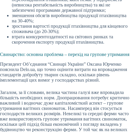
(невисока рентабельність виробництва) та які не
забезпечені програмами державної підтримки;
зменшення обсягів виробництва продукції птахівництва
на 30-40%;
зростання вартості продукції птахівництва для кінцевого
споживача (до 20-30%);
втрата конкурентоздатності на світових ринках та
скорочення експорту продукції птахівництва.
Свинарство: основна проблема – перехід на групове утримання
Президент Об’єднання “Свинарі України” Оксана Юрченко
пояснила Delo.ua, що точно оцінити витрати на впровадження
стандартів добробуту тварин складно, оскільки рівень
імплементації цих вимог у господарствах різний.
Загалом, за її словами, велика частина галузі вже впровадила
більшість необхідних норм. Доопрацювання потребує критично
важливий і водночас дуже капіталомісткий аспект – групове
утримання вагітних свиноматок. Насамперед він стосується
господарств великих розмірів. Невеликі та середні ферми часто
вже використовують групове утримання вагітних свиноматок,
оскільки цей підхід більш економічний з погляду вкладень у
будівництво чи реконструкцію ферми. У той час як на великих