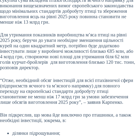
сукупна сума вкладень птахогосподарств яєчного напрямку для
виконання вищезазначених вимог європейського законодавства
щодо мінімальних стандартів добробуту птиці та збереження
виготовлення яєць на рівні 2025 року повинна становити не
менше ніж 13 млрд грн.
Для утримання показників виробництва м’яса птиці на рівні
2025 року, беручи до уваги необхідне зменшення щільності
курей на один квадратний метр, потрібно буде додатково
інвестувати лише у виробничі можливості близько €85 млн, або
4 млрд грн, створюючи нові площі для утримання біля 62 млн
голів курчат-бройлерів для виготовлення близько 120 тис. тонн,
розповів директор.
“Отже, необхідний обсяг інвестицій для всієї птахівничої сфери
(підприємств яєчного та м’ясного напрямку) для повного
переходу на європейські стандарти добробуту птиці
становитиме не менш ніж 17 млрд грн за умови забезпечення
лише обсягів виготовлення 2025 року”, – заявив Карпенко.
Він підкреслив, що мова йде виключно про пташники, а також
необхідні інвестиції, зокрема, в:
ділянки підрощування;