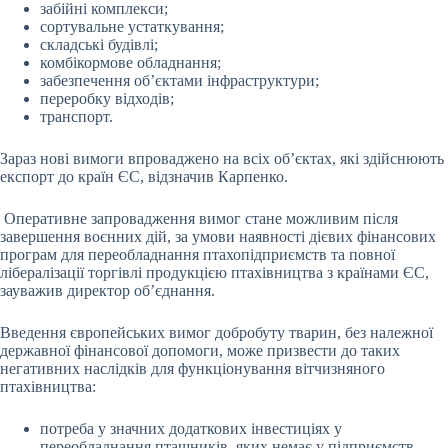
забійні комплекси;
сортувальне устаткування;
складські будівлі;
комбікормове обладнання;
забезпечення об’єктами інфраструктури;
переробку відходів;
транспорт.
Зараз нові вимоги впроваджено на всіх об’єктах, які здійснюють
експорт до країн ЄС, відзначив Карпенко.
Оперативне запровадження вимог стане можливим після
завершення воєнних дій, за умови наявності дієвих фінансових
програм для переобладнання птахопідприємств та повної
лібералізації торгівлі продукцією птахівництва з країнами ЄС,
зауважив директор об’єднання.
Введення європейських вимог добробуту тварин, без належної
державної фінансової допомоги, може призвести до таких
негативних наслідків для функціонування вітчизняного
птахівництва:
потреба у значних додаткових інвестиціях у
переобладнання пташників, яких немає у підприємств