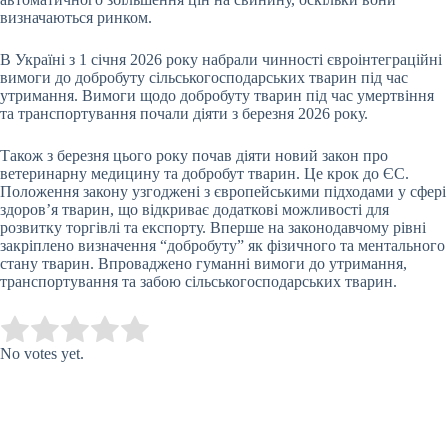
визначаються ринком.
В Україні з 1 січня 2026 року набрали чинності євроінтеграційні
вимоги до добробуту сільськогосподарських тварин під час
утримання. Вимоги щодо добробуту тварин під час умертвіння
та транспортування почали діяти з березня 2026 року.
Також з березня цього року почав діяти новий закон про
ветеринарну медицину та добробут тварин.
Це крок до ЄС.
Положення закону узгоджені з європейськими підходами у сфері
здоров’я тварин, що відкриває додаткові можливості для
розвитку торгівлі та експорту. Вперше на законодавчому рівні
закріплено визначення “добробуту” як фізичного та ментального
стану тварин.
Впроваджено гуманні вимоги до утримання,
транспортування та забою сільськогосподарських тварин.
Submit Rating
Rate this item:
No votes yet.