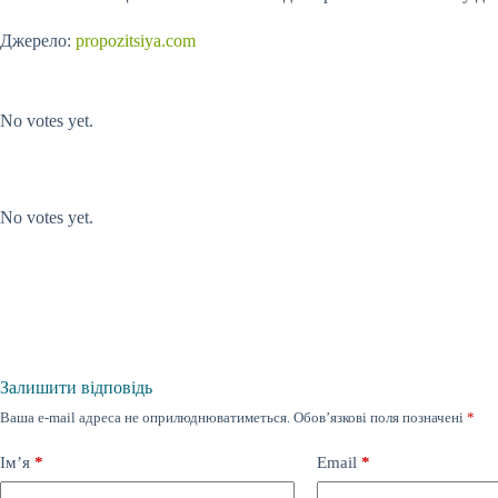
Джерело:
propozitsiya.com
Submit Rating
Rate this item:
No votes yet.
Submit Rating
Rate this item:
No votes yet.
Залишити відповідь
Ваша e-mail адреса не оприлюднюватиметься.
Обов’язкові поля позначені
*
Ім’я
*
Email
*