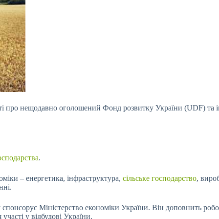
і про нещодавно оголошений Фонд розвитку України (UDF) та інве
господарства
.
оміки – енергетика, інфраструктура,
сільське господарство
, виро
нні.
у спонсорує Міністерство економіки України. Він доповнить роб
участі у відбудові України.