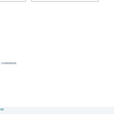
 I comment.
ни