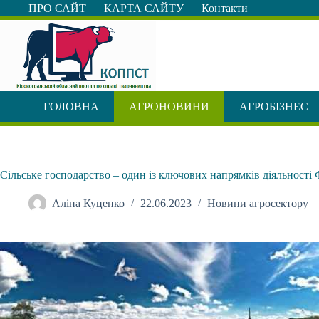
Перейти
ПРО САЙТ
КАРТА САЙТУ
Контакти
до
вмісту
ГОЛОВНА
АГРОНОВИНИ
АГРОБІЗНЕС
Сільське господарство – один із ключових напрямків діяльності
Аліна Куценко
22.06.2023
Новини агросектору