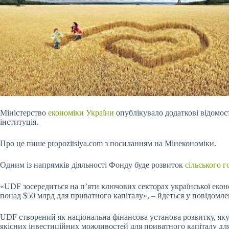
Міністерство
економіки України
опублікувало додаткові відомост
інституція.
Про це пише propozitsiya.com з посиланням на Мінекономіки.
Одним із напрямків
діяльності Фонду буде розвиток
сільського 
«UDF зосередиться на п’яти ключових секторах української екон
понад $50 млрд для приватного капіталу», – йдеться у повідомле
UDF створений як національна фінансова установа розвитку, як
якісних інвестиційних можливостей для приватного капіталу для 