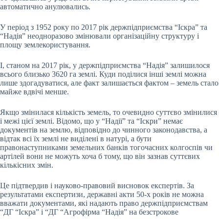
автоматично анулювались.
У період з 1952 року по 2017 рік держпідприємства “Іскра” та
“Надія” неодноразово змінювали організаційну структуру і
площу землекористування.
І, станом на 2017 рік, у держпідприємства “Надія” залишилося
всього близько 3620 га землі. Куди поділися інші землі можна
лише здогадуватися, але факт залишається фактом – земель стало
майже вдвічі менше.
Якщо змінилася кількість земель, то очевидно суттєво змінилися
і межі цієї землі. Відомо, що у “Надії” та “Іскри” немає
документів на землю, відповідно до чинного законодавства, а
відтак всі їх землі не виділені в натурі, а бути
правонаступниками земельних банків тогочасних колгоспів чи
артілей вони не можуть хоча б тому, що він зазнав суттєвих
кількісних змін.
Це підтвердив і науково-правовий висновок експертів. За
результатами експертизи, державні акти 50-х років не можна
вважати документами, які надають право держпідприємствам
“ДГ “Іскра” і “ДГ “Агрофірма “Надія” на безстрокове