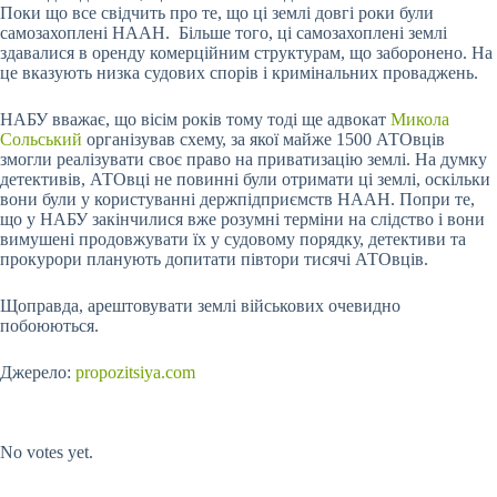
Поки що все свідчить про те, що ці землі довгі роки були
самозахоплені НААН. Більше того, ці самозахоплені землі
здавалися в оренду комерційним структурам, що заборонено. На
це вказують низка судових спорів і кримінальних проваджень.
НАБУ вважає, що вісім років тому тоді ще адвокат
Микола
Сольський
організував схему, за якої майже 1500 АТОвців
змогли реалізувати своє право на приватизацію землі. На думку
детективів, АТОвці не повинні були отримати ці землі, оскільки
вони були у користуванні держпідприємств НААН. Попри те,
що у НАБУ закінчилися вже розумні терміни на слідство і вони
вимушені продовжувати їх у судовому порядку, детективи та
прокурори планують допитати півтори тисячі АТОвців.
Щоправда, арештовувати землі військових очевидно
побоюються.
Джерело:
propozitsiya.com
Submit Rating
Rate this item:
No votes yet.