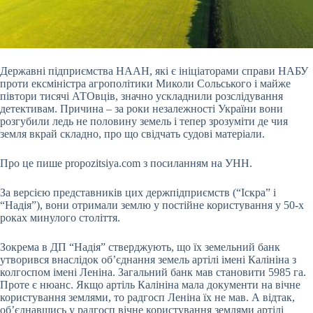
Державні підприємства НААН, які є ініціаторами справи НАБУ
проти ексміністра агрополітики Миколи Сольського і майже
півтори тисячі АТОвців, значно ускладнили розслідування
детективам. Причина – за роки незалежності України вони
розгубили ледь не половину земель і тепер зрозуміти де чия
земля вкрай складно, про що свідчать судові матеріали.
Про це пише propozitsiya.com з посиланням на УНН.
За версією представників цих держпідприємств (“Іскра” і
“Надія”), вони отримали землю у постійне
користування у 50-х
роках минулого століття.
Зокрема в ДП “Надія” стверджують, що їх земельний банк
утворився внаслідок об’єднання земель артілі імені Калініна з
колгоспом імені Леніна. Загальний банк мав становити 5985 га.
Проте є нюанс. Якщо артіль Калініна мала документи на вічне
користування землями, то радгосп Леніна їх не мав. А відтак,
обʼєднавшись у радгосп вічне користування землями артілі