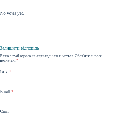
Submit Rating
Rate this item:
No votes yet.
Залишити відповідь
Ваша e-mail адреса не оприлюднюватиметься.
Обов’язкові поля
позначені
*
Ім’я
*
Email
*
Сайт