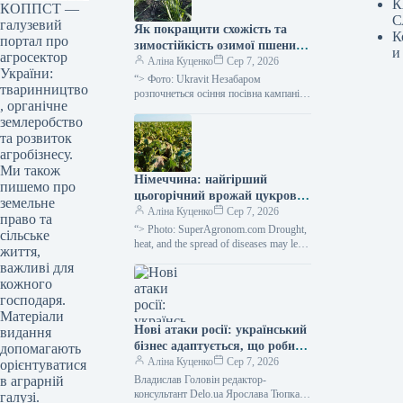
К
КОППСТ —
С
галузевий
Як покращити схожість та
К
портал про
зимостійкість озимої пшениці,
и
агросектор
роз’яснили в Ukravit —
Аліна Куценко
Сер 7, 2026
України:
SuperAgronom.com
“> Фото: Ukravit Незабаром
тваринництво
розпочнеться осіння посівна кампанія
, органічне
для зернових культур озимих. Тому,
землеробство
паралельно з традиційним
підживленням, спеціалісти компанії
та розвиток
Ukravit
агробізнесу.
Ми також
Німеччина: найгірший
пишемо про
цьогорічний врожай цукрових
земельне
буряків — SuperAgronom.com
Аліна Куценко
Сер 7, 2026
право та
“> Photo: SuperAgronom.com Drought,
сільське
heat, and the spread of diseases may lead
життя,
to the poorest sugar beet harvest in
важливі для
Southern…
кожного
господаря.
Матеріали
Нові атаки росії: український
видання
бізнес адаптується, що робити
допомагають
далі
Аліна Куценко
Сер 7, 2026
орієнтуватися
Владислав Головін редактор-
в аграрній
консультант Delo.ua Ярослава Тюпка
галузі.