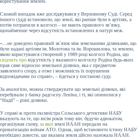
користування землею.
Схожий випадок вже досліджувався у Верховному Суді. Серед
іншого судді встановили, що землі, які раніше були в артілях, а
потім потрапили в колгосп – не мають правового зв’язку,
щонайменше через відсутність встановлених в натурі меж.
«…не доведено правовий зв`язок між земельними ділянками, що
були надані артілям ім. Молотова та ім. Ворошилова, та землею,
якою користувався створений у 1989 році колгосп Родіна, що
свідчить про
відсутність у вказаного колгоспу Родіна будь-яких
прав саме відносно земельної ділянки, яка є предметом
заявленого спору, а отже і можливість їх порушення
відповідачами по справі», – йдеться у постанові суду.
За аналогією, можна стверджувати що земельні ділянки, які
перебували у банку радгоспу Леніна, і ті, які опинилися у
“Надії” – різні ділянки.
У справі ж проти ексмністра Сольського детективи НАБУ
вказують на те, що вісім років тому він, будучи адвокатом,
організував схему,
за якої
землі НААН передали на
приватизацію воїнам АТО. Однак, щоб встановити істину НАБУ
необхідно довести, що вказана земля дійсно належала НААН.