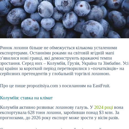
Ринок лохини більше не обмежується кількома усталеними
експортерами. Останніми роками на світовій ягідній мапі
з’явилися нові гравці, які демонструють вражаючі темпи
зростання. Серед них – Колумбія, Грузія, Україна та Зімбабве. Усі
ці країни за короткий період перетворилися з «початківців» на
серйозних претендентів у глобальній торгівлі лохиною.
Про це пише propozitsiya.com з посиланням на EastFruit.
Колумбія: ставка на клімат
Колумбія активно розвиває лохинову галузь. У
2024 році
вона
експортувала 628 тонн лохини, заробивши понад $3 млн. За
прогнозами, до 2026 року експорт може зрости у вісім разів.