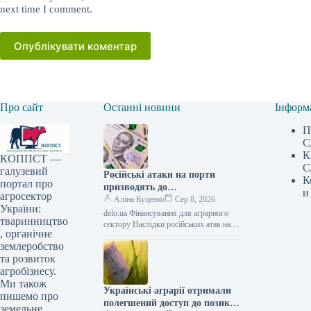
next time I comment.
Опублікувати коментар
Про сайт
Останні новини
Інформ
П
С
К
КОППСТ —
С
галузевий
Російські атаки на порти
К
портал про
призводять до
и
агросектор
багатомільярдних збитків для
Аліна Куценко
Сер 8, 2026
України:
України: один удар сягає 30
delo.ua Фінансування для аграрного
тваринництво
мільйонів доларів —
сектору Наслідки російських атак на
, органічне
портову інфраструктуру України
АГРОПОЛІТ
землеробство
можуть сягати прямих збитків у
десятки мільйонів доларів.…
та розвиток
агробізнесу.
Ми також
Українські аграрії отримали
пишемо про
полегшений доступ до позик
земельне