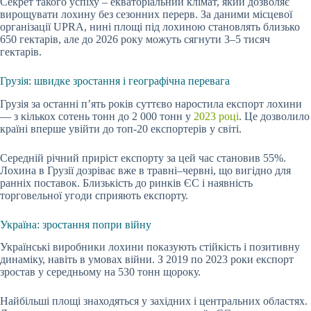
Секрет такого успіху – екваторіальний клімат, який дозволяє
вирощувати лохину без сезонних перерв. За даними місцевої
організації UPRA, нині площі під лохиною становлять близько
650 гектарів, але до 2026 року можуть сягнути 3–5 тисяч
гектарів.
Грузія: швидке зростання і географічна перевага
Грузія за останні п’ять років суттєво наростила експорт лохини
— з кількох сотень тонн до 2 000 тонн у
2023 році
. Це дозволило
країні вперше увійти до топ-20 експортерів у світі.
Середній річний приріст експорту за цей час становив 55%.
Лохина в Грузії дозріває вже в травні–червні, що вигідно для
ранніх поставок. Близькість до ринків ЄС і наявність
торговельної угоди сприяють експорту.
Україна: зростання попри війну
Українські виробники лохини показують стійкість і позитивну
динаміку, навіть в умовах війни. З 2019 по 2023 роки експорт
зростав у середньому на 530 тонн щороку.
Найбільші площі знаходяться у західних і центральних областях.