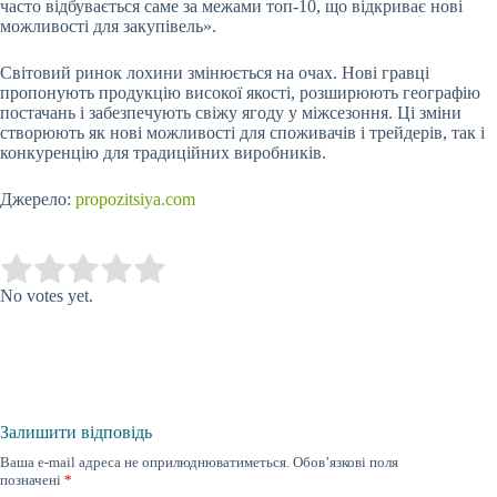
часто відбувається саме за межами топ-10, що відкриває нові
можливості для закупівель».
Світовий ринок лохини змінюється на очах. Нові гравці
пропонують продукцію високої якості, розширюють географію
постачань і забезпечують свіжу ягоду у міжсезоння. Ці зміни
створюють як нові можливості для споживачів і трейдерів, так і
конкуренцію для традиційних виробників.
Джерело:
propozitsiya.com
Submit Rating
Rate this item:
No votes yet.
Залишити відповідь
Ваша e-mail адреса не оприлюднюватиметься.
Обов’язкові поля
позначені
*