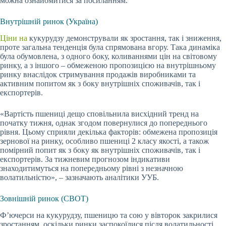
можна ознайомитися за посиланням.
Внутрішній ринок (Україна)
Ціни на
кукурудзу демонстрували як зростання, так і
зниження,
проте загальна тенденція була спрямована вгору. Така динаміка
була обумовлена, з одного боку, коливаннями цін на світовому
ринку, а з іншого – обмеженою пропозицією на внутрішньому
ринку внаслідок стримування продажів виробниками та
активним попитом як з боку внутрішніх споживачів, так і
експортерів.
«Вартість пшениці дещо сповільнила висхідний тренд на
початку тижня, однак згодом повернулися до попереднього
рівня. Цьому сприяли декілька факторів: обмежена пропозиція
зернової на ринку, особливо пшениці 2 класу якості, а також
помірний попит як з боку як внутрішніх споживачів, так і
експортерів. За тижневим прогнозом індикативи
знаходитимуться на попередньому рівні з незначною
волатильністю», – зазначають аналітики УУБ.
Зовнішній ринок (СВОТ)
Ф’ючерси на кукурудзу, пшеницю та сою у вівторок закрилися
зростанням, оскільки ринки заспокоїлися після волатильності,