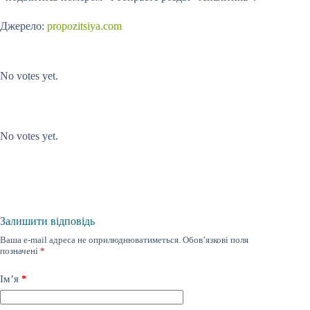
Джерело:
propozitsiya.com
Submit Rating
Rate this item:
No votes yet.
Submit Rating
Rate this item:
No votes yet.
Залишити відповідь
Ваша e-mail адреса не оприлюднюватиметься.
Обов’язкові поля
позначені
*
Ім’я
*