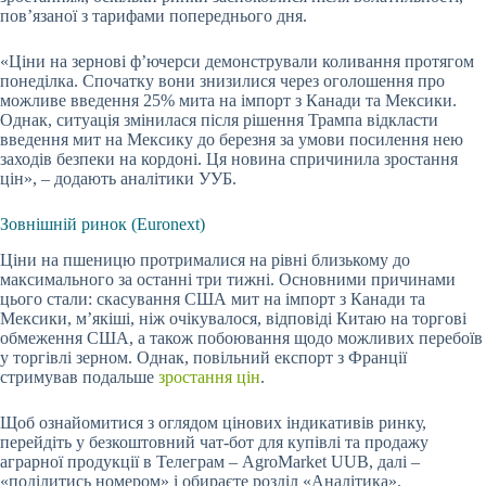
пов’язаної з тарифами попереднього дня.
«Ціни на зернові ф’ючерси демонстрували коливання протягом
понеділка. Спочатку вони знизилися через оголошення про
можливе введення 25% мита на імпорт з Канади та Мексики.
Однак, ситуація змінилася після рішення Трампа відкласти
введення мит на Мексику до березня за умови посилення нею
заходів безпеки на кордоні. Ця новина спричинила зростання
цін», – додають аналітики УУБ.
Зовнішній ринок (Euronext)
Ціни на пшеницю протрималися на рівні близькому до
максимального за останні три тижні. Основними причинами
цього стали: скасування США мит на імпорт з Канади та
Мексики, м’якіші, ніж очікувалося, відповіді Китаю на торгові
обмеження США, а також побоювання щодо можливих перебоїв
у торгівлі зерном. Однак, повільний експорт з Франції
стримував подальше
зростання цін
.
Щоб ознайомитися з оглядом цінових індикативів ринку,
перейдіть у безкоштовний чат-бот для купівлі та продажу
аграрної продукції в Телеграм – AgroMarket UUB, далі –
«поділитись номером» і обираєте розділ «Аналітика».