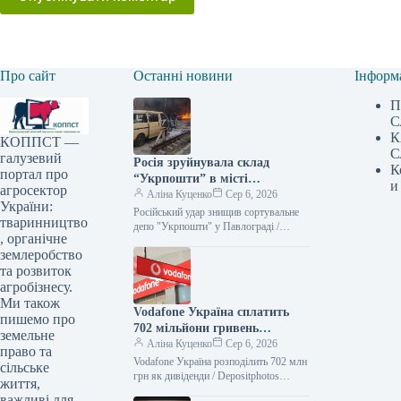
Про сайт
Останні новини
Інформ
П
С
К
КОППСТ —
С
галузевий
Росія зруйнувала склад
К
портал про
“Укрпошти” в місті
и
агросектор
Павлоград: є жертви та
Аліна Куценко
Сер 6, 2026
України:
постраждалий
Російський удар знищив сортувальне
тваринництво
депо "Укрпошти" у Павлограді /
, органічне
Укрпошта Російські війська здійснили
землеробство
атаку на Павлоград, що на
Дніпропетровщині, зруйнувавши
та розвиток
агробізнесу.
Ми також
Vodafone Україна сплатить
пишемо про
702 мільйони гривень
земельне
дивідендів — Delo.ua
Аліна Куценко
Сер 6, 2026
право та
Vodafone Україна розподілить 702 млн
сільське
грн як дивіденди / Depositphotos
життя,
Компанія ВФ Україна, що оперує під
важливі для