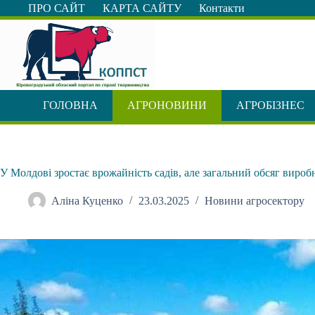
Перейти
ПРО САЙТ
КАРТА САЙТУ
Контакти
до
вмісту
ГОЛОВНА
АГРОНОВИНИ
АГРОБІЗНЕС
У Молдові зростає врожайність садів, але загальний обсяг вироб
Аліна Куценко
23.03.2025
Новини агросектору