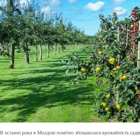
В останні роки в Молдові помітно збільшилася врожайність садів.