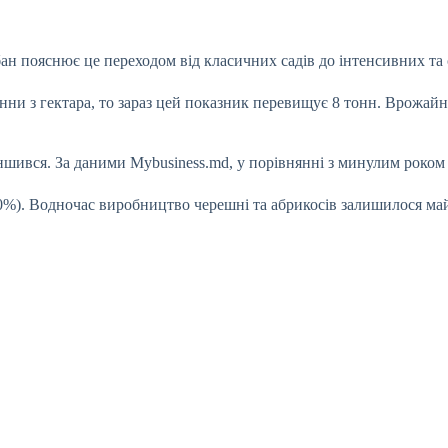
н пояснює це переходом від класичних садів до інтенсивних та
нни з гектара, то
зараз цей показник перевищує 8 тонн. Врожайні
шився. За даними Mybusiness.md, у порівнянні з минулим роком 
50%). Водночас виробництво черешні та абрикосів залишилося ма