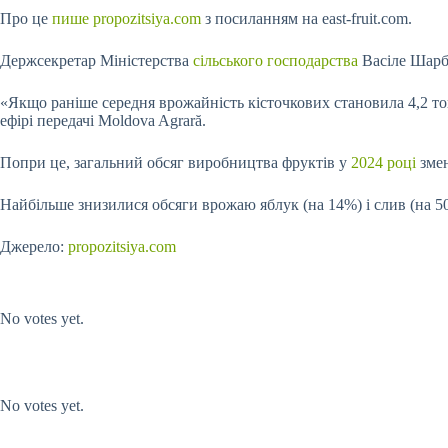
Про це
пише propozitsiya.com
з посиланням на east-fruit.com.
Держсекретар Міністерства
сільського господарства
Васіле Шарба
«Якщо раніше середня врожайність кісточкових становила 4,2 то
ефірі передачі Moldova Agrară.
Попри це, загальний обсяг виробництва фруктів у
2024 році
змен
Найбільше знизилися обсяги врожаю яблук (на 14%) і слив (на 
Джерело:
propozitsiya.com
Submit Rating
Rate this item:
No votes yet.
Submit Rating
Rate this item:
No votes yet.