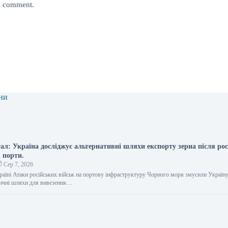
 I comment.
ни
ал: Україна досліджує альтернативні шляхи експорту зерна після ро
і порти.
Сер 7, 2026
країні Атаки російських військ на портову інфраструктуру Чорного моря змусили Україн
тичні шляхи для вивезення…