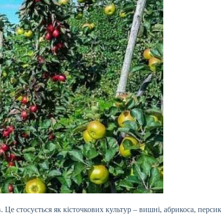
 Це стосується як кісточкових культур – вишні, абрикоса, персика