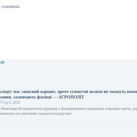
 I comment.
ни
кспорт має запасний варіант, проте сухопутні шляхи не зможуть ком
езення, зазначають фахівці — АГРОПОЛІТ
Сер 6, 2026
орт Констанца Незважаючи на труднощі у функціонуванні українських морських портів, де
 шляхами для вивезення сільськогосподарської