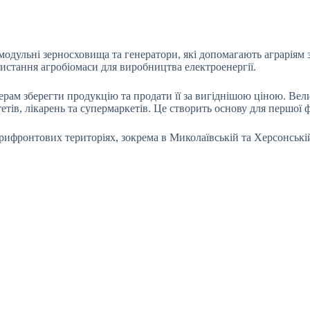
модульні зерносховища та генератори, які допомагають аграріям 
ристання агробіомаси для виробництва електроенергії.
ам зберегти продукцію та продати її за вигіднішою ціною. Вели
тетів, лікарень та супермаркетів. Це створить основу для першої
ифронтових територіях, зокрема в Миколаївській та Херсонській 