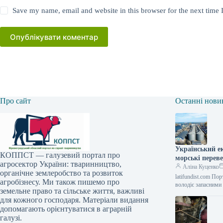
Save my name, email and website in this browser for the next time
Опублікувати коментар
Про сайт
Останні нови
Український е
КОППСТ — галузевий портал про
морські перев
агросектор України: тваринництво,
Аліна Куценко
органічне землеробство та розвиток
latifundist.com П
агробізнесу. Ми також пишемо про
володіє запасними
земельне право та сільське життя, важливі
для кожного господаря. Матеріали видання
допомагають орієнтуватися в аграрній
галузі.