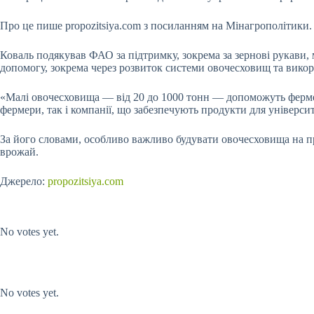
Про це пише propozitsiya.com з посиланням на Мінагрополітики.
Коваль подякував ФАО за підтримку, зокрема за зернові рукави, 
допомогу,
зокрема через розвиток системи овочесховищ та вико
«Малі овочесховища — від 20 до 1000 тонн — допоможуть фермер
фермери, так і компанії, що забезпечують продукти для універси
За його словами, особливо важливо будувати овочесховища на пр
врожай.
Джерело:
propozitsiya.com
Submit Rating
Rate this item:
No votes yet.
Submit Rating
Rate this item:
No votes yet.