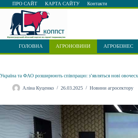
Перейти
ПРО САЙТ
КАРТА САЙТУ
Контакти
до
вмісту
ГОЛОВНА
АГРОНОВИНИ
АГРОБІЗНЕС
Україна та ФАО розширюють співпрацю: з’являться нові овочес
Аліна Куценко
26.03.2025
Новини агросектору