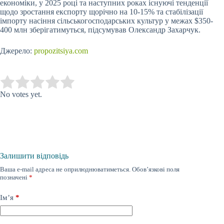
економіки, у 2025 році та наступних роках існуючі тенденції
щодо зростання експорту щорічно на 10-15% та стабілізації
імпорту насіння сільськогосподарських культур у межах $350-
400 млн зберігатимуться, підсумував Олександр Захарчук.
Джерело:
propozitsiya.com
Submit Rating
Rate this item:
No votes yet.
Залишити відповідь
Ваша e-mail адреса не оприлюднюватиметься.
Обов’язкові поля
позначені
*
Ім’я
*