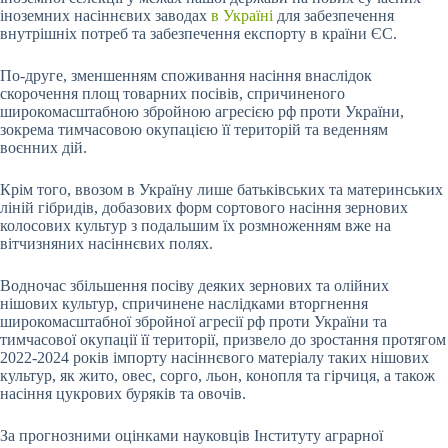
іноземних насіннєвих заводах
в Україні
для забезпечення
внутрішніх потреб та забезпечення експорту в країни ЄС.
По-друге, зменшенням споживання насіння внаслідок
скорочення площ товарних посівів, спричиненого
широкомасштабною збройною агресією рф проти України,
зокрема тимчасовою окупацією її територій та веденням
воєнних дій.
Крім того, ввозом в Україну лише батьківських та материнських
ліній гібридів, добазових форм сортового насіння зернових
колосових культур з подальшим їх розмноженням вже на
вітчизняних насіннєвих полях.
Водночас збільшення посіву деяких зернових та олійних
нішових культур, спричинене наслідками вторгнення
широкомасштабної збройної агресії рф проти України та
тимчасової окупації її території, призвело до зростання протягом
2022-2024 років імпорту насіннєвого матеріалу таких нішових
культур, як жито, овес, сорго, льон, конопля та гірчиця, а також
насіння цукрових буряків та овочів.
За прогнозними оцінками науковців Інституту аграрної