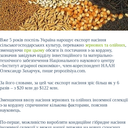
Вже 5 років поспіль Україна нарощує експорт насіння
сільськогосподарських культур, переважно
зернових та олійних
,
зменшуючи
при цьому
обсяги їх постачання з-за кордону,
зазначив завідувач відділу інвестиційного та матеріально-
технічного забезпечення Національного наукового центру
«Інститут аграрної економіки», член-кореспондент НААН
Олександр Захарчук, пише propozitsiya.com.
За його словами, за цей час експорт насіння зріс більш як у 6
разів – з $20 млн до $122 млн.
Зменшення ввозу насіння
зернових та олійних іноземної селекції
з-за кордону спричинене кількома факторами, пояснив
науковець.
По-перше, можливістю виробляти кондиційне гібридне насіння
іноземної селекції у межах нашої держави на нових сучасних