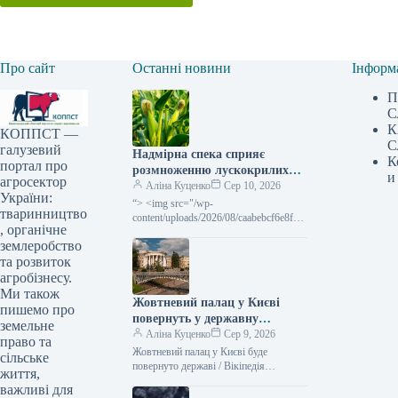
Про сайт
Останні новини
Інформ
П
С
К
КОППСТ —
С
галузевий
Надмірна спека сприяє
К
портал про
розмноженню лускокрилих
и
агросектор
шкідників, ставлячи під
Аліна Куценко
Сер 10, 2026
України:
загрозу врожай кукурудзи та
“> <img src="/wp-
тваринництво
соняшнику —
content/uploads/2026/08/caabebcf6e8f55
, органічне
c85d83e79735d054ae.jpg" title="Heat
SuperAgronom.com
землеробство
encourages the spread of lepidopteran
pests in corn and sunflower"
та розвиток
агробізнесу.
Ми також
Жовтневий палац у Києві
пишемо про
повернуть у державну
земельне
власність – рішення суду –
Аліна Куценко
Сер 9, 2026
право та
Delo.ua
Жовтневий палац у Києві буде
сільське
повернуто державі / Вікіпедія
життя,
Господарський суд столиці
важливі для
задовольнив запит прокуратури та