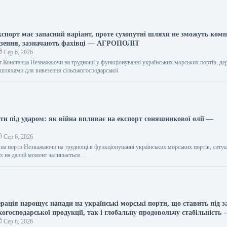
кспорт має запасний варіант, проте сухопутні шляхи не зможуть ком
езення, зазначають фахівці — АГРОПОЛІТ
Сер 6, 2026
орт Констанца Незважаючи на труднощі у функціонуванні українських морських портів, де
 шляхами для вивезення сільськогосподарської
ти під ударом: як війна впливає на експорт соняшникової олії —
Сер 6, 2026
и на порти Незважаючи на труднощі в функціонуванні українських морських портів, ситуа
их на даний момент залишається…
рація нарощує напади на українські морські порти, що ставить під з
когосподарської продукції, так і глобальну продовольчу стабільність
Сер 6, 2026