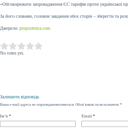
«Обговорювати запровадження ЄС тарифів проти української про
За його словами, головне завдання обох сторін – зберегти та роз
Джерело:
propozitsiya.com
Submit Rating
Rate this item:
No votes yet.
Залишити відповідь
Ваша e-mail адреса не оприлюднюватиметься.
Обов’язкові поля позначені
*
Ім’я
*
Email
*