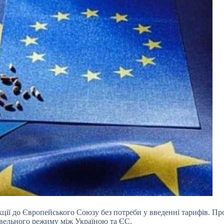
ції до Європейського Союзу без потреби у введенні тарифів. Пр
овельного режиму між Україною та ЄС.