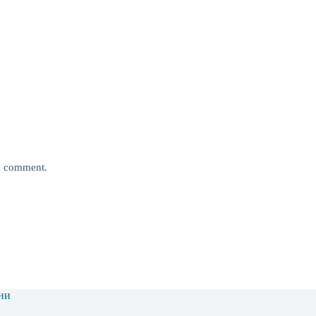
 I comment.
ни