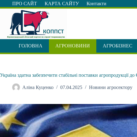
Перейти
ПРО САЙТ
КАРТА САЙТУ
Контакти
до
вмісту
ГОЛОВНА
АГРОНОВИНИ
АГРОБІЗНЕС
Україна здатна забезпечити стабільні поставки агропродукції до
Аліна Куценко
07.04.2025
Новини агросектору