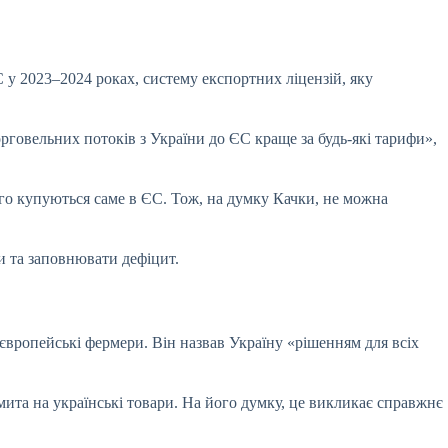
С у 2023–2024 роках, систему експортних
ліцензій, яку
говельних потоків з України до ЄС краще за будь-які тарифи»,
ого купуються саме в ЄС. Тож, на думку Качки, не можна
и та заповнювати дефіцит.
 європейські фермери. Він назвав Україну «рішенням для всіх
ита на українські товари. На його думку, це викликає справжнє