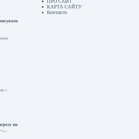
ПРО САЙТ
КАРТА САЙТУ
Контакти
пенсувати
ржава
ція з
агрозу як
 —