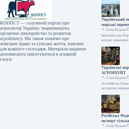
Український е
КОППСТ — галузевий портал про
морські перев
агросектор України: тваринництво,
Аліна Куценко
органічне землеробство та розвиток
latifundist.com П
агробізнесу. Ми також пишемо про
володіє запасними
земельне право та сільське життя, важливі
для кожного господаря. Матеріали видання
допомагають орієнтуватися в аграрній
галузі.
Українські пор
АГРОПОЛІТ
Аліна Куценко
slovoidilo.ua Атак
експортом зернов
Російська Феде
експорт сільсь
АГРОПОЛІТ
Аліна Куценко