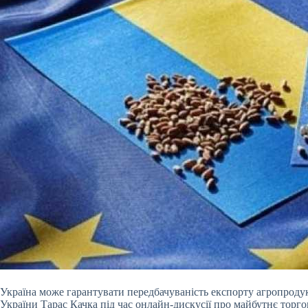
Україна може гарантувати передбачуваність експорту агропродук
України Тарас Качка під час онлайн-дискусії про майбутнє торг