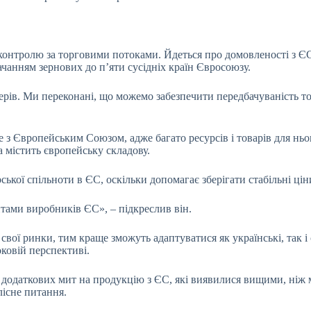
 контролю за торговими потоками. Йдеться про домовленості з Є
ачанням зернових до п’яти сусідніх країн Євросоюзу.
рів. Ми переконані, що можемо забезпечити передбачуваність тор
е з Європейським Союзом, адже багато ресурсів і товарів для нь
а містить європейську складову.
кої спільноти в ЄС, оскільки допомагає зберігати стабільні цін
тами виробників ЄС», – підкреслив він.
вої ринки, тим краще зможуть адаптуватися як українські, так і
оковій перспективі.
додаткових мит на продукцію з ЄС, які виявилися вищими, ніж м
лісне питання.