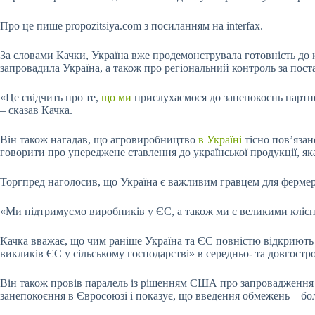
Про це пише propozitsiya.com з посиланням на interfax.
За словами Качки, Україна вже продемонструвала готовність до
запровадила Україна, а також про регіональний контроль за пост
«Це свідчить про те,
що ми
прислухаємося до занепокоєнь партне
– сказав Качка.
Він також нагадав, що агровиробництво
в Україні
тісно пов’язан
говорити про упереджене ставлення до української продукції, як
Торгпред наголосив, що Україна є важливим гравцем для фермерсь
«Ми підтримуємо виробників у ЄС, а також ми є великими клієн
Качка вважає, що чим раніше Україна та ЄС повністю відкриють с
викликів ЄС у сільському господарстві» в середньо- та довгостр
Він також провів паралель із рішенням США про запровадження 
занепокоєння в Євросоюзі і показує, що введення обмежень – бо