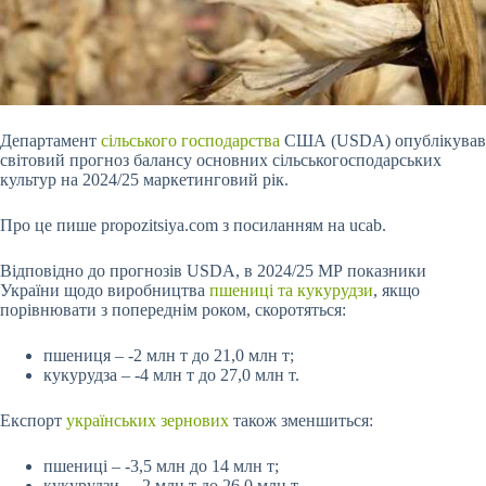
Департамент
сільського господарства
США (USDA) опублікував
світовий прогноз балансу основних сільськогосподарських
культур на 2024/25 маркетинговий рік.
Про це пише propozitsiya.com з посиланням на ucab.
Відповідно до прогнозів USDA, в 2024/25 МР показники
України щодо виробництва
пшениці та кукурудзи
, якщо
порівнювати з попереднім роком, скоротяться:
пшениця – -2 млн т до 21,0 млн т;
кукурудза – -4 млн т до 27,0 млн т.
Експорт
українських зернових
також зменшиться:
пшениці – -3,5 млн до 14 млн
т;
кукурудзи – -2 млн т до 26,0 млн т.