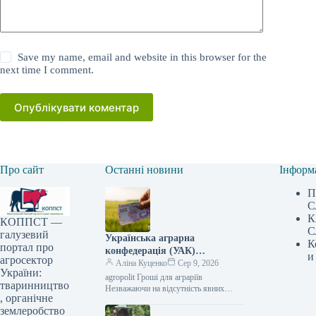
Save my name, email and website in this browser for the
next time I comment.
Опублікувати коментар
Про сайт
Останні новини
Інформ
П
С
К
КОППСТ —
С
галузевий
Українська аграрна
К
портал про
конфедерація (УАК)
и
агросектор
визначила
Аліна Куценко
Сер 9, 2026
України:
сільгоспвиробників, які
agropolit Гроші для аграріїв
тваринництво
першими можуть зіткнутися з
Незважаючи на відсутність явних
, органічне
ознак фінансової кризи в агросекторі,
фінансовими труднощами —
землеробство
певні групи виробників можуть
АГРОПОЛІТ