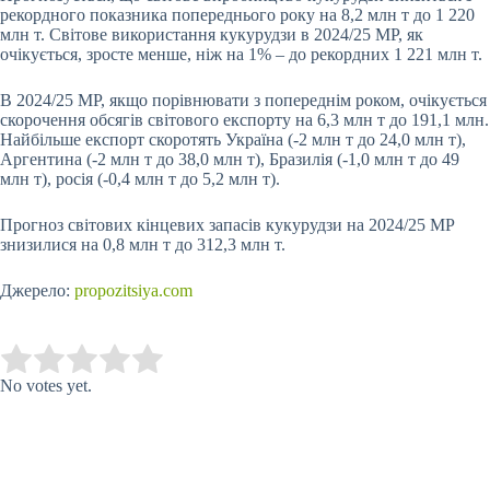
рекордного показника попереднього року на 8,2 млн т до 1 220
млн т. Світове використання кукурудзи в 2024/25 МР, як
очікується, зросте менше, ніж на 1% – до рекордних 1 221 млн т.
В 2024/25 МР, якщо порівнювати з попереднім роком, очікується
скорочення обсягів світового експорту на 6,3 млн т до 191,1 млн.
Найбільше експорт скоротять Україна (-2 млн т до 24,0 млн т),
Аргентина (-2 млн т до 38,0 млн т), Бразилія (-1,0 млн т до 49
млн т), росія (-0,4 млн т до 5,2 млн т).
Прогноз світових кінцевих запасів кукурудзи на 2024/25 МР
знизилися на 0,8 млн т до 312,3 млн т.
Джерело:
propozitsiya.com
Submit Rating
Rate this item:
No votes yet.