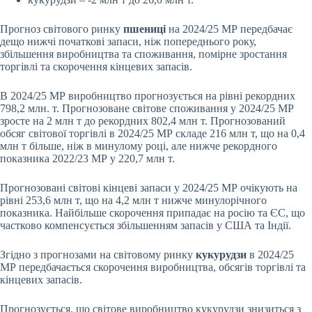
Прогноз світового ринку
пшениці
на 2024/25 МР передбачає
дещо нижчі початкові запаси, ніж попереднього року,
збільшення виробництва та споживання, помірне зростання
торгівлі та скорочення кінцевих запасів.
В 2024/25 МР виробництво прогнозується на рівні рекордних
798,2 млн. т. Прогнозоване світове споживання у 2024/25 МР
зросте на 2 млн т до рекордних 802,4 млн т. Прогнозований
обсяг світової торгівлі в 2024/25 МР складе 216 млн т, що на 0,4
млн т більше, ніж в минулому році, але нижче рекордного
показника 2022/23 МР у 220,7 млн т.
Прогнозовані світові кінцеві запаси у 2024/25 МР очікують на
рівні 253,6 млн т, що на 4,2 млн т нижче минулорічного
показника. Найбільше скорочення припадає на росію та ЄС, що
частково компенсується збільшенням запасів у США та Індії.
Згідно з прогнозами на світовому ринку
кукурудзи
в 2024/25
МР передбачається скорочення виробництва, обсягів торгівлі та
кінцевих запасів.
Прогнозується, що світове виробництво кукурудзи знизиться з