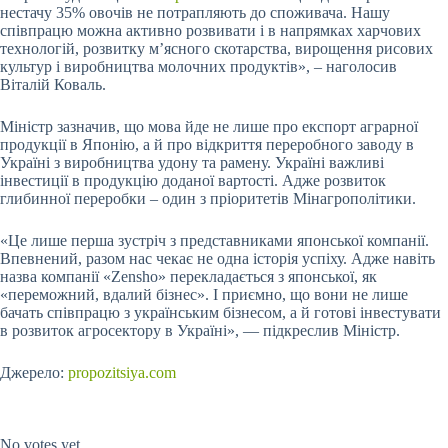
нестачу 35% овочів не потрапляють до споживача. Нашу
співпрацю можна активно розвивати і в напрямках харчових
технологій, розвитку м’ясного скотарства, вирощення рисових
культур і виробництва молочних продуктів», – наголосив
Віталій Коваль.
Міністр зазначив, що мова йде не лише про експорт аграрної
продукції в Японію, а й про відкриття переробного заводу в
Україні з виробництва удону та рамену. Україні важливі
інвестиції в продукцію доданої вартості. Адже розвиток
глибинної переробки – один з пріоритетів Мінагрополітики.
«Це лише перша зустріч з представниками японської компанії.
Впевнений, разом нас чекає не одна історія успіху. Адже навіть
назва компанії «Zensho» перекладається з японської, як
«переможний, вдалий бізнес». І приємно, що вони не лише
бачать співпрацю з українським бізнесом, а й готові інвестувати
в розвиток агросектору в Україні», — підкреслив Міністр.
Джерело:
propozitsiya.com
Submit Rating
Rate this item:
No votes yet.