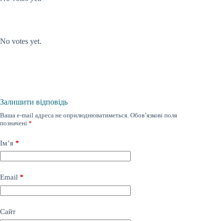
Submit Rating
Rate this item:
No votes yet.
Залишити відповідь
Ваша e-mail адреса не оприлюднюватиметься.
Обов’язкові поля
позначені
*
Ім’я
*
Email
*
Сайт