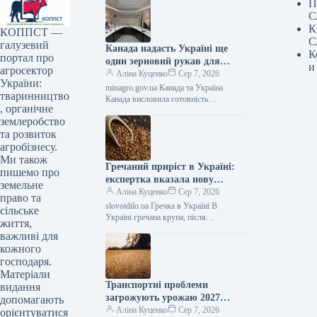
П
С
К
КОППСТ —
С
галузевий
Канада надасть Україні ще
К
портал про
один зерновий рукав для
и
агросектор
вирішення проблем з
Аліна Куценко
Сер 7, 2026
України:
експортом — АГРОПОЛІТ
minagro.gov.ua Канада та Україна
тваринництво
Канада висловила готовність
, органічне
забезпечити Україну додатковими
землеробство
сховищами для зерна у вигляді
спеціальних рукавів, призначених для
та розвиток
агробізнесу.
Ми також
Гречаний приріст в Україні:
пишемо про
експертка вказала нову
земельне
вартість – АГРОПОЛІТ
Аліна Куценко
Сер 7, 2026
право та
slovoidilo.ua Гречка в Україні В
сільське
Україні гречана крупа, після
життя,
короткочасного зниження вартості,
важливі для
ймовірно, знову почне зростати в ціні.
кожного
У серпні…
господаря.
Матеріали
Транспортні проблеми
видання
загрожують урожаю 2027
допомагають
року: фермери можуть
Аліна Куценко
Сер 7, 2026
орієнтуватися