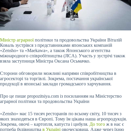
Міністр аграрної
політики та продовольства України Віталій
Коваль зустрівся з представниками японських компаній
«Zensho» та «Maekawa», а також Японського агентства
міжнародного співробітництва (JICA). Участь у зустрічі також
взяла заступниця Міністра Оксана Осьмачко.
Сторони обговорили можливі напрями співробітництва в
агросекторі та торгівлі. Зокрема, постачання української
продукції в японські заклади громадського харчування.
Про це пише propozitsiya.com із посиланням на Міністерство
аграрної
політики та продовольства України
«Zensho» має 15 тисяч ресторанів по всьому світу, 10 тисяч з
яких знаходяться в Європі. Тому їм цікава наша агропродукція.
Зокрема, овочі – картопля, капуста і цибуля.
До того
ж в нас є
потреба будівництва
в Україні
овочесховищ. Адже через їхню