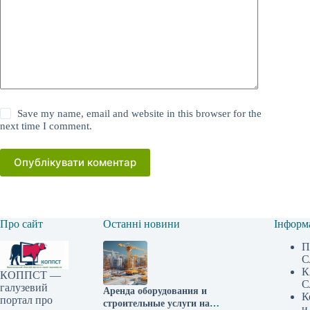
Save my name, email and website in this browser for the
next time I comment.
Опублікувати коментар
Про сайт
Останні новини
Інформ
П
С
К
КОППСТ —
С
галузевий
Аренда оборудования и
К
портал про
строительные услуги на
и