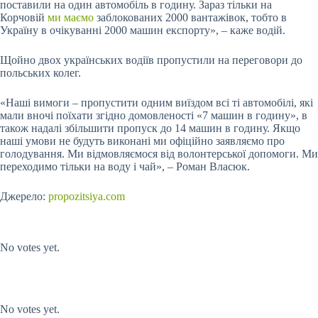
поставили на один автомобіль в годину. Зараз тільки на
Корчовій
ми маємо
заблокованих 2000 вантажівок, тобто в
Україну в очікуванні 2000 машин експорту», – каже водій.
Щойно двох українських водіїв пропустили на переговори до
польських колег.
«Наші вимоги – пропустити одним виїздом всі ті автомобілі, які
мали вночі поїхати згідно домовленості «7 машин в годину», в
також надалі збільшити пропуск до 14 машин в годину. Якщо
наші умови не будуть виконані ми офіційно заявляємо про
голодування. Ми відмовляємося від волонтерської допомоги. Ми
переходимо тільки на воду і чай», – Роман Власюк.
Джерело:
propozitsiya.com
Submit Rating
Rate this item:
No votes yet.
Submit Rating
Rate this item:
No votes yet.