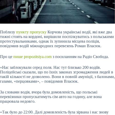
Поблизу
пункту пропуску
Корчова українські водії, які вже два
тижні стоять на кордоні, вирішили поспілкуватись з польськими
протестувальниками, однак їх зупинила місцева поліція,
повідомив водій міжнародних перевезень Роман Власюк.
Про це
пише propozitsiya.com
з посиланням на Радіо Свобода.
«Нас заблокували серед поля. Нас тут близько 200 водіїв.
Поліцейські сказали, що по їхніх законах згромадження людей в
такій кількості не дозволено. Вони в повній амуніції, з балонами,
газами, «перцовками»,
– повідомив Власюк.
За словами водія, вчора була домовленість, що польські
перевізники пропускатимуть сім авто на годину, але вона
працювала недовго.
«Так було до 22:00. Далі домовленість була зірвана і нас знову