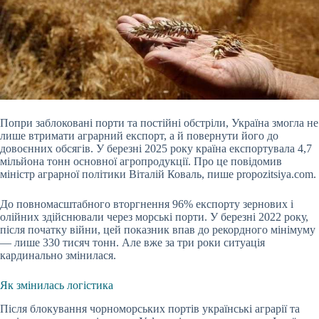
Попри заблоковані порти та постійні обстріли, Україна змогла не
лише втримати аграрний експорт, а й повернути його до
довоєнних обсягів. У березні 2025 року країна експортувала 4,7
мільйона тонн основної агропродукції. Про це повідомив
міністр аграрної політики Віталій Коваль, пише propozitsiya.com.
До повномасштабного вторгнення 96% експорту зернових і
олійних здійснювали через морські порти. У березні 2022 року,
після початку війни, цей показник впав до рекордного мінімуму
— лише 330 тисяч
тонн. Але вже за три роки ситуація
кардинально змінилася.
Як змінилась логістика
Після блокування чорноморських портів українські аграрії та