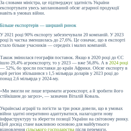
За словами міністра, це підтверджує здатність України
експортувати увесь запланований обсяг аграрної продукції
навіть в умовах війни.
Більше експортерів — ширший ринок
У 2021 році 90% експорту забезпечували 20 компаній. У 2023
році їх частка зменшилась до 27,6%. Це означає, що в експорті
стало більше учасників — середніх і малих компаній.
Також змінилася географія поставок. Якщо в 2020 році до ЄС
ішло 29,4% агроекспорту, то у 2023 — вже 56,8%. А в
2024 році
— 52%, бо зросли поставки до країн Африки. Обсяг експорту в
цей регіон збільшився з 1,5 мільярда доларів у 2023 році до
понад 2,6 мільярда у 2024-му.
«Ми змогли не лише втримати агроекспорт, а й зробити його
стійкішим до загроз», — зазначив Віталій Коваль.
Українські аграрії та логісти за три роки довели, що в умовах
війни здатні оперативно адаптуватися, налагодити нову
інфраструктуру та зберегти позиції України на світовому ринку.
Цей досвід стане важливою основою для майбутнього
відновлення
сільського господарства
після перемоги.