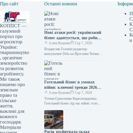
Про сайт
Останні новини
Інформ
П
С
К
КОППСТ —
С
галузевий
Нові атаки росії: український
К
портал про
бізнес адаптується, що робити
и
агросектор
далі
Аліна Куценко
Сер 7, 2026
України:
Владислав Головін редактор-
тваринництво
консультант Delo.ua Ярослава Тюпка
, органічне
кореспондент Російський обстріл
землеробство
знищив два логістичних комплекси
"Епіцентру" /
та розвиток
агробізнесу.
Ми також
Готельний бізнес в умовах
пишемо про
війни: ключові тренди 2026
земельне
року
Аліна Куценко
Сер 7, 2026
право та
Тетяна Єрмоленко Кореспондентка
сільське
Готельний бізнес під час війни: головні
життя,
тенденції у 2026 році / Depositphotos
важливі для
Повномасштабне вторгнення завдало
кожного
українському готельному
господаря.
Матеріали
Росія зруйнувала склад
видання