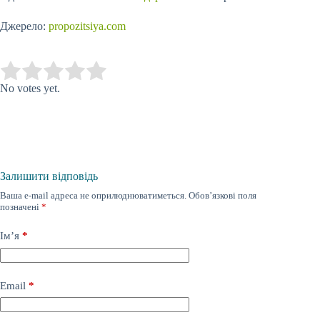
Джерело:
propozitsiya.com
Submit Rating
Rate this item:
No votes yet.
Залишити відповідь
Ваша e-mail адреса не оприлюднюватиметься.
Обов’язкові поля
позначені
*
Ім’я
*
Email
*