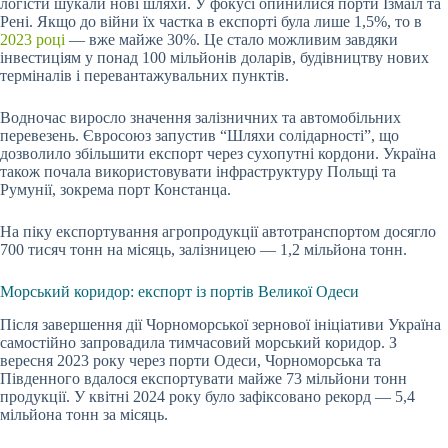
логісти шукали нові шляхи. У фокусі опинилися порти Ізмаїл та
Рені. Якщо до війни їх частка в експорті була лише 1,5%, то в
2023 році
— вже майже 30%. Це стало можливим завдяки
інвестиціям у понад 100 мільйонів доларів, будівництву нових
терміналів і перевантажувальних пунктів.
Водночас виросло значення залізничних та автомобільних
перевезень. Євросоюз запустив “Шляхи солідарності”, що
дозволило збільшити експорт через сухопутні кордони. Україна
також почала використовувати інфраструктуру Польщі та
Румунії, зокрема порт Констанца.
На піку експортування агропродукції автотранспортом досягло
700 тисяч тонн на місяць, залізницею — 1,2 мільйона тонн.
Морський коридор: експорт із портів Великої Одеси
Після завершення дії Чорноморської зернової ініціативи Україна
самостійно запровадила тимчасовий морський коридор. З
вересня 2023 року через порти Одеси, Чорноморська та
Південного вдалося експортувати майже 73 мільйони тонн
продукції. У квітні 2024 року було зафіксовано рекорд — 5,4
мільйона тонн за місяць.