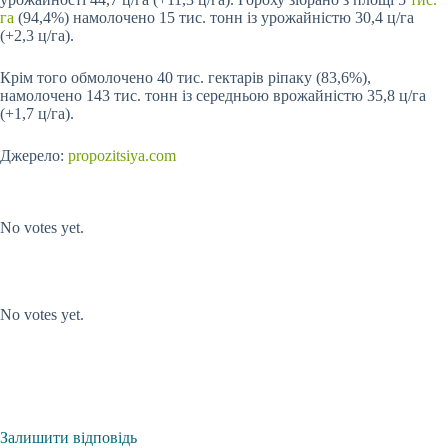
га
(94,4%) намолочено 15 тис. тонн із урожайністю 30,4 ц/га
(+2,3 ц/га).
Крім того обмолочено 40 тис. гектарів ріпаку (83,6%),
намолочено 143 тис. тонн із середньою врожайністю 35,8 ц/га
(+1,7 ц/га).
Джерело:
propozitsiya.com
Submit Rating
Rate this item:
No votes yet.
Submit Rating
Rate this item:
No votes yet.
Залишити відповідь