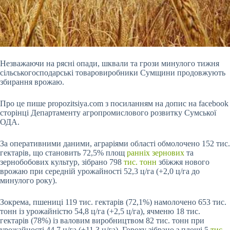
Незважаючи на рясні опади, шквали та грози минулого тижня
сільськогосподарські товаровиробники Сумщини продовжують
збирання врожаю.
Про це пише propozitsiya.com з посиланням на допис на facebook
сторінці Департаменту агропромислового розвитку Сумської
ОДА.
За оперативними
даними, аграріями області обмолочено 152 тис.
гектарів, що становить 72,5% площ
ранніх зернових
та
зернобобових культур, зібрано 798
тис. тонн
збіжжя нового
врожаю при середній урожайності 52,3 ц/га (+2,0 ц/га до
минулого року).
Зокрема, пшениці 119 тис. гектарів (72,1%) намолочено 653 тис.
тонн із урожайністю 54,8 ц/га (+2,5 ц/га), ячменю 18 тис.
гектарів (78%) із валовим виробництвом 82 тис. тонн при
урожайності 44,7 ц/га (+11,3 ц/га). Гороху зібрано з площі 5
тис.