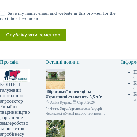
Save my name, email and website in this browser for the
next time I comment.
Опублікувати коментар
Про сайт
Останні новини
Інформ
П
С
К
КОППСТ —
С
галузевий
Збір озимої пшениці на
К
портал про
Черкащині становить 5,5 т/га,
и
агросектор
тоді як ячмінь дає 4,99 т/га —
Аліна Куценко
Сер 8, 2026
України:
SuperAgronom.com
“> Фото: SuperAgronom.com Аграрії
тваринництво
Черкаської області намолотили понад 1
, органічне
мільйон тонн зерна нового врожаю.
землеробство
Про це поінформував керівник
Черкаської ОВА…
та розвиток
агробізнесу.