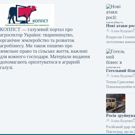
Нові атаки рос
КОППСТ — галузевий портал про
Аліна Куценко
агросектор України: тваринництво,
Владислав Головін
органічне землеробство та розвиток
логістичних компле
агробізнесу. Ми також пишемо про
земельне право та сільське життя, важливі
для кожного господаря. Матеріали видання
допомагають орієнтуватися в аграрній
галузі.
Готельний бізн
Аліна Куценко
Тетяна Єрмоленко К
Повномасштабне вт
Росія зруйнув
Аліна Куценко
Російський удар зн
Павлоград, що на 