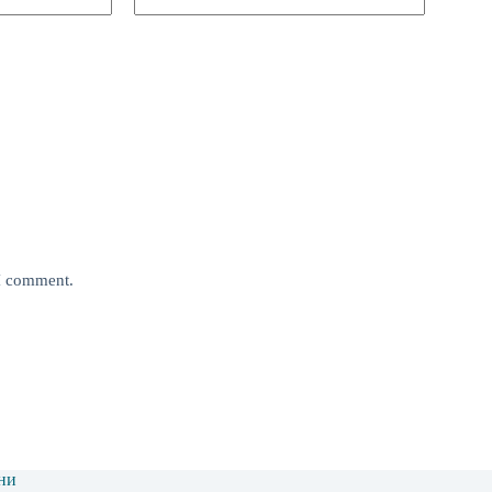
 I comment.
ни