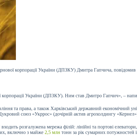
ернової
корпорації України (ДПЗКУ) Дмитра Гапчича, повідомив 
 корпорації України (ДПЗКУ). Ним став Дмитро Гапчич», – напис
іння та права, а також Харківський державний економічний уні
Цукровий союз «Укррос» (дочірній актив агрохолдингу «Кернел»
 входить розгалужена мережа філій: лінійні та портові елеватор
их, включно з майже
2,5 млн
тонн за рік сумарних потужностей і