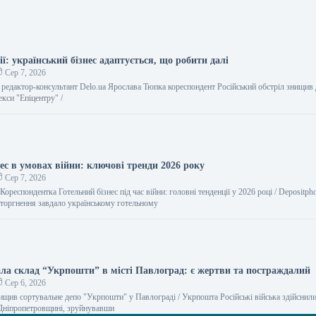
ії: український бізнес адаптується, що робити далі
Сер 7, 2026
 редактор-консультант Delo.ua Ярослава Тюпка кореспондент Російський обстріл знищив
кси "Епіцентру" /
ес в умовах війни: ключові тренди 2026 року
Сер 7, 2026
ореспондентка Готельний бізнес під час війни: головні тенденції у 2026 році / Depositph
оргнення завдало українському готельному
ала склад “Укрпошти” в місті Павлоград: є жертви та постраждалий
Сер 6, 2026
ищив сортувальне депо "Укрпошти" у Павлограді / Укрпошта Російські війська здійснили
Дніпропетровщині, зруйнувавши