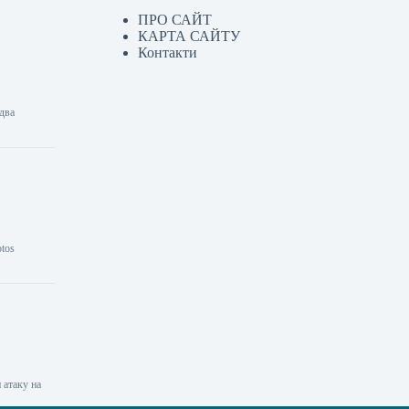
ПРО САЙТ
КАРТА САЙТУ
Контакти
 два
otos
 атаку на