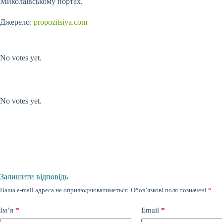
Миколаївському портах.
Джерело:
propozitsiya.com
Submit Rating
Rate this item:
No votes yet.
Submit Rating
Rate this item:
No votes yet.
Залишити відповідь
Ваша e-mail адреса не оприлюднюватиметься.
Обов’язкові поля позначені
*
Ім’я
*
Email
*