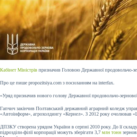
Кабінет Міністрів
призначив Головою Державної продовольчо-з
Про це пише propozitsiya.com з посиланням на interfax.
«Уряд призначив нового голову Державної продовольчо-зернової
Гапчич закінчив Полтавський державний аграрний коледж управл
«Автоінформ», агрохолдингу «Кернел». З 2012 року очолював «
ДПЗКУ створена урядом України в серпні 2010 року. До її складу
підрозділи-філії корпорації можуть зберігати 3,7
млн тонн
зернов