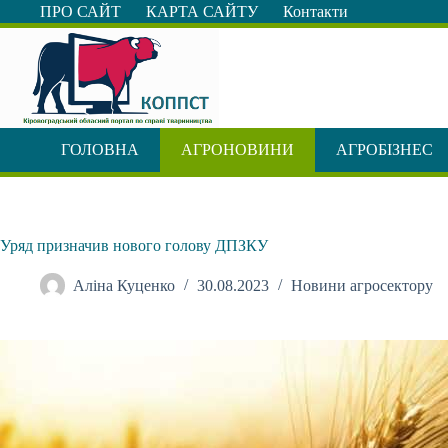
Перейти
ПРО САЙТ
КАРТА САЙТУ
Контакти
до
вмісту
ГОЛОВНА
АГРОНОВИНИ
АГРОБІЗНЕС
Уряд призначив нового голову ДПЗКУ
Аліна Куценко
30.08.2023
Новини агросектору