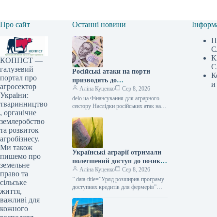
Про сайт
Останні новини
Інформ
П
С
К
КОППСТ —
С
галузевий
Російські атаки на порти
К
портал про
призводять до
и
агросектор
багатомільярдних збитків для
Аліна Куценко
Сер 8, 2026
України:
України: один удар сягає 30
delo.ua Фінансування для аграрного
тваринництво
мільйонів доларів —
сектору Наслідки російських атак на
, органічне
портову інфраструктуру України
АГРОПОЛІТ
землеробство
можуть сягати прямих збитків у
десятки мільйонів доларів.…
та розвиток
агробізнесу.
Ми також
Українські аграрії отримали
пишемо про
полегшений доступ до позик
земельне
за програмою «5-7-9%» для
Аліна Куценко
Сер 8, 2026
право та
весняних польових робіт та
” data-title=”Уряд розширив програму
сільське
господарських потреб —
доступних кредитів для фермерів”
життя,
data-
KURKUL
важливі для
url=”https://kurkul.com/news/41873-
кожного
uryad-rozshiriv-programu-dostupnih-