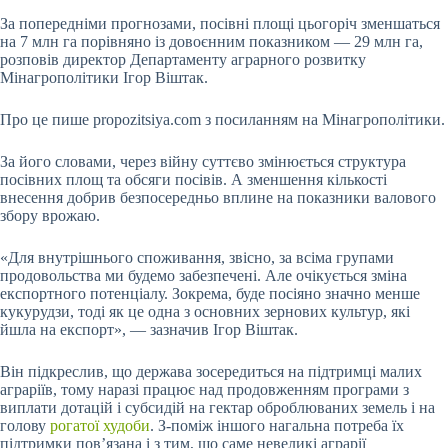
За попередніми прогнозами, посівні площі цьогоріч зменшаться
на 7 млн га порівняно із довоєнним показником — 29 млн га,
розповів директор Департаменту аграрного розвитку
Мінагрополітики Ігор Віштак.
Про це пише propozitsiya.com з посиланням на Мінагрополітики.
За його
словами, через війну суттєво змінюється структура
посівних площ та обсяги посівів. А зменшення кількості
внесення добрив безпосередньо вплине на показники валового
збору врожаю.
«Для внутрішнього споживання, звісно, за всіма групами
продовольства ми будемо забезпечені. Але очікується зміна
експортного потенціалу. Зокрема, буде посіяно значно менше
кукурудзи, тоді як це одна з основних зернових культур, які
йшла на експорт», — зазначив Ігор Віштак.
Він підкреслив, що держава зосередиться на підтримці малих
аграріїв, тому наразі працює над продовженням програми з
виплати дотацій і субсидій на гектар оброблюваних земель і на
голову
рогатої худоби
. З-поміж іншого нагальна потреба їх
підтримки пов’язана і з тим, що саме невеликі аграрії