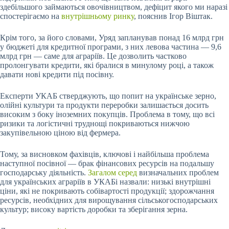
здебільшого займаються овочівництвом, дефіцит якого ми наразі
спостерігаємо на
внутрішньому ринку
, пояснив Ігор Віштак.
Крім того, за його словами, Уряд запланував понад 16 млрд грн
у бюджеті для кредитної програми, з них левова частина — 9,6
млрд грн — саме для аграріїв. Це дозволить частково
пролонгувати кредити, які бралися в минулому році, а також
давати нові кредити під посівну.
Експерти УКАБ стверджують, що попит на українське зерно,
олійні культури та продукти переробки залишається досить
високим з боку іноземних покупців. Проблема в тому, що всі
ризики та логістичні труднощі покриваються нижчою
закупівельною ціною від фермера.
Тому, за висновком фахівців, ключові і найбільша проблема
наступної посівної — брак фінансових ресурсів на подальшу
господарську діяльність.
Загалом серед
визначальних проблем
для українських аграріїв в УКАБі назвали: низькі внутрішні
ціни, які не покривають собівартості продукції; здорожчання
ресурсів, необхідних для вирощування сільськогосподарських
культур; високу вартість доробки та зберігання зерна.