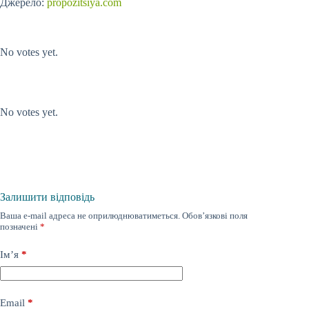
Джерело:
propozitsiya.com
Submit Rating
Rate this item:
No votes yet.
Submit Rating
Rate this item:
No votes yet.
Залишити відповідь
Ваша e-mail адреса не оприлюднюватиметься.
Обов’язкові поля
позначені
*
Ім’я
*
Email
*