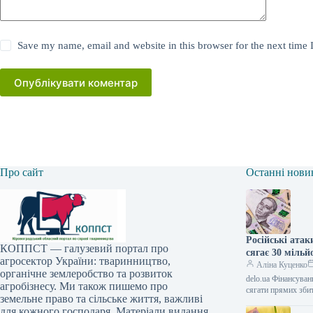
Save my name, email and website in this browser for the next time
Опублікувати коментар
Про сайт
Останні нови
Російські атак
КОППСТ — галузевий портал про
сягає 30 міль
агросектор України: тваринництво,
Аліна Куценко
органічне землеробство та розвиток
delo.ua Фінансува
агробізнесу. Ми також пишемо про
сягати прямих зби
земельне право та сільське життя, важливі
для кожного господаря. Матеріали видання