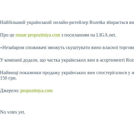
Найбільший український онлайн-ритейлер Rozetka збирається в
Про це
пише propozitsiya.com
з посиланням на LIGA.net.
«Незабаром споживачі зможуть скуштувати вино власної торговел
У компанії додали, що частка українських вин в асортименті Roz
Найвищі показники продажу українських вин спостерігалися у жо
150 грн.
Джерело:
propozitsiya.com
Submit Rating
Rate this item:
No votes yet.
Submit Rating
Rate this item: