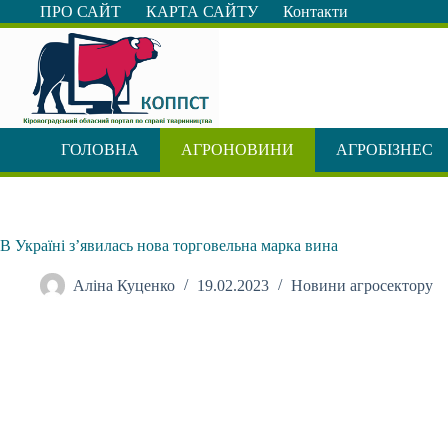
Перейти
ПРО САЙТ
КАРТА САЙТУ
Контакти
до
вмісту
ГОЛОВНА
АГРОНОВИНИ
АГРОБІЗНЕС
В Україні з’явилась нова торговельна марка вина
Аліна Куценко
19.02.2023
Новини агросектору