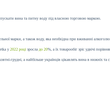
ипускати вина та питну воду під власною торговою маркою.
ьної марки, а також воду, яка необхідна при
вживанні алкоголю»
etka у
2022 році
зросла
до 20
%, а їх товарообіг зріс удвічі порівн
втні-грудні, а найбільше українців цікавлять вина в нижніх та 