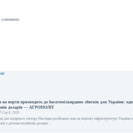
 I comment.
ни
и на порти призводять до багатомільярдних збитків для України: оди
йонів доларів — АГРОПОЛІТ
Сер 8, 2026
ння для аграрного сектору Наслідки російських атак на портову інфраструктуру України
тків у десятки мільйонів доларів.…