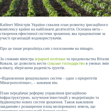
Кабінет Міністрів України схвалив план розвитку іригаційного
комплексу країни на найближчі десятиліття. Основна мета –
створення ефективної системи зрошення, яка працюватиме за
участі організацій водокористувачів.
Про це пише propozitsiya.com з посиланням на minagro.
За словами міністра
аграрної політики
та продовольства Віталія
Коваля, це дозволить вести
сільське господарство
в умовах змін
клімату, зберігаючи родючість ґрунтів.
«Відновлення зрошувальних систем – один з пріоритетів
Мінагрополітики», – зазначив він.
План передбачає реформу управління іригаційною
інфраструктурою, залучення інвестицій у модернізацію та
будівництво нових систем зрошення. Також важливим
завданням є розширення площ меліорованих земель, що
сприятиме продовольчій безпеці країни.