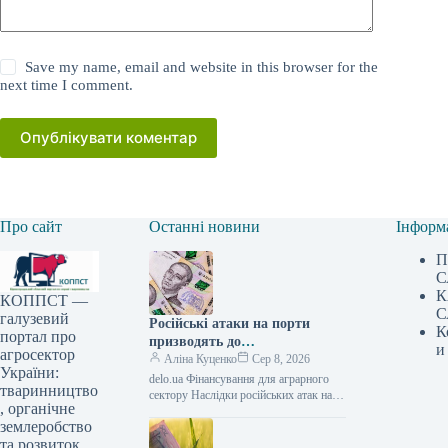
Save my name, email and website in this browser for the
next time I comment.
Опублікувати коментар
Про сайт
Останні новини
Інформ
П
С
К
КОППСТ —
С
галузевий
Російські атаки на порти
К
портал про
призводять до
и
агросектор
багатомільярдних збитків для
Аліна Куценко
Сер 8, 2026
України:
України: один удар сягає 30
delo.ua Фінансування для аграрного
тваринництво
мільйонів доларів —
сектору Наслідки російських атак на
, органічне
портову інфраструктуру України
АГРОПОЛІТ
землеробство
можуть сягати прямих збитків у
десятки мільйонів доларів.…
та розвиток