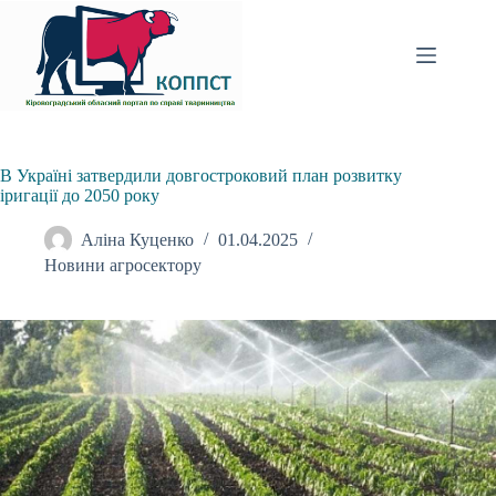
Перейти
до
вмісту
В Україні затвердили довгостроковий план розвитку
іригації до 2050 року
Аліна Куценко
01.04.2025
Новини агросектору