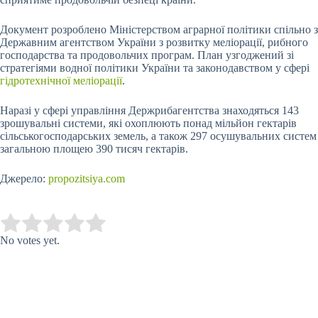
Документ розроблено Міністерством аграрної політики спільно з
Державним агентством України з розвитку меліорації, рибного
господарства та продовольчих програм. План узгоджений зі
стратегіями водної політики України та законодавством у сфері
гідротехнічної меліорації
.
Наразі у сфері управління Держрибагентства знаходяться 143
зрошувальні системи, які охоплюють понад мільйон гектарів
сільськогосподарських земель, а також 297 осушувальних систем
загальною площею 390 тисяч гектарів.
Джерело:
propozitsiya.com
Submit Rating
Rate this item:
No votes yet.