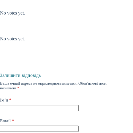
Submit Rating
Rate this item:
No votes yet.
Submit Rating
Rate this item:
No votes yet.
Залишити відповідь
Ваша e-mail адреса не оприлюднюватиметься.
Обов’язкові поля
позначені
*
Ім’я
*
Email
*