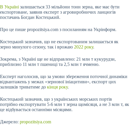
В Україні
залишається 33 мільйони тонн зерна, яке має бути
експортоване, заявив експерт з агровиробничих ланцюгів
постачань Богдан Костецький.
Про це пише propozitsiya.com з посиланням на Укрінформ.
Костецький зазначив, що не експортованим залишається як
зерно минулого
сезону, так і врожаю
2022 року
.
Зокрема, з Україні ще не відправлено: 21 млн т кукурудзи,
приблизно 11 млн т пшениці та 2,5 млн т ячменю.
Експерт наголосив, що за умови збереження поточної динаміки
відвантажень у межах «зернової ініацитиви», експорт цих
залишків триватиме до
кінця року
.
Костецький зазначив, що з українських морських портів
потрібно експортувати 5-6 млн т зерна щомісяця, а не 3 млн т, як
це відбувається останніми місяцями.
Джерело:
propozitsiya.com