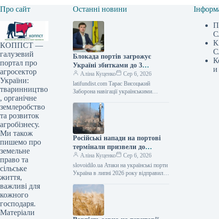
Про сайт
Останні новини
Інформ
П
С
К
КОППСТ —
С
галузевий
Блокада портів загрожує
К
портал про
Україні збитками до 3
и
агросектор
мільярдів доларів: понад 30
Аліна Куценко
Сер 6, 2026
України:
мільйонів тонн агропродукції
latifundist.com Тарас Висоцький
тваринництво
під ризиком експорту —
Заборона навігації українськими
, органічне
чорноморськими портами, спричинена
АГРОПОЛІТ
землеробство
ескалацією російських нападів, ставить
під загрозу відвантаження
та розвиток
агробізнесу.
Ми також
Російські напади на портові
пишемо про
термінали призвели до
земельне
значного скорочення експорту
Аліна Куценко
Сер 6, 2026
право та
української
slovoidilo.ua Атаки на українські порти
сільське
сільськогосподарської
Україна в липні 2026 року відправила
життя,
на експорт 3,67 млн тонн аграрної
продукції, і у серпні ця
важливі для
продукції, що на…
тенденція, ймовірно,
кожного
посилиться — АГРОПОЛІТ
господаря.
Матеріали