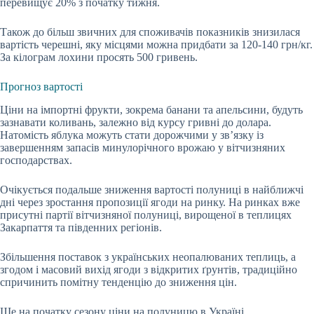
перевищує 20% з початку тижня.
Також до більш звичних для споживачів показників знизилася
вартість черешні, яку місцями можна придбати за 120-140 грн/кг.
За кілограм лохини просять 500 гривень.
Прогноз вартості
Ціни на імпортні фрукти, зокрема банани та апельсини, будуть
зазнавати коливань, залежно від курсу гривні до долара.
Натомість яблука можуть стати дорожчими у зв’язку із
завершенням запасів минулорічного врожаю у вітчизняних
господарствах.
Очікується подальше зниження вартості полуниці в найближчі
дні через зростання пропозиції ягоди на ринку.
На ринках вже
присутні партії вітчизняної полуниці, вирощеної в теплицях
Закарпаття та південних регіонів.
Збільшення поставок з українських неопалюваних теплиць, а
згодом і масовий вихід ягоди з відкритих ґрунтів, традиційно
спричинить помітну тенденцію до зниження цін.
Ще на початку сезону ціни на полуницю в Україні