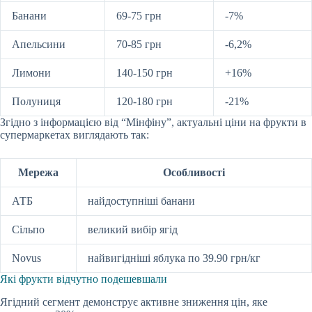
Банани
69-75 грн
-7%
Апельсини
70-85 грн
-6,2%
Лимони
140-150 грн
+16%
Полуниця
120-180 грн
-21%
Згідно з інформацією від “Мінфіну”, актуальні ціни на фрукти в
супермаркетах виглядають так:
Мережа
Особливості
АТБ
найдоступніші банани
Сільпо
великий вибір ягід
Novus
найвигідніші яблука по 39.90 грн/кг
Які фрукти відчутно подешевшали
Ягідний сегмент демонструє активне зниження цін, яке