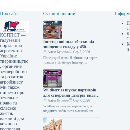
Про сайт
Останні новини
Інформ
П
С
К
КОППСТ —
С
галузевий
Intertop оцінила збитки від
К
портал про
знищення складу у 450
и
агросектор
мільйонів гривень
Аліна Куценко
Сер 7, 2026
України:
Попередній прямий збиток від втрати
тваринництво
товарів у рітейлера Intertop,
, органічне
спричинений знищенням основного
землеробство
логістичного центру внаслідок
російської атаки, становить 450
та розвиток
мільйонів
агробізнесу.
Ми також
Wildberries шукає партнерів
пишемо про
для створення центрів видачі
земельне
після атак на складські
Аліна Куценко
Сер 7, 2026
право та
приміщення
Wildberries залучає партнерів для
сільське
відкриття хабів після масштабних
життя,
ударів по складах Російський онлайн-
важливі для
рітейлер Wildberries розпочав
кожного
експериментальне впровадження нової
господаря.