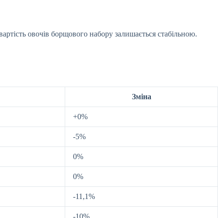
вартість овочів борщового набору залишається стабільною.
Зміна
+0%
-5%
0%
0%
-11,1%
-10%