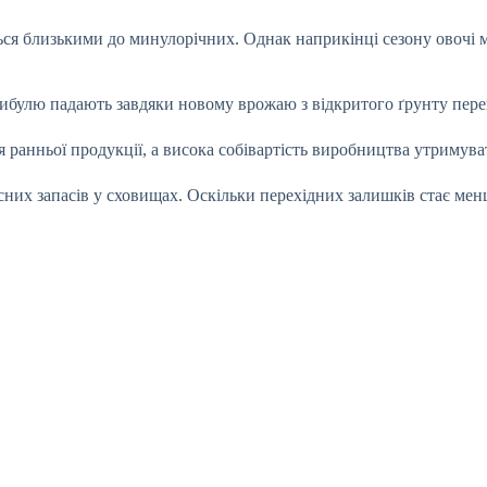
ться близькими до минулорічних. Однак наприкінці сезону овочі м
 цибулю падають завдяки новому врожаю з відкритого ґрунту пере
 ранньої продукції, а висока собівартість виробництва утримув
сних запасів у сховищах. Оскільки перехідних залишків стає мен