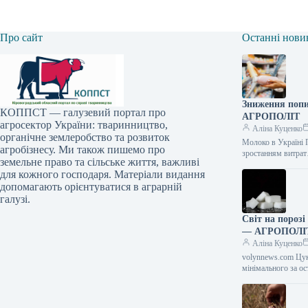
Про сайт
Останні нови
Зниження попи
КОППСТ — галузевий портал про
АГРОПОЛІТ
агросектор України: тваринництво,
Аліна Куценко
органічне землеробство та розвиток
Молоко в Україні 
агробізнесу. Ми також пишемо про
зростанням витра
земельне право та сільське життя, важливі
для кожного господаря. Матеріали видання
допомагають орієнтуватися в аграрній
галузі.
Світ на порозі
— АГРОПОЛІ
Аліна Куценко
volynnews.com Цук
мінімального за о