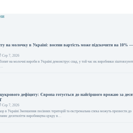
ни
ту на молочку в Україні: восени вартість може підскочити на 10% 
Сер 7, 2026
Попит на молочні вироби в Україні демонструє спад, у той час як виробники зіштовхують
т…
 цукрового дефіциту: Європа готується до найгіршого врожаю за дес
Т
Сер 7, 2026
ор в Україні Зменшення посівних територій та екстремальна спека можуть призвести до
станнє десятиліття виробництва цукру в…