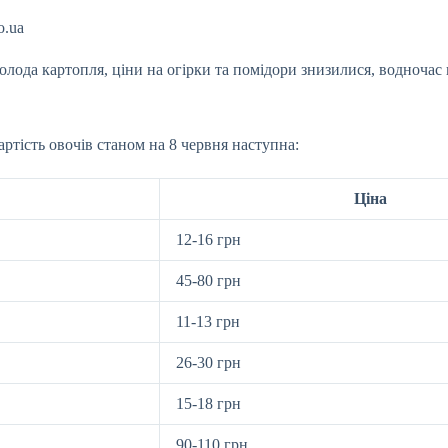
o.ua
лода картопля, ціни на огірки та помідори
знизилися, водночас 
ртість овочів станом на 8 червня наступна:
Ціна
12-16 грн
45-80 грн
11-13 грн
26-30 грн
15-18 грн
90-110 грн