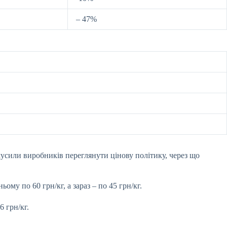
– 47%
мусили виробників переглянути цінову політику, через що
му по 60 грн/кг, а зараз – по 45 грн/кг.
 грн/кг.