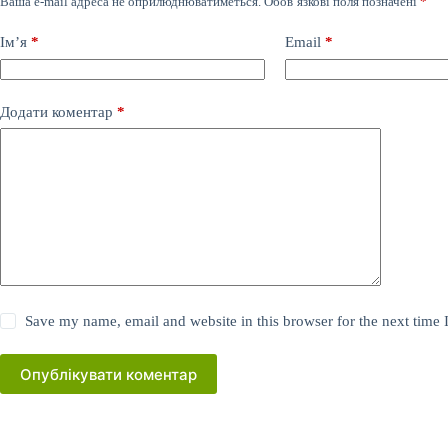
Ваша e-mail адреса не оприлюднюватиметься.
Обов’язкові поля позначені
*
Ім’я
*
Email
*
Додати коментар
*
Save my name, email and website in this browser for the next time
Опублікувати коментар