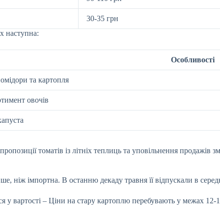
30-35 грн
х наступна:
Особливості
омідори та картопля
тимент овочів
капуста
пропозиції томатів із літніх теплиць та уповільнення продажів з
 ніж імпортна. В останню декаду травня її відпускали в середньо
 у вартості – Ціни на стару картоплю перебувають у межах 12-16