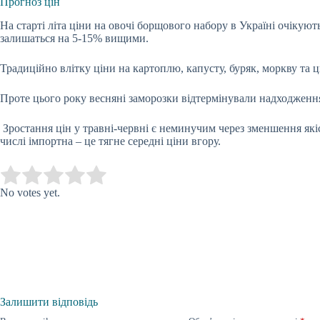
Прогноз цін
На старті літа ціни на овочі борщового набору в Україні очікую
залишаться на 5-15% вищими.
Традиційно влітку ціни на картоплю, капусту, буряк, моркву та
Проте цього року весняні заморозки відтермінували надходження
Зростання цін у травні-червні є неминучим через зменшення які
числі імпортна – це тягне середні ціни вгору.
Submit Rating
Rate this item:
No votes yet.
Залишити відповідь