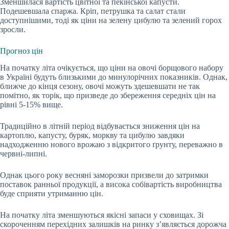
Зменшилася вартість цвітної та пекінської капусти.
Подешевшала спаржа. Кріп, петрушка та салат стали
доступнішими, тоді як ціни на зелену цибулю та зелений горох
зросли.
Прогноз цін
На початку літа очікується, що ціни на овочі борщового набору
в Україні будуть близькими до минулорічних показників. Однак,
ближче до кінця сезону, овочі можуть здешевшати не так
помітно, як торік, що призведе до збереження середніх цін на
рівні 5-15% вище.
Традиційно в літній період відбувається зниження цін на
картоплю, капусту, буряк, моркву та цибулю завдяки
надходженню нового врожаю з відкритого ґрунту, переважно в
червні-липні.
Однак цього року весняні заморозки призвели до затримки
поставок ранньої продукції, а висока собівартість виробництва
буде сприяти утриманню цін.
На початку літа зменшуються якісні запаси у сховищах. Зі
скороченням перехідних залишків на ринку з’являється дорожча