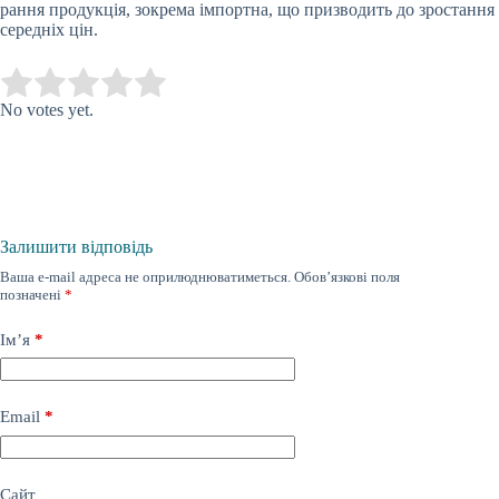
рання продукція, зокрема імпортна, що призводить до зростання
середніх цін.
Submit Rating
Rate this item:
No votes yet.
Залишити відповідь
Ваша e-mail адреса не оприлюднюватиметься.
Обов’язкові поля
позначені
*
Ім’я
*
Email
*
Сайт