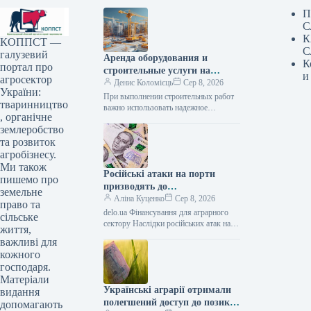
П
С
К
КОППСТ —
С
галузевий
Аренда оборудования и
К
портал про
строительные услуги на
и
агросектор
Lunbix
Денис Коломієць
Сер 8, 2026
України:
При выполнении строительных работ
тваринництво
важно использовать надежное
, органічне
оборудование и сотрудничать с
землеробство
опытными специалистами. Именно
поэтому многие заказчики выбирают
та розвиток
маркетплейс Lunbix,…
агробізнесу.
Ми також
Російські атаки на порти
пишемо про
призводять до
земельне
багатомільярдних збитків для
Аліна Куценко
Сер 8, 2026
право та
України: один удар сягає 30
delo.ua Фінансування для аграрного
сільське
мільйонів доларів —
сектору Наслідки російських атак на
життя,
портову інфраструктуру України
АГРОПОЛІТ
важливі для
можуть сягати прямих збитків у
кожного
десятки мільйонів доларів.…
господаря.
Матеріали
Українські аграрії отримали
видання
полегшений доступ до позик
допомагають