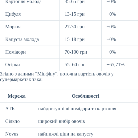
Картопля молода
35-65 грн
+0%
Цибуля
13-15 грн
+0%
Морква
27-30 грн
+0%
Капуста молода
15-18 грн
+0%
Помідори
70-100 грн
+0%
Огірки
55
–
60
грн
+6
5,71
%
Згідно з даними “Мінфіну”, поточна вартість овочів у
супермаркетах така:
Мережа
Особливості
АТБ
найдоступніші помідори та картопля
Сільпо
широкий вибір овочів
Novus
найнижчі ціни на капусту