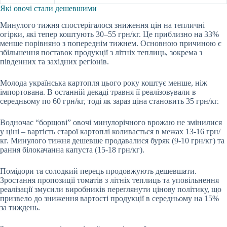
Які овочі стали дешевшими
Минулого тижня спостерігалося зниження цін на тепличні
огірки, які тепер коштують 30–55 грн/кг. Це приблизно на 33%
менше порівняно з попереднім тижнем. Основною причиною є
збільшення поставок продукції з літніх теплиць, зокрема з
південних та західних регіонів.
Молода українська картопля цього року коштує менше, ніж
імпортована. В останній декаді травня її реалізовували в
середньому по 60 грн/кг, тоді як зараз ціна становить 35 грн/кг.
Водночас “борщові” овочі минулорічного врожаю не змінилися
у ціні – вартість старої картоплі коливається в межах 13-16 грн/
кг. Минулого тижня дешевше продавалися буряк (9-10 грн/кг) та
рання білокачанна капуста (15-18 грн/кг).
Помідори та солодкий перець продовжують дешевшати.
Зростання пропозиції томатів з літніх теплиць та уповільнення
реалізації змусили виробників переглянути цінову політику, що
призвело до зниження вартості продукції в середньому на 15%
за тиждень.