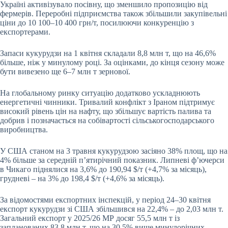
Україні активізувало посівну, що зменшило пропозицію від
фермерів. Переробні підприємства також збільшили закупівельні
ціни до 10 100–10 400 грн/т, посилюючи конкуренцію з
експортерами.
Запаси кукурудзи на 1 квітня складали 8,8 млн т, що на 46,6%
більше, ніж у минулому році. За оцінками, до кінця сезону може
бути вивезено ще 6–7 млн т зернової.
На глобальному ринку ситуацію додатково ускладнюють
енергетичні чинники. Тривалий конфлікт з Іраном підтримує
високий рівень цін на нафту, що збільшує вартість палива та
добрив і позначається на собівартості сільськогосподарського
виробництва.
У США станом на 3 травня кукурудзою засіяно 38% площ, що на
4% більше за середній п’ятирічний показник. Липневі ф’ючерси
в Чикаго піднялися на 3,6% до 190,94 $/т (+4,7% за місяць),
грудневі – на 3% до 198,4 $/т (+4,6% за місяць).
За відомостями експортних інспекцій, у період 24–30 квітня
експорт кукурудзи зі США збільшився на 22,4% – до 2,03 млн т.
Загальний експорт у 2025/26 МР досяг 55,5 млн т із
запланованих 83,8 млн т, що на 30,5% вище минулорічних