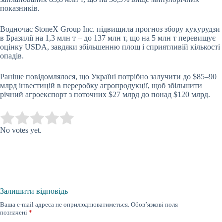
показників.
Водночас
StoneX Group Inc.
підвищила прогноз збору кукурудзи
в Бразилії на 1,3 млн т – до 137 млн т, що на 5 млн т перевищує
оцінку
USDA
, завдяки збільшенню площ і сприятливій кількості
опадів.
Раніше повідомлялося, що Україні потрібно залучити до $85–90
млрд інвестицій в переробку агропродукції, щоб збільшити
річний агроекспорт з поточних $27 млрд до понад $120 млрд.
Submit Rating
Rate this item:
No votes yet.
Залишити відповідь
Ваша e-mail адреса не оприлюднюватиметься.
Обов’язкові поля
позначені
*