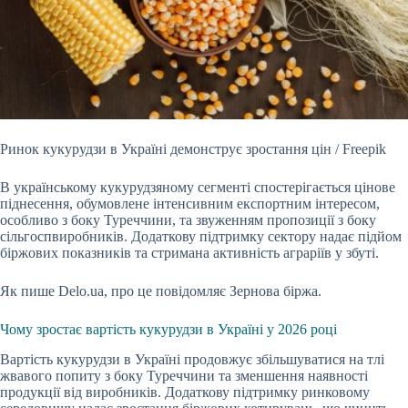
Ринок кукурудзи в Україні демонструє зростання цін / Freepik
В українському кукурудзяному сегменті спостерігається цінове
піднесення, обумовлене інтенсивним експортним
інтересом,
особливо з боку Туреччини, та звуженням пропозиції з боку
сільгоспвиробників. Додаткову підтримку сектору надає підйом
біржових показників та стримана активність аграріїв у збуті.
Як пише Delo.ua, про це повідомляє Зернова біржа.
Чому зростає вартість кукурудзи в Україні у 2026 році
Вартість кукурудзи в Україні продовжує збільшуватися на тлі
жвавого попиту з боку Туреччини та зменшення наявності
продукції від виробників. Додаткову підтримку ринковому