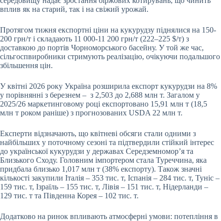
середовищу надає зростання біржових котирувань, що чинить
вплив як на старий, так і на свіжий урожай.
Протягом тижня експортні ціни на кукурудзу піднялися на 150-
200 грн/т і складають 11 000-11 200 грн/т (222–225 $/т) з
доставкою до портів Чорноморського басейну. У той же час,
сільгоспвиробники стримують реалізацію, очікуючи подальшого
збільшення цін.
У квітні 2026 року Україна розширила експорт кукурудзи на 8%
у порівнянні з березнем – з 2,503 до 2,688 млн т. Загалом у
2025/26 маркетинговому році експортовано 15,91 млн т (18,5
млн т роком раніше) з прогнозованих
USDA
22 млн т.
Експерти відзначають, що квітневі обсяги стали одними з
найбільших у поточному сезоні та підтвердили стійкий інтерес
до української кукурудзи у державах Середземномор’я та
Близького Сходу. Головним імпортером стала Туреччина, яка
придбала близько 1,017 млн т (38% експорту). Також значні
кількості закупили Італія – 353 тис. т, Іспанія – 284 тис. т, Туніс –
159 тис. т, Ізраїль – 155 тис. т, Лівія – 151 тис. т, Нідерланди –
129 тис. т та Південна Корея – 102 тис. т.
Додатково на ринок впливають атмосферні умови: потепління в