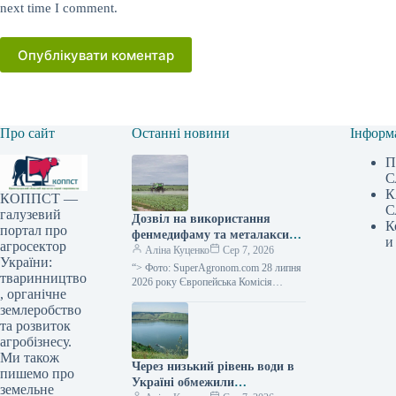
next time I comment.
Опублікувати коментар
Про сайт
Останні новини
Інформ
П
С
К
КОППСТ —
С
галузевий
Дозвіл на використання
К
портал про
фенмедифаму та металаксилу
и
агросектор
в ЄС продовжено —
Аліна Куценко
Сер 7, 2026
України:
SuperAgronom.com
“> Фото: SuperAgronom.com 28 липня
тваринництво
2026 року Європейська Комісія
, органічне
затвердила Імплементаційний
землеробство
регламент (ЄС) 2026/1826, спираючись
на перший підпункт статті 17…
та розвиток
агробізнесу.
Ми також
Через низький рівень води в
пишемо про
Україні обмежили
земельне