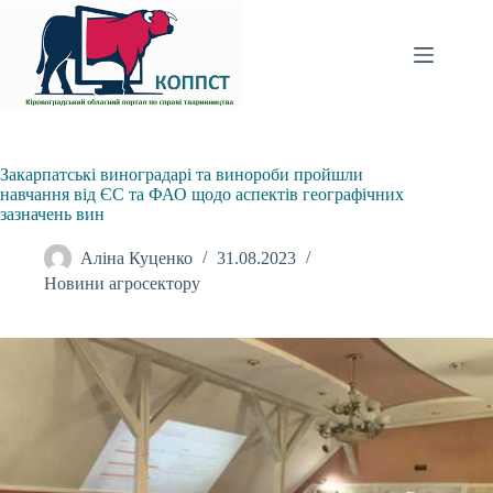
Перейти
до
вмісту
Закарпатські виноградарі та винороби пройшли
навчання від ЄС та ФАО щодо аспектів географічних
зазначень вин
Аліна Куценко
31.08.2023
Новини агросектору