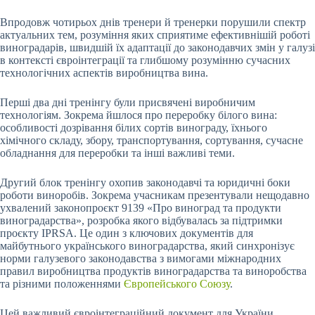
Впродовж чотирьох днів тренери й тренерки порушили спектр
актуальних тем, розуміння яких сприятиме ефективнішій роботі
виноградарів, швидшій їх адаптації до законодавчих змін у галузі
в контексті євроінтеграції та глибшому розумінню сучасних
технологічних аспектів виробництва вина.
Перші два дні тренінгу були присвячені виробничим
технологіям. Зокрема йшлося про переробку білого вина:
особливості дозрівання білих сортів винограду, їхнього
хімічного складу, збору, транспортування, сортування, сучасне
обладнання для переробки та інші важливі теми.
Другий блок тренінгу охопив законодавчі та юридичні боки
роботи виноробів. Зокрема учасникам презентували нещодавно
ухвалений законопроєкт 9139 «Про виноград та продукти
виноградарства», розробка якого відбувалась за підтримки
проєкту IPRSA. Це один з ключових документів для
майбутнього українського виноградарства, який синхронізує
норми галузевого законодавства з вимогами міжнародних
правил виробництва продуктів виноградарства та виноробства
та різними положеннями
Європейського Союзу
.
Цей важливий євроінтеграційний документ для України