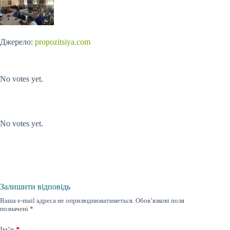
Джерело:
propozitsiya.com
Submit Rating
Rate this item:
No votes yet.
Submit Rating
Rate this item:
No votes yet.
Залишити відповідь
Ваша e-mail адреса не оприлюднюватиметься.
Обов’язкові поля
позначені
*
Ім’я
*