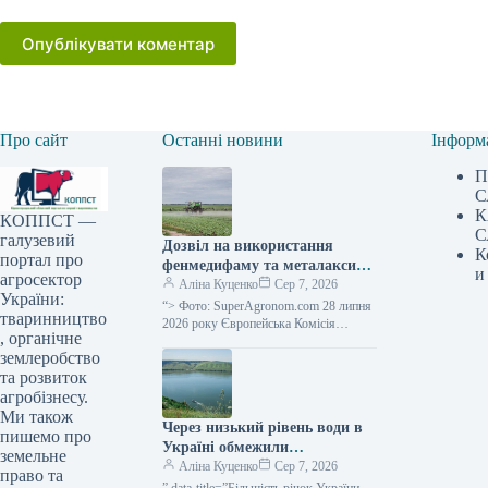
Опублікувати коментар
Про сайт
Останні новини
Інформ
П
С
К
КОППСТ —
С
галузевий
Дозвіл на використання
К
портал про
фенмедифаму та металаксилу
и
агросектор
в ЄС продовжено —
Аліна Куценко
Сер 7, 2026
України:
SuperAgronom.com
“> Фото: SuperAgronom.com 28 липня
тваринництво
2026 року Європейська Комісія
, органічне
затвердила Імплементаційний
землеробство
регламент (ЄС) 2026/1826, спираючись
на перший підпункт статті 17…
та розвиток
агробізнесу.
Ми також
Через низький рівень води в
пишемо про
Україні обмежили
земельне
використання води для 185
Аліна Куценко
Сер 7, 2026
право та
споживачів — КУРКУЛЬ
” data-title=”Більшість річок України