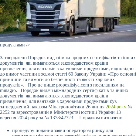
продуктами />
Затверджено Порядок видачі міжнародних сертифікатів та інших
документів, які вимагаються законодавством країни
призначення, для вантажів з харчовими продуктами, відповідно
до вимог частини восьмої статті 60 Закону України «Про основні
принципи та вимоги до безпечності та якості харчових
продуктів». Про це пише propozitsiya.com з посиланням на
minagro. Порядок видачі міжнародних сертифікатів та інших
документів, які вимагаються законодавством країни
призначення, для вантажів з харчовими продуктами був
затверджений наказом Мінагрополітики 26 липня
2024 року
№
2252 та зареєстрований в Міністерстві юстиції України 13
вересня 2024 року за № 1378/42723. Порядком визначено:
процедуру подання заяви оператором ринку для
отримання міжнародних сертифікатів та інших документів,