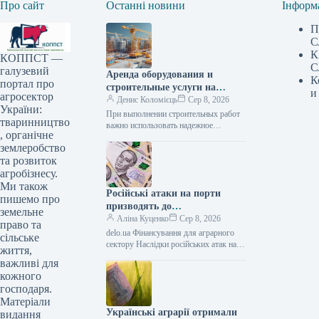
Про сайт
Останні новини
Інформ
П
С
К
КОППСТ —
С
галузевий
Аренда оборудования и
К
портал про
строительные услуги на
и
агросектор
Lunbix
Денис Коломієць
Сер 8, 2026
України:
При выполнении строительных работ
тваринництво
важно использовать надежное
, органічне
оборудование и сотрудничать с
землеробство
опытными специалистами. Именно
поэтому многие заказчики выбирают
та розвиток
маркетплейс Lunbix,…
агробізнесу.
Ми також
Російські атаки на порти
пишемо про
призводять до
земельне
багатомільярдних збитків для
Аліна Куценко
Сер 8, 2026
право та
України: один удар сягає 30
delo.ua Фінансування для аграрного
сільське
мільйонів доларів —
сектору Наслідки російських атак на
життя,
портову інфраструктуру України
АГРОПОЛІТ
важливі для
можуть сягати прямих збитків у
кожного
десятки мільйонів доларів.…
господаря.
Матеріали
Українські аграрії отримали
видання