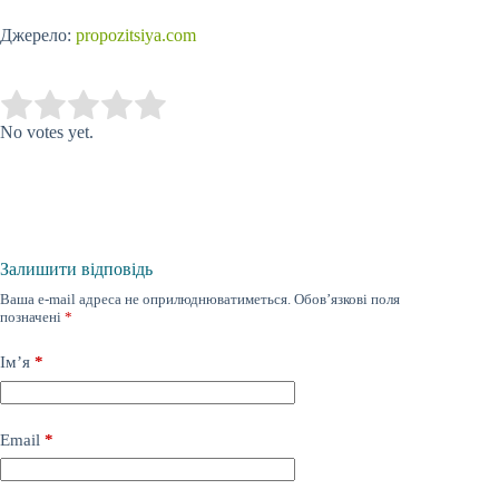
Джерело:
propozitsiya.com
Submit Rating
Rate this item:
No votes yet.
Залишити відповідь
Ваша e-mail адреса не оприлюднюватиметься.
Обов’язкові поля
позначені
*
Ім’я
*
Email
*