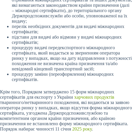
які вимагаються законодавством країни призначення (далі
– міжнародні сертифікати), до територіального органу
Держпродспоживслужби або особи, уповноваженої на їх
видачу;
перелік необхідних документів для видачі міжнародних
сертифікатів;
підстави для видачі або відмови у видачі міжнародних
сертифікатів;
процедуру видачі передекспортного міжнародного
сертифіката, який видається за зверненням оператора
ринку у випадках, якщо на дату відправлення з потужності
походження не визначена країна призначення та/або
невідомий кінцевий транспортний засіб;
процедуру заміни (переоформлення) міжнародних
сертифікатів.
Крім того, Порядком затверджено 15 форм міжнародних
сертифікатів для експорту з України
харчових продуктів
тваринного/нетваринного походження, які видаються за заявою
оператора ринку у випадках, якщо відсутня форма міжнародного
сертифіката, узгоджена Держпродспоживслужбою та
компетентним органом країни призначення, або країною
призначення не встановлено форму міжнародного сертифіката.
Порядок набирає чинності 11 січня
2025 року
.