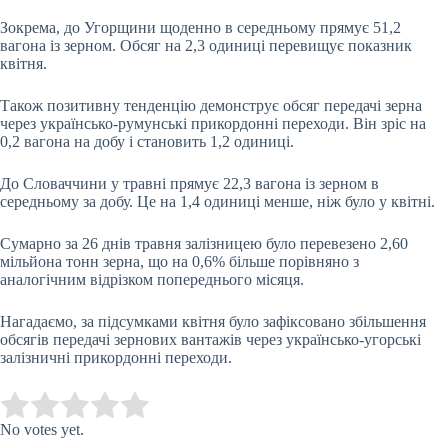
Зокрема, до Угорщини щоденно в середньому прямує 51,2
вагона із зерном. Обсяг на 2,3 одиниці перевищує показник
квітня.
Також позитивну тенденцію демонструє обсяг передачі зерна
через українсько-румунські прикордонні переходи. Він зріс на
0,2 вагона на добу і становить 1,2 одиниці.
До Словаччини у травні прямує 22,3 вагона із зерном в
середньому за добу. Це на 1,4 одиниці менше, ніж було у квітні.
Сумарно за 26 днів травня залізницею було перевезено 2,60
мільйона тонн зерна, що на 0,6% більше порівняно з
аналогічним відрізком попереднього місяця.
Нагадаємо, за підсумками квітня було зафіксовано збільшення
обсягів передачі зернових вантажів через українсько-угорські
залізничні прикордонні переходи.
Submit Rating
Rate this item:
No votes yet.