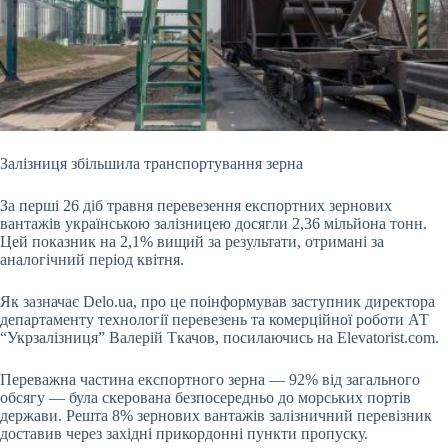
Залізниця збільшила транспортування зерна
За перші 26 діб травня перевезення експортних зернових
вантажів українською залізницею досягли 2,36 мільйона тонн.
Цей показник
на 2,1% вищий за результати, отримані за
аналогічний період квітня.
Як зазначає Delo.ua, про це поінформував заступник директора
департаменту технології перевезень та комерційної роботи АТ
“Укрзалізниця” Валерій Ткачов, посилаючись на Elevatorist.com.
Переважна частина експортного зерна — 92% від загального
обсягу — була скерована безпосередньо до морських портів
держави. Решта 8% зернових вантажів залізничний перевізник
доставив через західні прикордонні пункти пропуску.