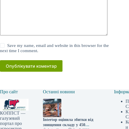
Save my name, email and website in this browser for the
next time I comment.
Опублікувати коментар
Про сайт
Останні новини
Інформ
П
С
К
КОППСТ —
С
галузевий
Intertop оцінила збитки від
К
портал про
знищення складу у 450
и
агросектор