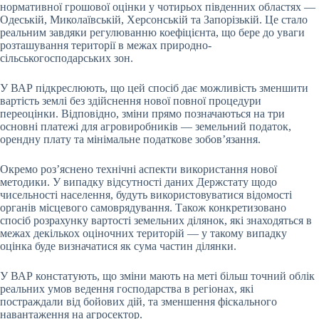
нормативної грошової оцінки у чотирьох південних областях —
Одеській, Миколаївській, Херсонській та Запорізькій. Це стало
реальним завдяки регулюванню коефіцієнта, що бере до уваги
розташування території в межах природно-
сільськогосподарських зон.
У ВАР підкреслюють, що цей спосіб дає можливість зменшити
вартість землі без здійснення нової повної процедури
переоцінки. Відповідно, зміни прямо позначаються на три
основні платежі для агровиробників — земельний податок,
орендну плату та мінімальне податкове зобов’язання.
Окремо роз’яснено технічні аспекти використання нової
методики. У випадку відсутності даних Держстату щодо
чисельності населення, будуть використовуватися відомості
органів місцевого самоврядування. Також конкретизовано
спосіб розрахунку вартості земельних ділянок, які знаходяться в
межах декількох оціночних територій — у такому випадку
оцінка буде визначатися як сума частин ділянки.
У ВАР констатують, що зміни мають на меті більш точний облік
реальних умов ведення господарства в регіонах, які
постраждали від бойових дій, та зменшення фіскального
навантаження на агросектор.