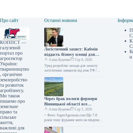
Про сайт
Останні новини
Інформ
П
С
К
КОППСТ —
С
галузевий
Логістичний захист: Кабмін
К
портал про
віддасть бізнесу площі для
и
агросектор
зберігання
Аліна Куценко
Сер 6, 2026
України:
Уряд розробляє заходи для захисту
тваринництво
логістичних ланцюгів від атак РФ /
, органічне
Сергій Корецький Прем’єр-міністр
землеробство
Сергій Корецький провів екстрену
зустріч з…
та розвиток
агробізнесу.
Ми також
Через брак вологи фермери
пишемо про
Вінницької області все
земельне
частіше надають перевагу
Аліна Куценко
Сер 5, 2026
право та
силосному житу —
> Фото: SuperAgronom.com Ще 7-8
сільське
SuperAgronom.com
років тому фуражне жито на південних
життя,
теренах Вінниччини траплялося
важливі для
нечасто, оскільки сільгоспвиробники