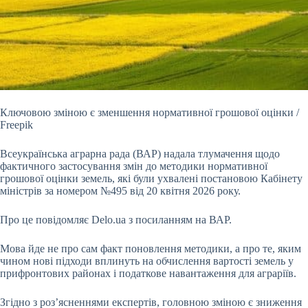
Ключовою зміною є зменшення нормативної грошової оцінки /
Freepik
Всеукраїнська аграрна рада (ВАР) надала тлумачення щодо
фактичного застосування змін до методики
нормативної
грошової оцінки земель, які були ухвалені постановою Кабінету
міністрів за номером №495 від 20 квітня 2026 року.
Про це повідомляє Delo.ua з посиланням на ВАР.
Мова йде не про сам факт поновлення методики, а про те, яким
чином нові підходи вплинуть на обчислення вартості земель у
прифронтових районах і податкове навантаження для аграріїв.
Згідно з роз’ясненнями експертів, головною зміною є зниження