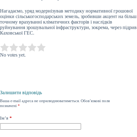
Нагадаємо, уряд модернізував методику нормативної грошової
оцінки сільськогосподарських земель, зробивши акцент на більш
точному врахуванні кліматичних факторів і наслідків
руйнування зрошувальної інфраструктури, зокрема, через підрив
Каховської ГЕС.
Submit Rating
Rate this item:
No votes yet.
Залишити відповідь
Ваша e-mail адреса не оприлюднюватиметься.
Обов’язкові поля
позначені
*
Ім’я
*